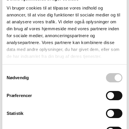
Vi bruger cookies til at tilpasse vores indhold og
annoncer, til at vise dig funktioner til sociale medier og til
at analysere vores trafik. Vi deler også oplysninger om
din brug af vores hjemmeside med vores partnere inden
for sociale medier, annonceringspartnere og
analysepartnere. Vores partnere kan kombinere disse
data med andre oplysninger, du har givet dem, eller som
de har indsamlet fra din brug af deres tjenester.
RE-7039-20-PB-Antracit
Kurv affaldsbeholder til
væg eller søjle 50 Liter -
Samtykkevalg
Nødvendig
Galvaniseret & lakeret
U-mål: 380 x 380 x 510 mm
Fås i: Antrasit, Grå, Grøn,
Præferencer
Koboltblå
Salgspris
2.495,00 kr
Statistik
(
3.118,75 kr
inkl. moms )