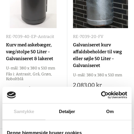
RE-7039-40-EP-Antracit
RE-7039-20-FV
Kurv med askebæger,
Galvaniseret kurv
væg/stolpe 50 Liter -
affaldsbeholder til væg
Galvaniseret & lakeret
eller søjle 50 Liter -
Galvaniseret
U-mål: 380 x 380 x 510 mm
Fås i: Antrasit, Grå, Grøn,
U-mål: 380 x 380 x 510 mm
Koboltblå
Salgspris
2.083,00 kr
Salgspris
4.073,00 kr
(
2.603,75 kr
inkl. moms )
(
5.091,25 kr
inkl. moms )
Samtykke
Detaljer
Om
Vælg mulighed
Tilføj til indkøbskurv
Denne hjemmeside bruger cookies