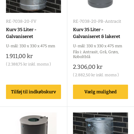
RE-7038-20-FV
RE-7038-20-PB-Antracit
Kurv 35 Liter -
Kurv 35 Liter -
Galvaniseret
Galvaniseret & lakeret
U-mål: 330 x 330 x 475 mm
U-mål: 330 x 330 x 475 mm
Fås i: Antrasit, Grå, Grøn,
Salgspris
1.911,00 kr
Koboltblå
(
2.388,75 kr
inkl. moms )
Salgspris
2.306,00 kr
(
2.882,50 kr
inkl. moms )
Tilføj til indkøbskurv
Vælg mulighed