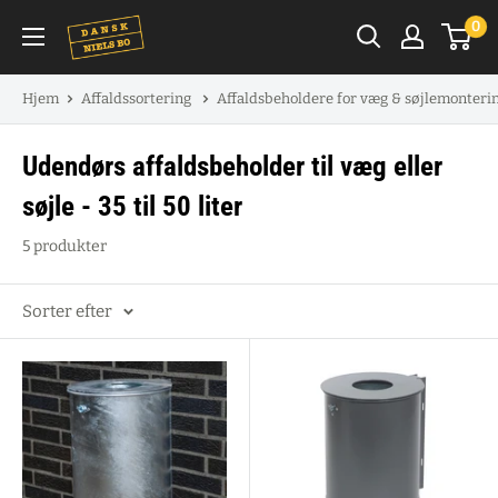
Spring
0
til
indhold
Hjem
Affaldssortering
Affaldsbeholdere for væg & søjlemonteri
Udendørs affaldsbeholder til væg eller
søjle - 35 til 50 liter
5 produkter
Sorter efter