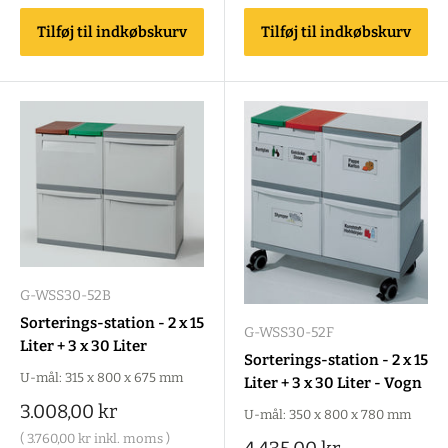
Tilføj til indkøbskurv
Tilføj til indkøbskurv
G-WSS30-52B
Sorterings-station - 2 x 15
G-WSS30-52F
Liter + 3 x 30 Liter
Sorterings-station - 2 x 15
U-mål: 315 x 800 x 675 mm
Liter + 3 x 30 Liter - Vogn
Salgspris
3.008,00 kr
U-mål: 350 x 800 x 780 mm
(
3.760,00 kr
inkl. moms )
Salgspris