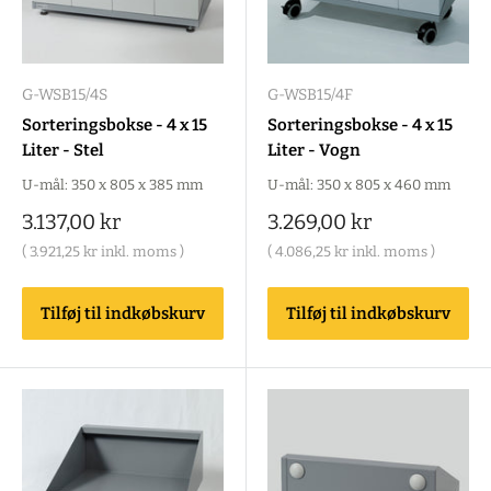
G-WSB15/4S
G-WSB15/4F
Sorteringsbokse - 4 x 15
Sorteringsbokse - 4 x 15
Liter - Stel
Liter - Vogn
U-mål: 350 x 805 x 385 mm
U-mål: 350 x 805 x 460 mm
Salgspris
Salgspris
3.137,00 kr
3.269,00 kr
(
3.921,25 kr
inkl. moms )
(
4.086,25 kr
inkl. moms )
Tilføj til indkøbskurv
Tilføj til indkøbskurv