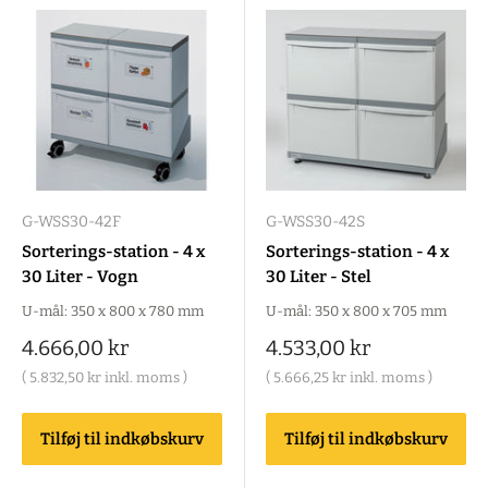
G-WSS30-42F
G-WSS30-42S
Sorterings-station - 4 x
Sorterings-station - 4 x
30 Liter - Vogn
30 Liter - Stel
U-mål: 350 x 800 x 780 mm
U-mål: 350 x 800 x 705 mm
Salgspris
Salgspris
4.666,00 kr
4.533,00 kr
(
5.832,50 kr
inkl. moms )
(
5.666,25 kr
inkl. moms )
Tilføj til indkøbskurv
Tilføj til indkøbskurv