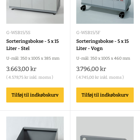
G-WSB15/5S
G-WSB15/5F
Sorteringsbokse - 5 x 15
Sorteringsbokse - 5 x 15
Liter - Stel
Liter - Vogn
U-mål: 350 x 1005 x 385 mm
U-mål: 350 x 1005 x 460 mm
Salgspris
Salgspris
3.663,00 kr
3.796,00 kr
(
4.578,75 kr
inkl. moms )
(
4.745,00 kr
inkl. moms )
Tilføj til indkøbskurv
Tilføj til indkøbskurv