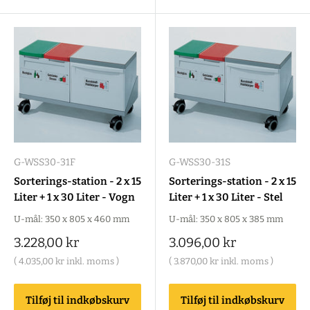
G-WSS30-31F
G-WSS30-31S
Sorterings-station - 2 x 15
Sorterings-station - 2 x 15
Liter + 1 x 30 Liter - Vogn
Liter + 1 x 30 Liter - Stel
U-mål: 350 x 805 x 460 mm
U-mål: 350 x 805 x 385 mm
Salgspris
Salgspris
3.228,00 kr
3.096,00 kr
(
4.035,00 kr
inkl. moms )
(
3.870,00 kr
inkl. moms )
Tilføj til indkøbskurv
Tilføj til indkøbskurv