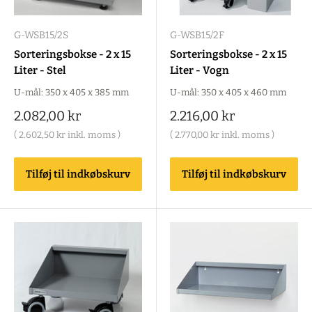
G-WSB15/2S
G-WSB15/2F
Sorteringsbokse - 2 x 15
Sorteringsbokse - 2 x 15
Liter - Stel
Liter - Vogn
U-mål: 350 x 405 x 385 mm
U-mål: 350 x 405 x 460 mm
Salgspris
Salgspris
2.082,00 kr
2.216,00 kr
(
2.602,50 kr
inkl. moms )
(
2.770,00 kr
inkl. moms )
Tilføj til indkøbskurv
Tilføj til indkøbskurv