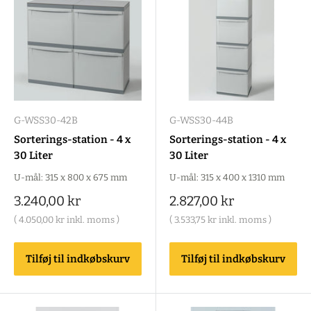
G-WSS30-42B
G-WSS30-44B
Sorterings-station - 4 x
Sorterings-station - 4 x
30 Liter
30 Liter
U-mål: 315 x 800 x 675 mm
U-mål: 315 x 400 x 1310 mm
Salgspris
Salgspris
3.240,00 kr
2.827,00 kr
(
4.050,00 kr
inkl. moms )
(
3.533,75 kr
inkl. moms )
Tilføj til indkøbskurv
Tilføj til indkøbskurv