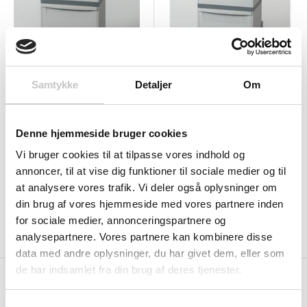
G-WSS30-22B
Samtykke
Detaljer
Om
G-WSS30-22S
Sorterings-station - 2 x
Sorterings-station - 2 x
30 Liter
30 Liter - Stel
U-mål: 315 x 400 x 675 mm
Denne hjemmeside bruger cookies
U-mål: 350 x 405 x 705 mm
Salgspris
1.621,00 kr
Vi bruger cookies til at tilpasse vores indhold og
Salgspris
2.781,00 kr
annoncer, til at vise dig funktioner til sociale medier og til
(
2.026,25 kr
inkl. moms )
(
3.476,25 kr
inkl. moms )
at analysere vores trafik. Vi deler også oplysninger om
din brug af vores hjemmeside med vores partnere inden
for sociale medier, annonceringspartnere og
Tilføj til indkøbskurv
Tilføj til indkøbskurv
analysepartnere. Vores partnere kan kombinere disse
data med andre oplysninger, du har givet dem, eller som
de har indsamlet fra din brug af deres tjenester.