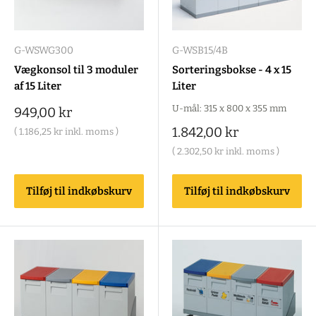
G-WSWG300
G-WSB15/4B
Vægkonsol til 3 moduler
Sorteringsbokse - 4 x 15
af 15 Liter
Liter
U-mål: 315 x 800 x 355 mm
Salgspris
949,00 kr
Salgspris
1.842,00 kr
(
1.186,25 kr
inkl. moms )
(
2.302,50 kr
inkl. moms )
Tilføj til indkøbskurv
Tilføj til indkøbskurv