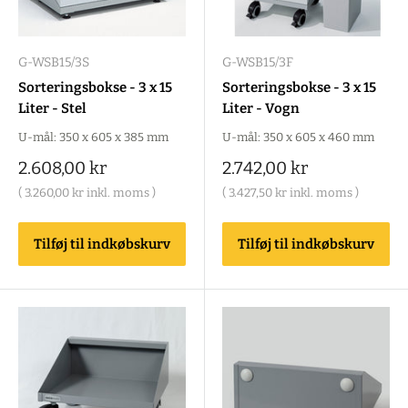
G-WSB15/3S
G-WSB15/3F
Sorteringsbokse - 3 x 15
Sorteringsbokse - 3 x 15
Liter - Stel
Liter - Vogn
U-mål: 350 x 605 x 385 mm
U-mål: 350 x 605 x 460 mm
Salgspris
Salgspris
2.608,00 kr
2.742,00 kr
(
3.260,00 kr
inkl. moms )
(
3.427,50 kr
inkl. moms )
Tilføj til indkøbskurv
Tilføj til indkøbskurv