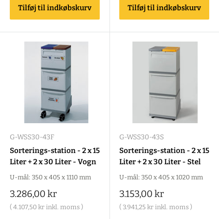
Tilføj til indkøbskurv
Tilføj til indkøbskurv
G-WSS30-43F
G-WSS30-43S
Sorterings-station - 2 x 15
Sorterings-station - 2 x 15
Liter + 2 x 30 Liter - Vogn
Liter + 2 x 30 Liter - Stel
U-mål: 350 x 405 x 1110 mm
U-mål: 350 x 405 x 1020 mm
Salgspris
Salgspris
3.286,00 kr
3.153,00 kr
(
4.107,50 kr
inkl. moms )
(
3.941,25 kr
inkl. moms )