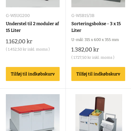
G-WSUG200
G-WSB15/3B
Understel til 2 moduler af
Sorteringsbokse - 3 x 15
15 Liter
Liter
U-mål: 315 x 600 x 355 mm
Salgspris
1.162,00 kr
Salgspris
1.382,00 kr
(
1.452,50 kr
inkl. moms )
(
1.727,50 kr
inkl. moms )
Tilføj til indkøbskurv
Tilføj til indkøbskurv