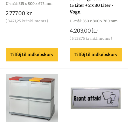
U-mål: 315 x 800 x 675 mm
15 Liter + 2 x 30 Liter -
Vogn
Salgspris
2.777,00 kr
U-mål: 350 x 800 x 780 mm
(
3.471,25 kr
inkl. moms )
Salgspris
4.203,00 kr
(
5.253,75 kr
inkl. moms )
Tilføj til indkøbskurv
Tilføj til indkøbskurv