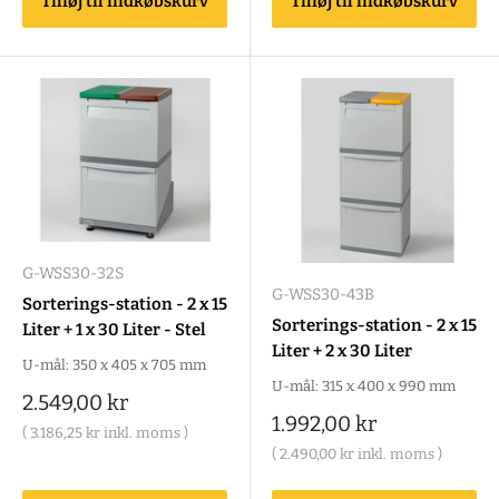
Tilføj til indkøbskurv
Tilføj til indkøbskurv
G-WSS30-32S
G-WSS30-43B
Sorterings-station - 2 x 15
Sorterings-station - 2 x 15
Liter + 1 x 30 Liter - Stel
Liter + 2 x 30 Liter
U-mål: 350 x 405 x 705 mm
U-mål: 315 x 400 x 990 mm
Salgspris
2.549,00 kr
Salgspris
1.992,00 kr
(
3.186,25 kr
inkl. moms )
(
2.490,00 kr
inkl. moms )