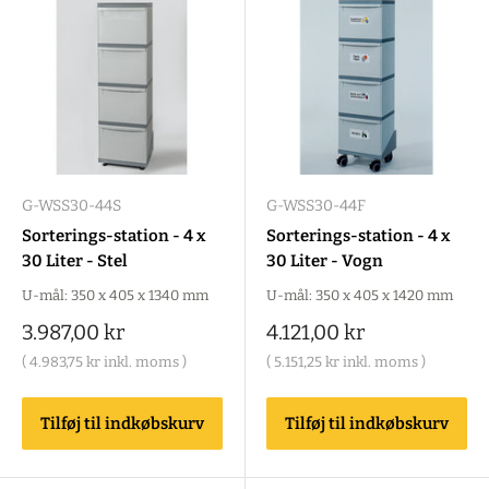
G-WSS30-44S
G-WSS30-44F
Sorterings-station - 4 x
Sorterings-station - 4 x
30 Liter - Stel
30 Liter - Vogn
U-mål: 350 x 405 x 1340 mm
U-mål: 350 x 405 x 1420 mm
Salgspris
Salgspris
3.987,00 kr
4.121,00 kr
(
4.983,75 kr
inkl. moms )
(
5.151,25 kr
inkl. moms )
Tilføj til indkøbskurv
Tilføj til indkøbskurv