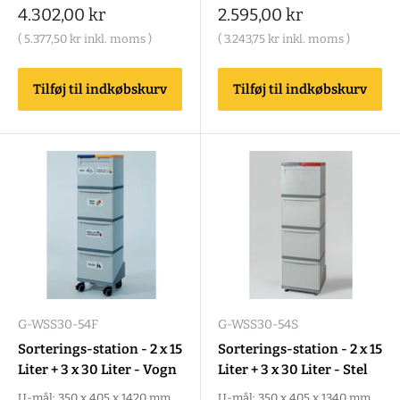
Salgspris
Salgspris
4.302,00 kr
2.595,00 kr
(
5.377,50 kr
inkl. moms )
(
3.243,75 kr
inkl. moms )
Tilføj til indkøbskurv
Tilføj til indkøbskurv
G-WSS30-54F
G-WSS30-54S
Sorterings-station - 2 x 15
Sorterings-station - 2 x 15
Liter + 3 x 30 Liter - Vogn
Liter + 3 x 30 Liter - Stel
U-mål: 350 x 405 x 1420 mm
U-mål: 350 x 405 x 1340 mm