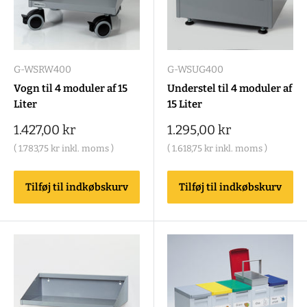
G-WSRW400
G-WSUG400
Vogn til 4 moduler af 15
Understel til 4 moduler af
Liter
15 Liter
Salgspris
Salgspris
1.427,00 kr
1.295,00 kr
(
1.783,75 kr
inkl. moms )
(
1.618,75 kr
inkl. moms )
Tilføj til indkøbskurv
Tilføj til indkøbskurv