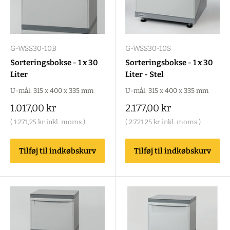
G-WSS30-10B
G-WSS30-10S
Sorteringsbokse - 1 x 30
Sorteringsbokse - 1 x 30
Liter
Liter - Stel
U-mål: 315 x 400 x 335 mm
U-mål: 315 x 400 x 335 mm
Salgspris
Salgspris
1.017,00 kr
2.177,00 kr
(
1.271,25 kr
inkl. moms )
(
2.721,25 kr
inkl. moms )
Tilføj til indkøbskurv
Tilføj til indkøbskurv