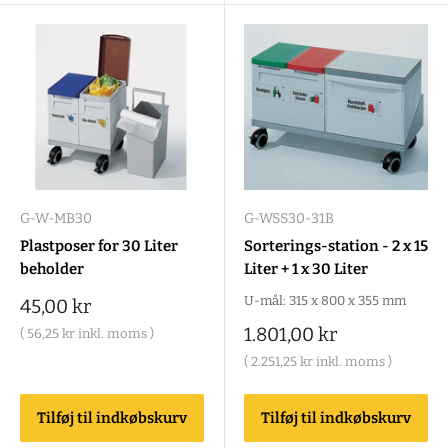
G-W-MB30
G-WSS30-31B
Plastposer for 30 Liter
Sorterings-station - 2 x 15
beholder
Liter + 1 x 30 Liter
U-mål: 315 x 800 x 355 mm
Salgspris
45,00 kr
Salgspris
1.801,00 kr
(
56,25 kr
inkl. moms )
(
2.251,25 kr
inkl. moms )
Tilføj til indkøbskurv
Tilføj til indkøbskurv