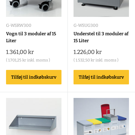
G-WSRW300
G-WSUG300
Vogn til 3 moduler af 15
Understel til 3 moduler af
Liter
15 Liter
Salgspris
Salgspris
1.361,00 kr
1.226,00 kr
(
1.701,25 kr
inkl. moms )
(
1.532,50 kr
inkl. moms )
Tilføj til indkøbskurv
Tilføj til indkøbskurv