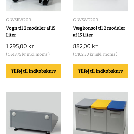
G-WSRW200
G-WSWG200
Vogn til 2 moduler af 15
Vægkonsol til 2 moduler
Liter
af 15 Liter
Salgspris
Salgspris
1.295,00 kr
882,00 kr
(
1.618,75 kr
inkl. moms )
(
1.102,50 kr
inkl. moms )
Tilføj til indkøbskurv
Tilføj til indkøbskurv