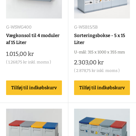
G-WSWG400
G-WSB15/5B
Vægkonsol til 4 moduler
Sorteringsbokse - 5 x 15
af 15 Liter
Liter
U-mål: 315 x 1000 x 355 mm
Salgspris
1.015,00 kr
Salgspris
2.303,00 kr
(
1.268,75 kr
inkl. moms )
(
2.878,75 kr
inkl. moms )
Tilføj til indkøbskurv
Tilføj til indkøbskurv