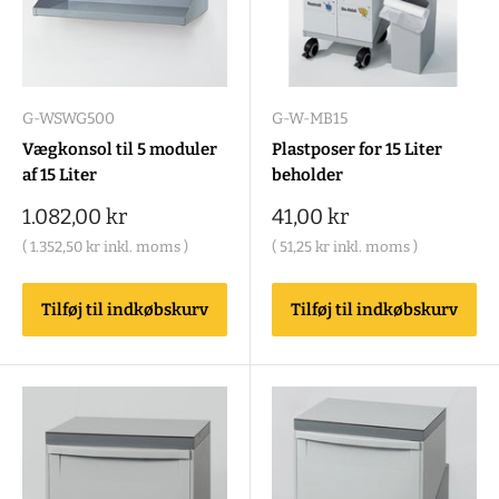
G-WSWG500
G-W-MB15
Vægkonsol til 5 moduler
Plastposer for 15 Liter
af 15 Liter
beholder
Salgspris
Salgspris
1.082,00 kr
41,00 kr
(
1.352,50 kr
inkl. moms )
(
51,25 kr
inkl. moms )
Tilføj til indkøbskurv
Tilføj til indkøbskurv