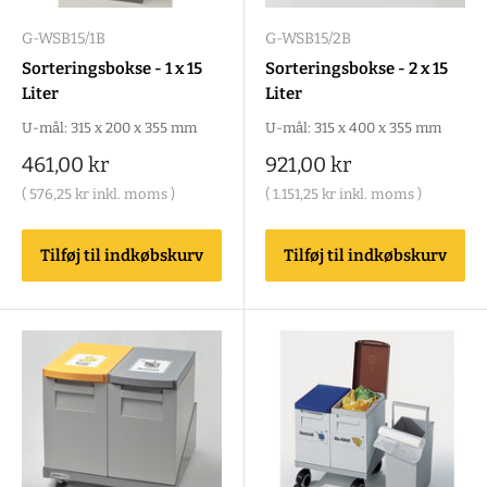
G-WSB15/1B
G-WSB15/2B
Sorteringsbokse - 1 x 15
Sorteringsbokse - 2 x 15
Liter
Liter
U-mål: 315 x 200 x 355 mm
U-mål: 315 x 400 x 355 mm
Salgspris
Salgspris
461,00 kr
921,00 kr
(
576,25 kr
inkl. moms )
(
1.151,25 kr
inkl. moms )
Tilføj til indkøbskurv
Tilføj til indkøbskurv