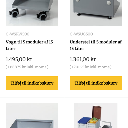
G-WSRW500
G-WSUG500
Vogn til 5 moduler af 15
Understel til 5 moduler af
Liter
15 Liter
Salgspris
Salgspris
1.495,00 kr
1.361,00 kr
(
1.868,75 kr
inkl. moms )
(
1.701,25 kr
inkl. moms )
Tilføj til indkøbskurv
Tilføj til indkøbskurv