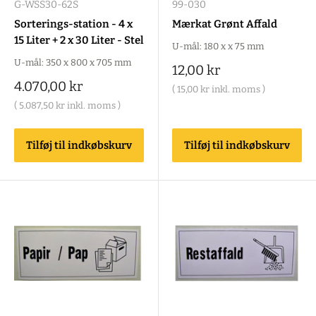
G-WSS30-62S
99-030
Sorterings-station - 4 x
Mærkat Grønt Affald
15 Liter + 2 x 30 Liter - Stel
U-mål: 180 x x 75 mm
U-mål: 350 x 800 x 705 mm
Salgspris
12,00 kr
Salgspris
4.070,00 kr
(
15,00 kr
inkl. moms )
(
5.087,50 kr
inkl. moms )
Tilføj til indkøbskurv
Tilføj til indkøbskurv