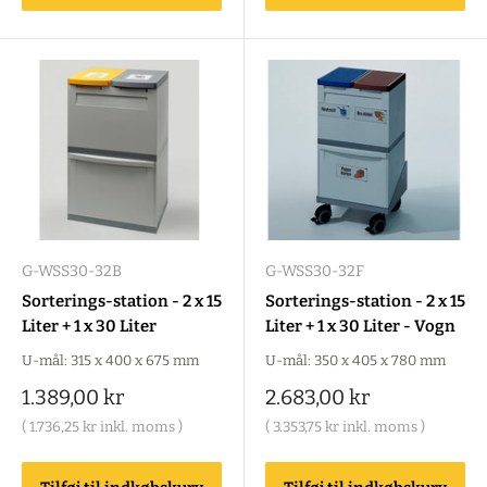
G-WSS30-32B
G-WSS30-32F
Sorterings-station - 2 x 15
Sorterings-station - 2 x 15
Liter + 1 x 30 Liter
Liter + 1 x 30 Liter - Vogn
U-mål: 315 x 400 x 675 mm
U-mål: 350 x 405 x 780 mm
Salgspris
Salgspris
1.389,00 kr
2.683,00 kr
(
1.736,25 kr
inkl. moms )
(
3.353,75 kr
inkl. moms )