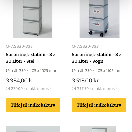
G-WSS30-33S
G-WSS30-33F
Sorterings-station - 3 x
Sorterings-station - 3 x
30 Liter - Stel
30 Liter - Vogn
U-mål: 350 x 405 x 1025 mm
U-mål: 350 x 405 x 1105 mm
Salgspris
Salgspris
3.384,00 kr
3.518,00 kr
(
4.230,00 kr
inkl. moms )
(
4.397,50 kr
inkl. moms )
Tilføj til indkøbskurv
Tilføj til indkøbskurv