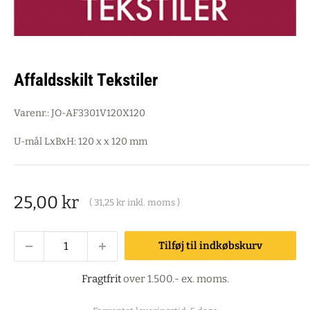
Affaldsskilt Tekstiler
Varenr.:
JO-AF3301V120X120
U-mål LxBxH: 120 x x 120 mm
Salgspris
25,00 kr
(
31,25 kr
inkl. moms )
Tilføj til indkøbskurv
Fragtfrit
over 1.500.- ex. moms.