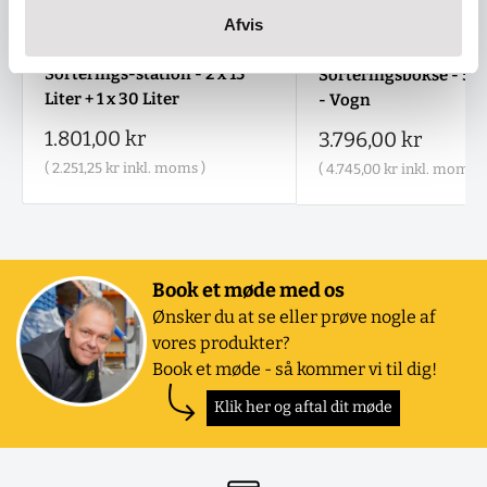
Afvis
Sorterings-station - 2 x 15
Sorteringsbokse - 5 x 
Liter + 1 x 30 Liter
- Vogn
Salgspris
1.801,00 kr
Salgspris
3.796,00 kr
(
2.251,25 kr
inkl. moms )
(
4.745,00 kr
inkl. moms )
Book et møde med os
Ønsker du at se eller prøve nogle af
vores produkter?
Book et møde - så kommer vi til dig!
Klik her og aftal dit møde