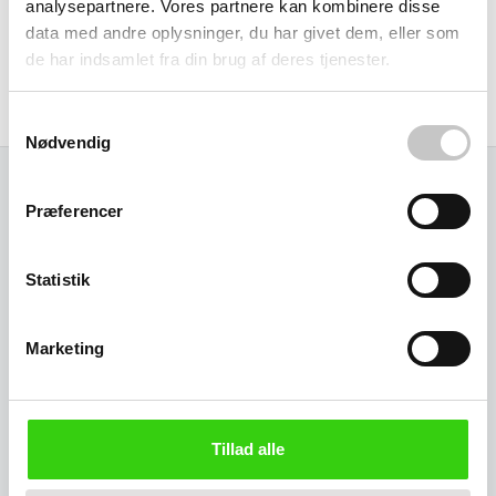
analysepartnere. Vores partnere kan kombinere disse
gør affaldssortering mere effektiv. Dansk Niels Bo's
data med andre oplysninger, du har givet dem, eller som
erfaring med affaldssorteringsløsninger sikrer en
de har indsamlet fra din brug af deres tjenester.
kvalitetsprodukt, der lever op til professionelle krav i både
offentlige og private miljøer.
Samtykkevalg
Nødvendig
Præferencer
Relaterede varer
Statistik
Marketing
Tillad alle