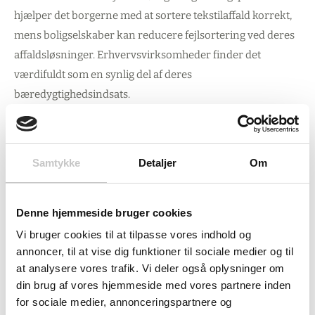
hjælper det borgerne med at sortere tekstilaffald korrekt,
mens boligselskaber kan reducere fejlsortering ved deres
affaldsløsninger. Erhvervsvirksomheder finder det
værdifuldt som en synlig del af deres
bæredygtighedsindsats.
Det selvklæbende vinyl materiale gør monteringen helt
enkel - ingen værktøj eller specialviden påkrævet.
Samtykke
Detaljer
Om
Samtidig sikrer materialets robuste kvalitet, at skiltet tåler
både indendørs og udendørs påvirkninger, herunder vejr
og dagligt slid.
Denne hjemmeside bruger cookies
Vi bruger cookies til at tilpasse vores indhold og
Dansk standard for troværdig sortering
annoncer, til at vise dig funktioner til sociale medier og til
at analysere vores trafik. Vi deler også oplysninger om
Ved at følge det fælles danske piktogramsystem skaber
din brug af vores hjemmeside med vores partnere inden
for sociale medier, annonceringspartnere og
dette affaldsskilt den genkendelighed og konsistens, som