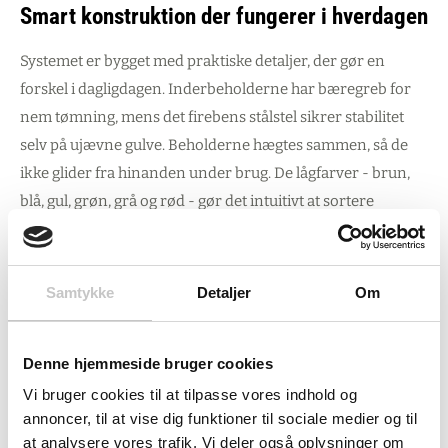
Smart konstruktion der fungerer i hverdagen
Systemet er bygget med praktiske detaljer, der gør en
forskel i dagligdagen. Inderbeholderne har bæregreb for
nem tømning, mens det firebens stålstel sikrer stabilitet
selv på ujævne gulve. Beholderne hægtes sammen, så de
ikke glider fra hinanden under brug. De lågfarver - brun,
blå, gul, grøn, grå og rød - gør det intuitivt at sortere
korrekt uden særlig træning af personalet.
Materialevalgene er gennemtænkte: slagfast polystyrol til
Samtykke
Detaljer
Om
kabinettet sikrer robusthed mod stød og daglig brug, mens
polypropylen-inderbeholderne tåler både kemikalier og
rengøringsmidler uden at blive skøre eller misfarvede. Den
Denne hjemmeside bruger cookies
diskrete grå farve (RAL 7035) passer naturligt ind i
Vi bruger cookies til at tilpasse vores indhold og
professionelle miljøer uden at råbe op om sig selv.
annoncer, til at vise dig funktioner til sociale medier og til
at analysere vores trafik. Vi deler også oplysninger om