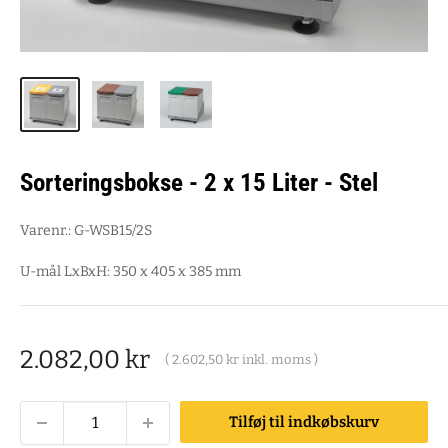
Sorteringsbokse - 2 x 15 Liter - Stel
Varenr.:
G-WSB15/2S
U-mål LxBxH: 350 x 405 x 385 mm
Salgspris
2.082,00 kr
(
2.602,50 kr
inkl. moms )
Tilføj til indkøbskurv