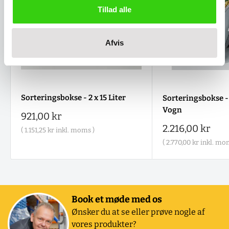
Tillad alle
Afvis
Sorteringsbokse - 2 x 15 Liter
Sorteringsbokse - 2
Vogn
Salgspris
921,00 kr
Salgspris
2.216,00 kr
(
1.151,25 kr
inkl. moms )
(
2.770,00 kr
inkl. mom
Book et møde med os
Ønsker du at se eller prøve nogle af
vores produkter?