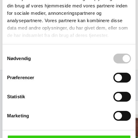
din brug af vores hjemmeside med vores partnere inden
Modulær løsning der vokser med jer
for sociale medier, annonceringspartnere og
analysepartnere. Vores partnere kan kombinere disse
Systemets modulopbygning betyder, at I kan starte med ét
data med andre oplysninger, du har givet dem, eller som
sæt og udvide efter behov. Flere enheder kan kombineres
de har indsamlet fra din brug af deres tjenester.
til større sorteringsløsninger, hvilket gør det til en
fremtidssikret investering for voksende virksomheder
Samtykkevalg
Nødvendig
eller steder med skiftende krav til affaldssortering.
Præferencer
Relaterede varer
Statistik
Marketing