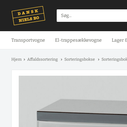
Spring
til
indhold
Transportvogne
El-trappesækkevogne
Lager 
Hjem
Affaldssortering
Sorteringsbokse
Sorteringsbok