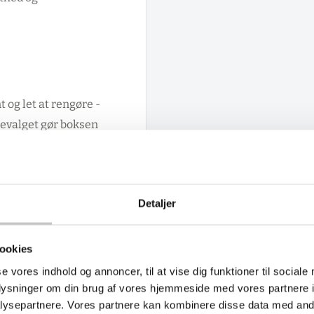
 og let at rengøre -
levalget gør boksen
 kontorer der sorterer
 varierende affaldstyper,
omi skal passe sammen.
Detaljer
ljø uden at dominere
ookies
se vores indhold og annoncer, til at vise dig funktioner til sociale
oplysninger om din brug af vores hjemmeside med vores partnere i
ysepartnere. Vores partnere kan kombinere disse data med andr