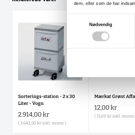
dem, eller som de har indsaml
Samtykkevalg
Nødvendig
Sorterings-station - 2 x 30
Mærkat Grønt Affa
Liter - Vogn
Salgspris
12,00 kr
Salgspris
2.914,00 kr
(
15,00 kr
inkl. moms 
(
3.642,50 kr
inkl. moms )