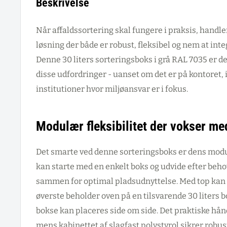
Beskrivelse
Når affaldssortering skal fungere i praksis, handle
løsning der både er robust, fleksibel og nem at int
Denne 30 liters sorteringsboks i grå RAL 7035 er des
disse udfordringer - uanset om det er på kontoret, 
institutioner hvor miljøansvar er i fokus.
Modulær fleksibilitet der vokser me
Det smarte ved denne sorteringsboks er dens mod
kan starte med en enkelt boks og udvide efter beho
sammen for optimal pladsudnyttelse. Med top kan
øverste beholder oven på en tilsvarende 30 liters bo
bokse kan placeres side om side. Det praktiske hå
mens kabinettet af slagfast polystyrol sikrer robu