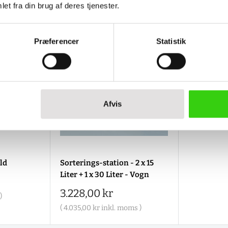
et fra din brug af deres tjenester.
Præferencer
Statistik
Afvis
ld
Sorterings-station - 2 x 15
Liter + 1 x 30 Liter - Vogn
Salgspris
3.228,00 kr
)
(
4.035,00 kr
inkl. moms )