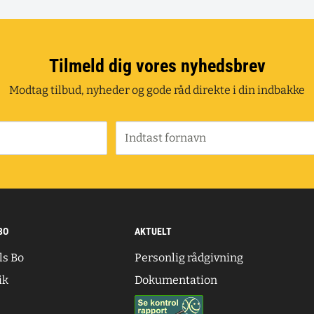
Tilmeld dig vores nyhedsbrev
Modtag tilbud, nyheder og gode råd direkte i din indbakke
Indtast fornavn
BO
AKTUELT
ls Bo
Personlig rådgivning
ik
Dokumentation