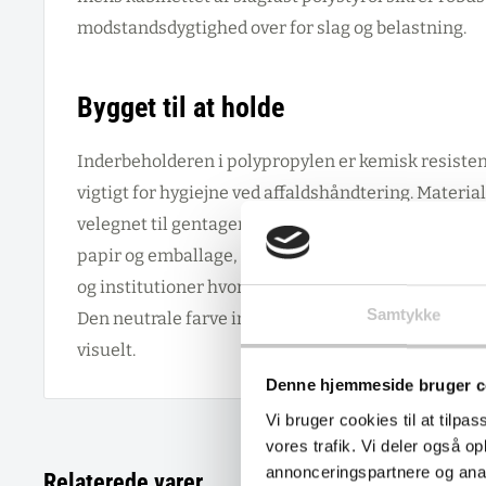
modstandsdygtighed over for slag og belastning.
Bygget til at holde
Inderbeholderen i polypropylen er kemisk resistent
vigtigt for hygiejne ved affaldshåndtering. Materia
velegnet til gentagen brug i forskellige miljøer, fra
papir og emballage, til produktionsfaciliteter med
og institutioner hvor både funktionalitet og økon
Samtykke
Den neutrale farve integrerer diskret i ethvert mi
visuelt.
Denne hjemmeside bruger c
Vi bruger cookies til at tilpas
vores trafik. Vi deler også 
annonceringspartnere og anal
Relaterede varer