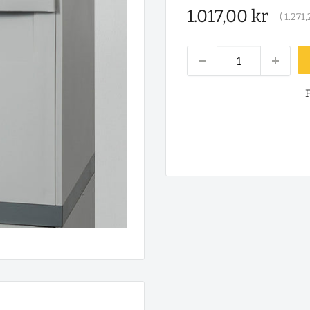
Salgspris
1.017,00 kr
(
1.271,
F