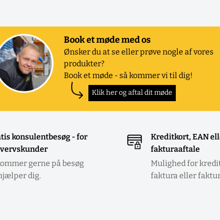
Book et møde med os
Ønsker du at se eller prøve nogle af vores
produkter?
Book et møde - så kommer vi til dig!
Klik her og aftal dit møde
tis konsulentbesøg - for
Kreditkort, EAN el
vervskunder
fakturaaftale
kommer gerne på besøg
Mulighed for kredi
hjælper dig.
faktura eller faktu