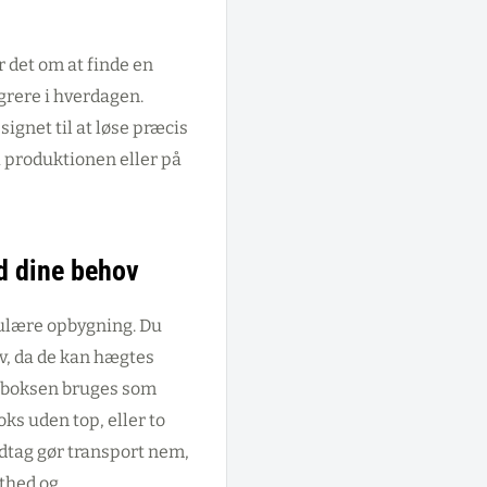
r det om at finde en
egrere i hverdagen.
ignet til at løse præcis
i produktionen eller på
d dine behov
ulære opbygning. Du
v, da de kan hægtes
 boksen bruges som
ks uden top, eller to
ndtag gør transport nem,
sthed og