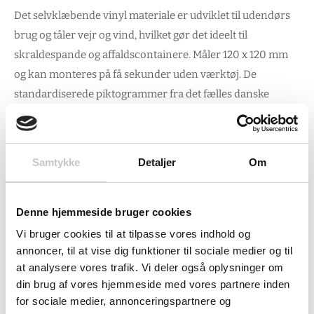
Det selvklæbende vinyl materiale er udviklet til udendørs
brug og tåler vejr og vind, hvilket gør det ideelt til
skraldespande og affaldscontainere. Måler 120 x 120 mm
og kan monteres på få sekunder uden værktøj. De
standardiserede piktogrammer fra det fælles danske
system øger genkendeligheden markant, så folk med det
samme ved hvad der hører til hvor.
Samtykke
Detaljer
Om
Bidrag til miljømålene
Denne hjemmeside bruger cookies
Korrekt sortering af pantdåser og plast optimerer
genanvendelsen og hjælper virksomheder med CSR-
Vi bruger cookies til at tilpasse vores indhold og
annoncer, til at vise dig funktioner til sociale medier og til
rapportering samt kommuner med at opfylde deres
at analysere vores trafik. Vi deler også oplysninger om
miljøforpligtelser. Ved at lette den korrekte sortering
din brug af vores hjemmeside med vores partnere inden
understøtter skiltet en mere effektiv affaldshåndtering og
for sociale medier, annonceringspartnere og
materialenyttiggørelse.