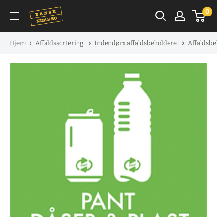
Spring
0
til
indhold
Hjem
Affaldssortering
Indendørs affaldsbeholdere
Affaldsb