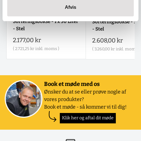
Afvis
Sorteringsbokse - 1 x 30 Liter
Sorteringsbokse - 3 x 
- Stel
- Stel
Salgspris
2.177,00 kr
Salgspris
2.608,00 kr
(
2.721,25 kr
inkl. moms )
(
3.260,00 kr
inkl. moms )
Book et møde med os
Ønsker du at se eller prøve nogle af
vores produkter?
Book et møde - så kommer vi til dig!
Klik her og aftal dit møde