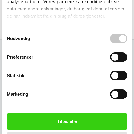
analysepartnere. Vores partnere kan kombinere disse
data med andre oplysninger, du har givet dem, eller som
Som del af et bredt sortiment affaldsløsninger matcher
de har indsamlet fra din brug af deres tjenester.
dette skilt officielle standarder for affaldssortering og øger
både genkendelighed og korrekt sortering blandt brugere.
Samtykkevalg
Nødvendig
Præferencer
Relaterede varer
Statistik
Marketing
Tillad alle