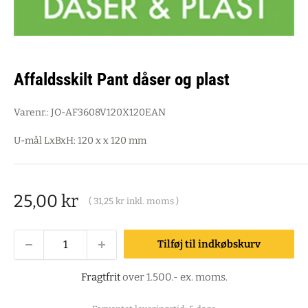
Affaldsskilt Pant dåser og plast
Varenr.:
JO-AF3608V120X120EAN
U-mål LxBxH: 120 x x 120 mm
Salgspris
25,00 kr
(
31,25 kr
inkl. moms )
Tilføj til indkøbskurv
Fragtfrit
over 1.500.- ex. moms.