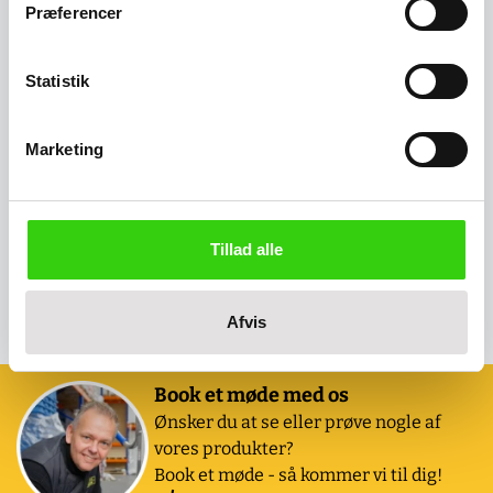
Præferencer
Statistik
Marketing
Tillad alle
Klapvogne - 150 - 500 kg
Afvis
Book et møde med os
Ønsker du at se eller prøve nogle af
vores produkter?
Book et møde - så kommer vi til dig!