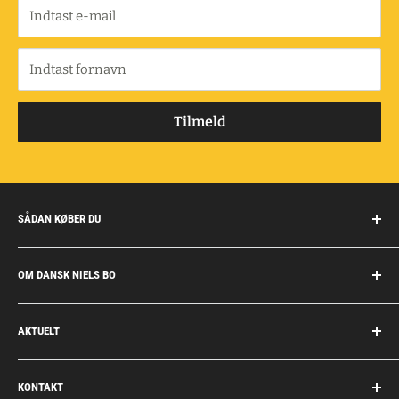
Indtast e-mail
Indtast fornavn
Tilmeld
SÅDAN KØBER DU
Handelsbetingelser
OM DANSK NIELS BO
Fragt og retur
Privatkunder/erhverv
Om Dansk Niels Bo
AKTUELT
Fakturaaftale
Privatlivspolitik
Job
Personlig rådgivning
KONTAKT
Personale
Dokumentation