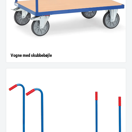
Vogne med skubbebøjle