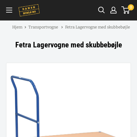
Spring
0
til
indhold
Hjem
Transportvogne
Fetra Lagervogne med skubbebøjle
Fetra Lagervogne med skubbebøjle