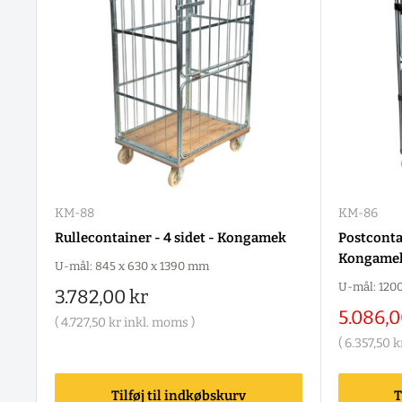
KM-88
KM-86
Rullecontainer - 4 sidet - Kongamek
Postcontai
Kongame
U-mål: 845 x 630 x 1390 mm
U-mål: 120
Salgspris
3.782,00 kr
Salgspr
5.086,0
(
4.727,50 kr
inkl. moms )
(
6.357,50 k
Tilføj til indkøbskurv
T