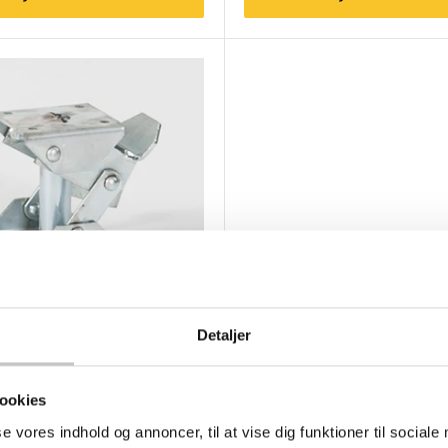
Detaljer
29
emse til postcontainer
is
kr
ookies
nkl. moms )
se vores indhold og annoncer, til at vise dig funktioner til sociale