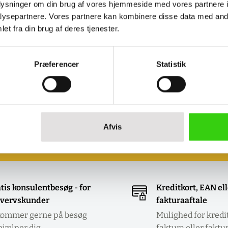
oplysninger om din brug af vores hjemmeside med vores partnere i
ysepartnere. Vores partnere kan kombinere disse data med andr
et fra din brug af deres tjenester.
ilføj til indkøbskurv
Præferencer
Statistik
Book et møde med os
Ønsker du at se eller prøve nogle af vores
produkter?
Book et møde - så kommer vi til dig!
Afvis
Klik her og aftal dit møde
tis konsulentbesøg - for
Kreditkort, EAN el
vervskunder
fakturaaftale
kommer gerne på besøg
Mulighed for kredi
hjælper dig.
faktura eller faktu