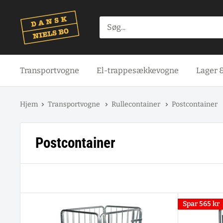
Spring
til
indhold
Transportvogne
El-trappesækkevogne
Lager 
Hjem
Transportvogne
Rullecontainer
Postcontainer
Postcontainer
Spar
565 kr