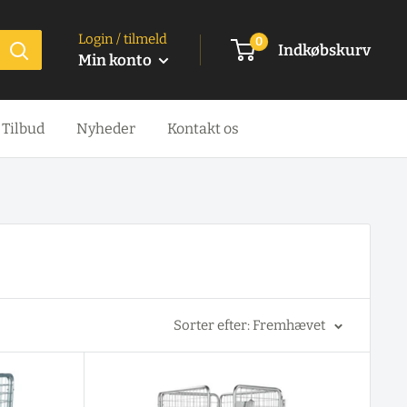
Login / tilmeld
0
Indkøbskurv
Min konto
Tilbud
Nyheder
Kontakt os
Sorter efter: Fremhævet