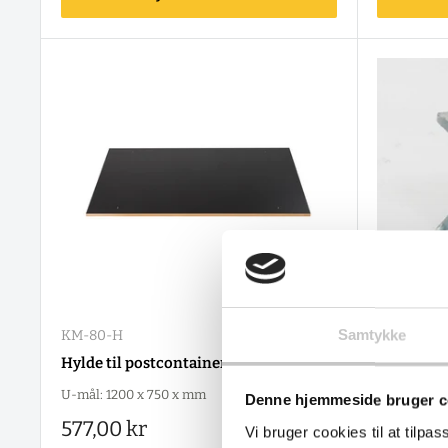
Samtykke
KM-80-H
BS-101020
Hylde til postcontainer
Centralbr
U-mål: 1200 x 750 x mm
Salgspr
665,00 
Denne hjemmeside bruger c
Salgspris
577,00 kr
(
831,25 kr
i
Vi bruger cookies til at tilpas