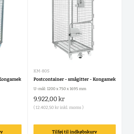
KM-80S
- Kongamek
Postcontainer - smågitter - Kongamek
U-mål: 1200 x 750 x 1695 mm
Salgspris
9.922,00 kr
(
12.402,50 kr
inkl. moms )
rv
Tilføj til indkøbskurv