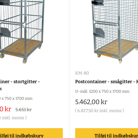
KM-80
ner - stortgitter -
Postcontainer - smågitter 
k
U-mål: 1200 x 750 x 1700 mm
0 x 750 x 1700 mm
Salgspris
5.462,00 kr
is
0 kr
Alm.
5.651 kr
(
6.827,50 kr
inkl. moms )
pris
r
inkl. moms )
ilføj til indkøbskurv
Tilføj til indkøbsku