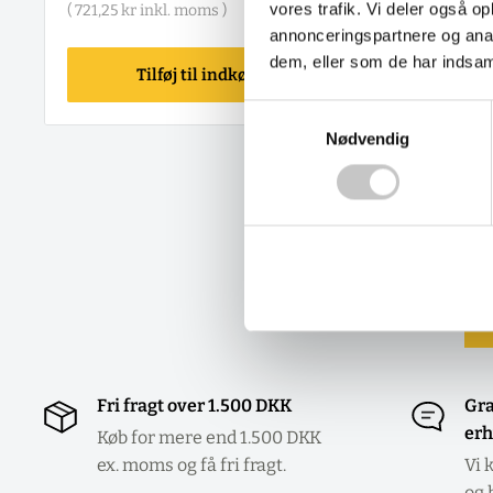
vores trafik. Vi deler også 
(
721,25 kr
inkl. moms )
annonceringspartnere og anal
dem, eller som de har indsaml
Tilføj til indkøbskurv
T
Samtykkevalg
Nødvendig
Fri fragt over 1.500 DKK
Gra
erh
Køb for mere end 1.500 DKK
ex. moms og få fri fragt.
Vi 
og 