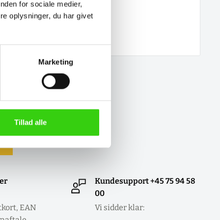
nden for sociale medier,
e oplysninger, du har givet
Marketing
Tillad alle
ler
Kundesupport +45 75 94 58
00
tkort, EAN
Vi sidder klar:
raaftale.