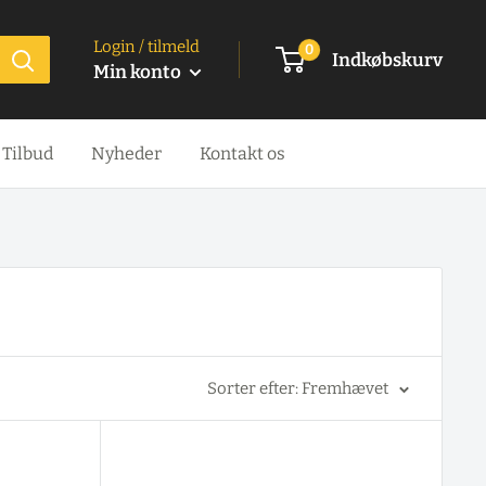
Login / tilmeld
0
Indkøbskurv
Min konto
Tilbud
Nyheder
Kontakt os
Sorter efter: Fremhævet