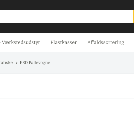
& Værkstedsudstyr
Plastkasser
Affaldssortering
tatiske
ESD Pallevogne