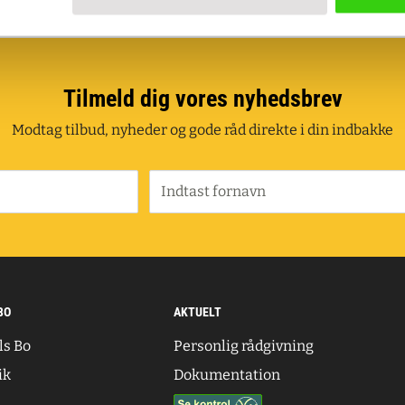
Tilmeld dig vores nyhedsbrev
Modtag tilbud, nyheder og gode råd direkte i din indbakke
Indtast fornavn
BO
AKTUELT
ls Bo
Personlig rådgivning
ik
Dokumentation