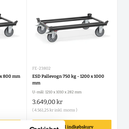
FE-23802
0 x 800 mm
ESD Pallevogn 750 kg - 1200 x 1000
mm
U-mål: 1210 x 1010 x 282 mm
Salgspris
3.649,00 kr
(
4.561,25 kr
inkl. moms )
rv
Tilføj til indkøbskurv