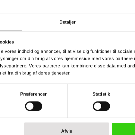
Detaljer
Book et møde med os
Ønsker du at se eller prøve nogle af vores
ookies
produkter?
Book et møde - så kommer vi til dig!
se vores indhold og annoncer, til at vise dig funktioner til sociale
oplysninger om din brug af vores hjemmeside med vores partnere i
Klik her og aftal dit møde
ysepartnere. Vores partnere kan kombinere disse data med andr
et fra din brug af deres tjenester.
tis konsulentbesøg - for
Kreditkort, EAN el
Præferencer
Statistik
vervskunder
fakturaaftale
kommer gerne på besøg
Mulighed for kredi
hjælper dig.
faktura eller faktu
Afvis