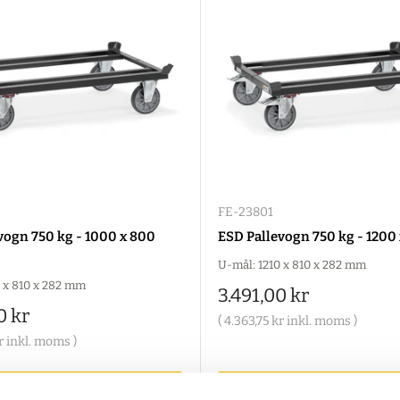
FE-23801
vogn 750 kg - 1000 x 800
ESD Pallevogn 750 kg - 120
U-mål: 1210 x 810 x 282 mm
 x 810 x 282 mm
Salgspris
3.491,00 kr
is
0 kr
(
4.363,75 kr
inkl. moms )
r
inkl. moms )
ilføj til indkøbskurv
Tilføj til indkøbsku