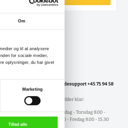
Om
 medier og til at analysere
nden for sociale medier,
e oplysninger, du har givet
ler
Kundesupport +45 75 94 58
Marketing
00
tkort, EAN
Vi sidder klar:
raaftale.
Mandag - Torsdag 8.00 -
16.00 - Fredag 8.00 - 15.30
Tillad alle