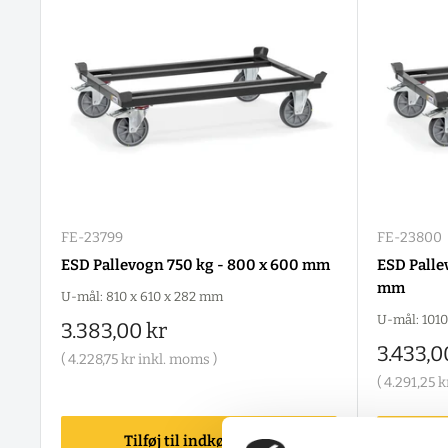
FE-23799
FE-23800
ESD Pallevogn 750 kg - 800 x 600 mm
ESD Palle
mm
U-mål: 810 x 610 x 282 mm
U-mål: 1010
Salgspris
3.383,00 kr
Salgspr
3.433,0
(
4.228,75 kr
inkl. moms )
(
4.291,25 k
Tilføj til indkøbskurv
T