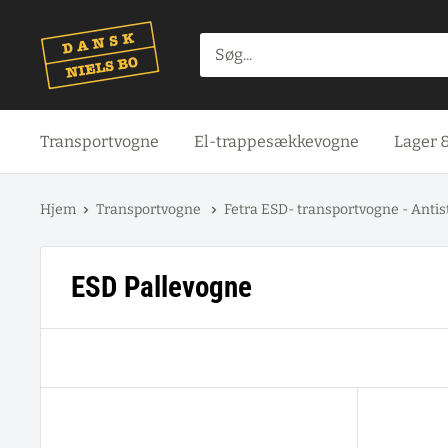
Spring
til
indhold
Transportvogne
El-trappesækkevogne
Lager 
Hjem
Transportvogne
Fetra ESD- transportvogne - Antis
ESD Pallevogne