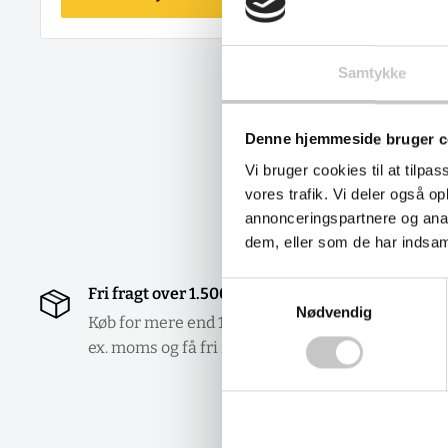
Samtykke
Denne hjemmeside bruger c
Vi bruger cookies til at tilpas
vores trafik. Vi deler også 
annonceringspartnere og anal
dem, eller som de har indsaml
Samtykkevalg
Fri fragt over 1.500 DKK
Gra
Nødvendig
erh
Køb for mere end 1.500 DKK
ex. moms og få fri fragt.
Vi 
og 