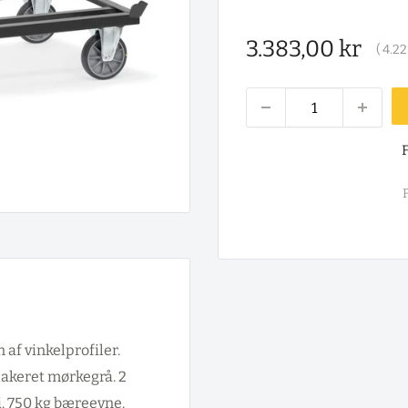
Salgspris
3.383,00 kr
(
4.22
F
F
 af vinkelprofiler.
lakeret mørkegrå. 2
. 750 kg bæreevne.