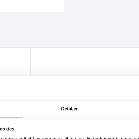
Detaljer
ookies
bbebøjle -
se vores indhold og annoncer, til at vise dig funktioner til sociale