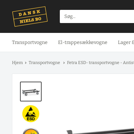
Spring
til
indhold
Transportvogne
El-trappesækkevogne
Lager 
Hjem
Transportvogne
Fetra ESD- transportvogne - Antis