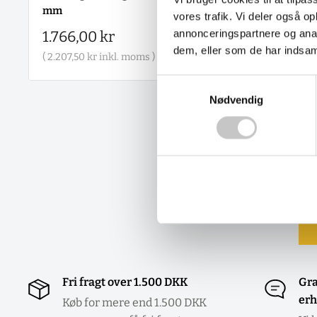
mm
850 x 500 mm
vores trafik. Vi deler også 
Salgspris
Salgspris
annonceringspartnere og anal
1.766,00 kr
3.159,00 kr
dem, eller som de har indsaml
(
2.207,50 kr
inkl. moms )
(
3.948,75 kr
inkl. mom
Samtykkevalg
Nødvendig
Fri fragt over 1.500 DKK
Gra
erh
Køb for mere end 1.500 DKK