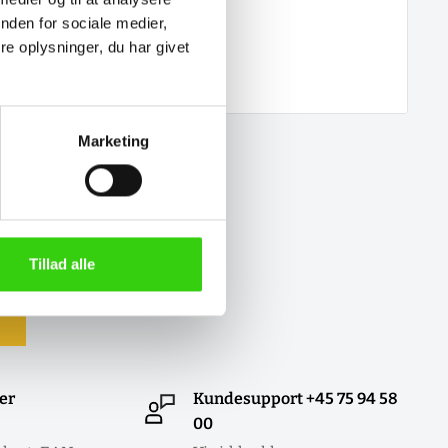
nden for sociale medier,
e oplysninger, du har givet
Marketing
Tillad alle
ler
Kundesupport +45 75 94 58
00