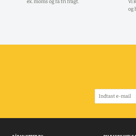
ex. moms og få fri fragt.
Vi 
og 
Indtast e-mail