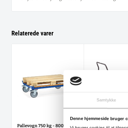
Relaterede varer
Samtykke
Denne hjemmeside bruger c
Pallevogn 750 kg - 800 x 600
ESD vogne med sku
Vi bruger cookies til at tilpas