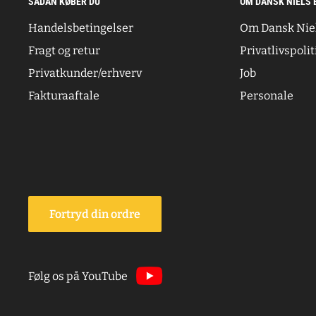
SÅDAN KØBER DU
OM DANSK NIELS 
Handelsbetingelser
Om Dansk Nie
Fragt og retur
Privatlivspolit
Privatkunder/erhverv
Job
Fakturaaftale
Personale
Fortryd din ordre
Følg os på YouTube