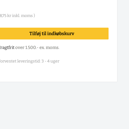
8,75 kr
inkl. moms )
Tilføj til indkøbskurv
ragtfrit
over 1.500.- ex. moms.
orventet leveringstid: 3 - 4 uger