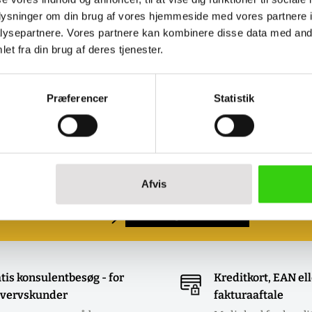
oplysninger om din brug af vores hjemmeside med vores partnere i
ysepartnere. Vores partnere kan kombinere disse data med andr
et fra din brug af deres tjenester.
s )
Præferencer
Statistik
Book et møde med os
Ønsker du at se eller prøve nogle af vores
produkter?
Afvis
Book et møde - så kommer vi til dig!
Klik her og aftal dit møde
tis konsulentbesøg - for
Kreditkort, EAN el
vervskunder
fakturaaftale