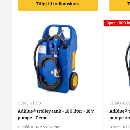
Tilføj til indkøbskurv
T
Spar
1.880 k
CEMO-11593
CEMO-116
AdBlue® trolley tank - 100 liter - 18 v
AdBlue® tr
pumpe - Cemo
pumpe inc
U-mål: 1000 x 590 x mm
U-mål: 100