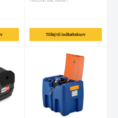
(
851,25 kr
inkl. moms )
rv
Tilføj til indkøbskurv