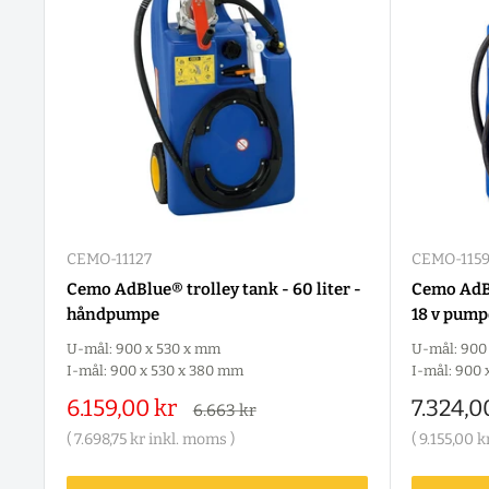
CEMO-11127
CEMO-115
Cemo AdBlue® trolley tank - 60 liter -
Cemo AdBlu
håndpumpe
18 v pump
U-mål: 900 x 530 x mm
U-mål: 900
I-mål: 900 x 530 x 380 mm
I-mål: 900 
Salgspris
Salgspr
6.159,00 kr
7.324,0
Alm.
6.663 kr
pris
(
7.698,75 kr
inkl. moms )
(
9.155,00 k