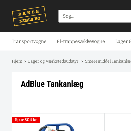
Spring
til
indhold
Transportvogne
El-trappesækkevogne
Lager 
Hjem
Lager og Værkstedsudstyr
Smøremiddel Tankanl
AdBlue Tankanlæg
Spar
504 kr