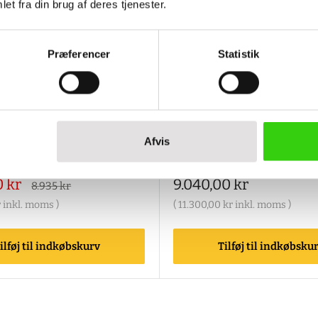
et fra din brug af deres tjenester.
Præferencer
Statistik
95
CEMO-10197
nkanlæg - 125 liter - 12 v
AdBlue® tankanlæg - 200 lite
Cemo
pumpe - Cemo
Afvis
 x 600 x mm
U-mål: 800 x 600 x mm
 x 600 x 450 mm
I-mål: 800 x 600 x 590 mm
is
Salgspris
0 kr
9.040,00 kr
Alm.
8.935 kr
pris
r
inkl. moms )
(
11.300,00 kr
inkl. moms )
ilføj til indkøbskurv
Tilføj til indkøbsku