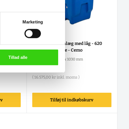
Marketing
CEMO-11927
r - 12 v
AdBlue® tankanlæg med låg - 620
liter - 12 v pumpe - Cemo
Tillad alle
U-mål: 1160 x 800 x 1030 mm
Salgspris
13.260,00 kr
(
16.575,00 kr
inkl. moms )
rv
Tilføj til indkøbskurv