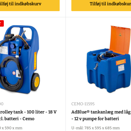
ilføj til indkøbskurv
Tilføj til indkøbsku
r
00
CEMO-11595
olley tank - 100 liter - 18 V
AdBlue® tankanlæg med låg -
l. batteri - Cemo
- 12 v pumpe for batteri
0 x 590 x mm
U-mål: 785 x 595 x 685 mm