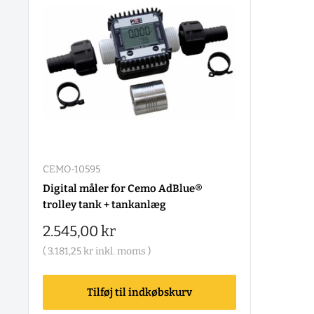
CEMO-10595
Digital måler for Cemo AdBlue®
trolley tank + tankanlæg
Salgspris
2.545,00 kr
(
3.181,25 kr
inkl. moms )
Tilføj til indkøbskurv