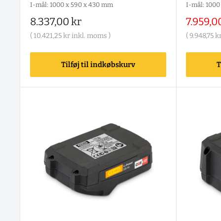
I-mål: 1000 x 590 x 430 mm
I-mål: 1000
Salgspris
Salgspr
8.337,00 kr
7.959,0
(
10.421,25 kr
inkl. moms )
(
9.948,75 k
Tilføj til indkøbskurv
T