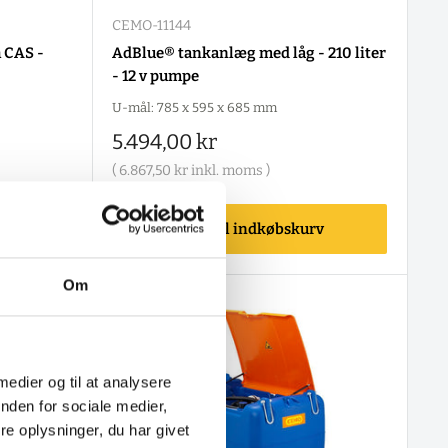
CEMO-11144
h CAS -
AdBlue® tankanlæg med låg - 210 liter
- 12 v pumpe
U-mål: 785 x 595 x 685 mm
Salgspris
5.494,00 kr
(
6.867,50 kr
inkl. moms )
rv
Tilføj til indkøbskurv
Om
 medier og til at analysere
nden for sociale medier,
e oplysninger, du har givet