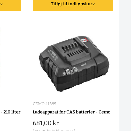
rv
Tilføj til indkøbskurv
CEMO-11385
 210 liter
Ladeapparat for CAS batterier - Cemo
Salgspris
681,00 kr