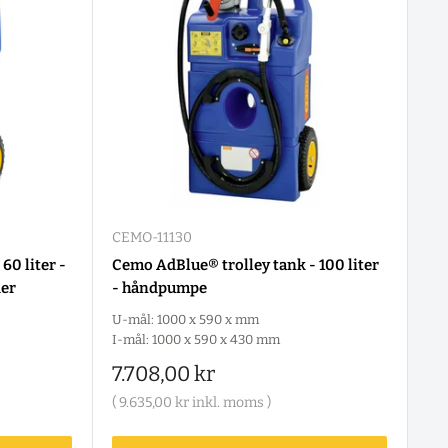
CEMO-11130
60 liter -
Cemo AdBlue® trolley tank - 100 liter
der
- håndpumpe
U-mål: 1000 x 590 x mm
I-mål: 1000 x 590 x 430 mm
Salgspris
7.708,00 kr
(
9.635,00 kr
inkl. moms )