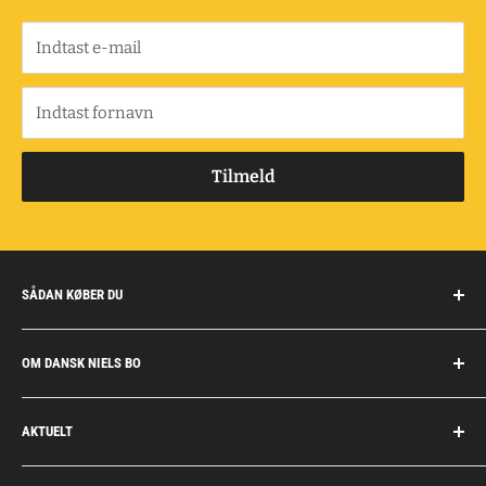
Indtast e-mail
Indtast fornavn
Tilmeld
SÅDAN KØBER DU
Handelsbetingelser
OM DANSK NIELS BO
Fragt og retur
Privatkunder/erhverv
Om Dansk Niels Bo
AKTUELT
Fakturaaftale
Privatlivspolitik
Job
Personlig rådgivning