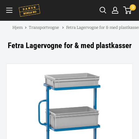
Spring
0
til
indhold
Hjem
Transportvogne
Fetra Lagervogne for & med plastkasse
Fetra Lagervogne for & med plastkasser