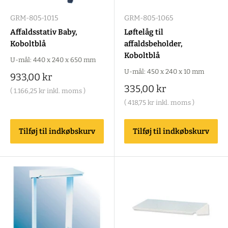
GRM-805-1015
GRM-805-1065
Affaldsstativ Baby,
Løftelåg til
Koboltblå
affaldsbeholder,
Koboltblå
U-mål: 440 x 240 x 650 mm
U-mål: 450 x 240 x 10 mm
Salgspris
933,00 kr
Salgspris
335,00 kr
(
1.166,25 kr
inkl. moms )
(
418,75 kr
inkl. moms )
Tilføj til indkøbskurv
Tilføj til indkøbskurv