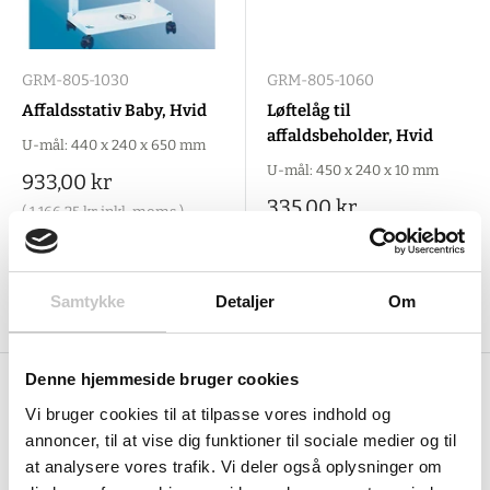
GRM-805-1030
GRM-805-1060
Affaldsstativ Baby, Hvid
Løftelåg til
affaldsbeholder, Hvid
U-mål: 440 x 240 x 650 mm
U-mål: 450 x 240 x 10 mm
Salgspris
933,00 kr
Salgspris
335,00 kr
(
1.166,25 kr
inkl. moms )
(
418,75 kr
inkl. moms )
Tilføj til indkøbskurv
Tilføj til indkøbskurv
Samtykke
Detaljer
Om
Denne hjemmeside bruger cookies
Vi bruger cookies til at tilpasse vores indhold og
annoncer, til at vise dig funktioner til sociale medier og til
at analysere vores trafik. Vi deler også oplysninger om