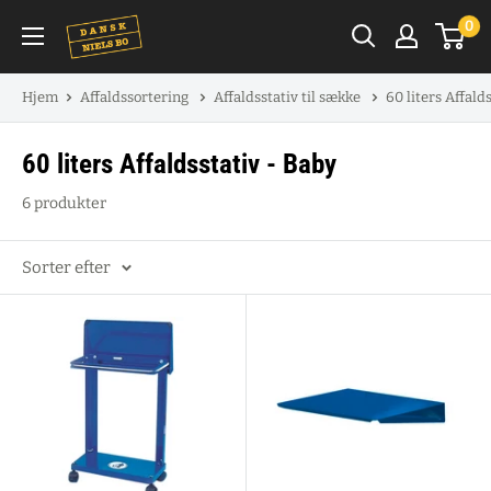
Spring
0
til
indhold
Hjem
Affaldssortering
Affaldsstativ til sække
60 liters Affald
60 liters Affaldsstativ - Baby
6 produkter
Sorter efter