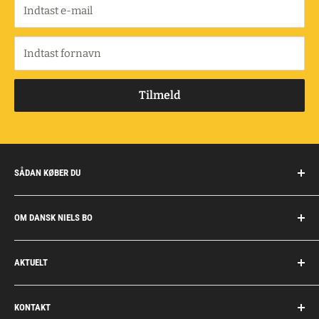
Indtast e-mail
Indtast fornavn
Tilmeld
SÅDAN KØBER DU
Handelsbetingelser
OM DANSK NIELS BO
Fragt og retur
Privatkunder/erhverv
Om Dansk Niels Bo
AKTUELT
Fakturaaftale
Privatlivspolitik
Job
Personlig rådgivning
KONTAKT
Personale
Dokumentation