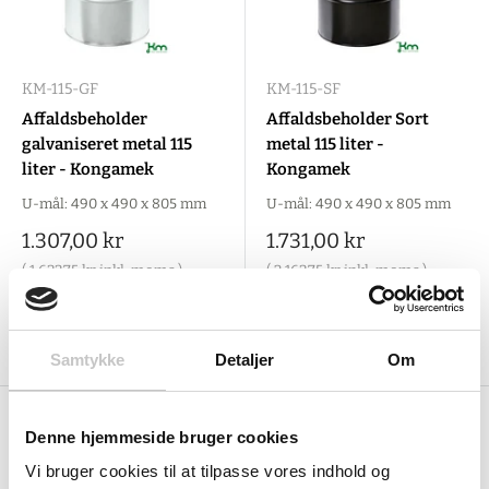
KM-115-GF
KM-115-SF
Affaldsbeholder
Affaldsbeholder Sort
galvaniseret metal 115
metal 115 liter -
liter - Kongamek
Kongamek
U-mål: 490 x 490 x 805 mm
U-mål: 490 x 490 x 805 mm
Salgspris
Salgspris
1.307,00 kr
1.731,00 kr
(
1.633,75 kr
inkl. moms )
(
2.163,75 kr
inkl. moms )
Tilføj til indkøbskurv
Tilføj til indkøbskurv
Samtykke
Detaljer
Om
Denne hjemmeside bruger cookies
Vi bruger cookies til at tilpasse vores indhold og