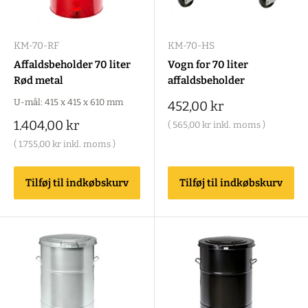
KM-70-RF
KM-70-HS
Affaldsbeholder 70 liter
Vogn for 70 liter
Rød metal
affaldsbeholder
U-mål: 415 x 415 x 610 mm
Salgspris
452,00 kr
Salgspris
1.404,00 kr
(
565,00 kr
inkl. moms )
(
1.755,00 kr
inkl. moms )
Tilføj til indkøbskurv
Tilføj til indkøbskurv