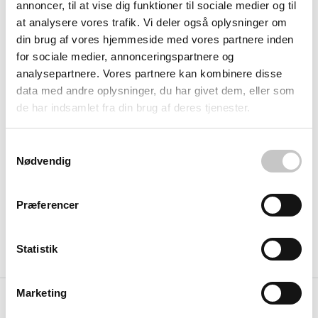
annoncer, til at vise dig funktioner til sociale medier og til
at analysere vores trafik. Vi deler også oplysninger om
din brug af vores hjemmeside med vores partnere inden
for sociale medier, annonceringspartnere og
analysepartnere. Vores partnere kan kombinere disse
KM-115-RF
KM-115-HS
data med andre oplysninger, du har givet dem, eller som
Affaldsbeholder Rød
Vogn for 115 liter
de har indsamlet fra din brug af deres tjenester.
metal 115 liter -
affaldsbeholder -
Kongamek
Kongamek
Samtykkevalg
U-mål: 490 x 490 x 805 mm
Nødvendig
Salgspris
490,00 kr
Salgspris
1.731,00 kr
(
612,50 kr
inkl. moms )
(
2.163,75 kr
inkl. moms )
Præferencer
Tilføj til indkøbskurv
Tilføj til indkøbskurv
Statistik
Marketing