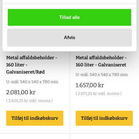
Tillad alle
Afvis
WF-2-475-5
WF-2-475-0
Metal affaldsbeholder -
Metal affaldsbeholder -
160 liter -
160 liter - Galvaniseret
Galvaniseret/Rød
U-mål: 540 x 540 x 780 mm
U-mål: 540 x 540 x 780 mm
Salgspris
1.657,00 kr
Salgspris
2.081,00 kr
(
2.071,25 kr
inkl. moms )
(
2.601,25 kr
inkl. moms )
Tilføj til indkøbskurv
Tilføj til indkøbskurv