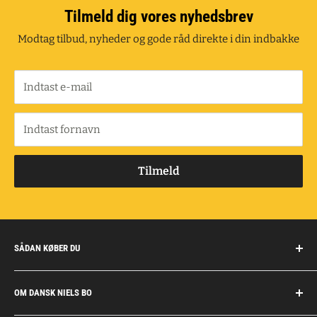
Tilmeld dig vores nyhedsbrev
Modtag tilbud, nyheder og gode råd direkte i din indbakke
Indtast e-mail
Indtast fornavn
Tilmeld
SÅDAN KØBER DU
Handelsbetingelser
OM DANSK NIELS BO
Fragt og retur