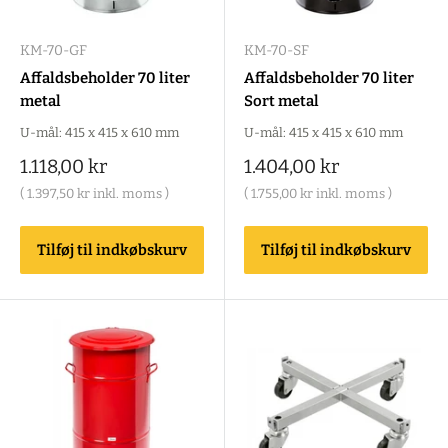
KM-70-GF
KM-70-SF
Affaldsbeholder 70 liter
Affaldsbeholder 70 liter
metal
Sort metal
U-mål: 415 x 415 x 610 mm
U-mål: 415 x 415 x 610 mm
Salgspris
Salgspris
1.118,00 kr
1.404,00 kr
(
1.397,50 kr
inkl. moms )
(
1.755,00 kr
inkl. moms )
Tilføj til indkøbskurv
Tilføj til indkøbskurv