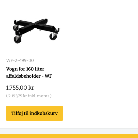
WF-2-499-00
Vogn for 160 liter
affaldsbeholder - WF
Salgspris
1.755,00 kr
(
2.193,75 kr
inkl. moms )
Tilføj til indkøbskurv