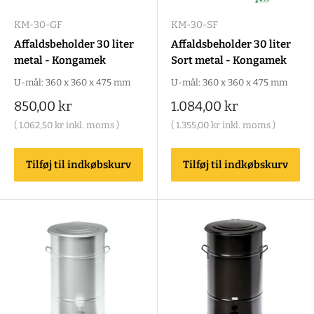
KM-30-GF
KM-30-SF
Affaldsbeholder 30 liter
Affaldsbeholder 30 liter
metal - Kongamek
Sort metal - Kongamek
U-mål: 360 x 360 x 475 mm
U-mål: 360 x 360 x 475 mm
Salgspris
Salgspris
850,00 kr
1.084,00 kr
(
1.062,50 kr
inkl. moms )
(
1.355,00 kr
inkl. moms )
Tilføj til indkøbskurv
Tilføj til indkøbskurv