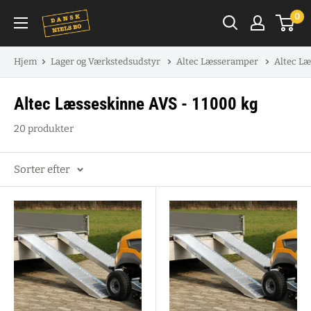
Spring
0
til
indhold
Hjem
Lager og Værkstedsudstyr
Altec Læsseramper
Altec Læ
Altec Læsseskinne AVS - 11000 kg
20 produkter
Sorter efter