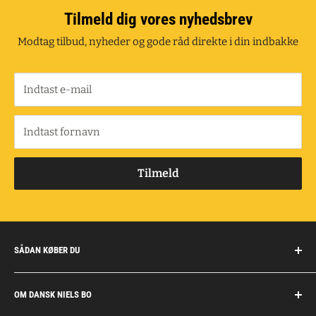
Tilmeld dig vores nyhedsbrev
Modtag tilbud, nyheder og gode råd direkte i din indbakke
Indtast e-mail
Indtast fornavn
Tilmeld
SÅDAN KØBER DU
Handelsbetingelser
OM DANSK NIELS BO
Fragt og retur