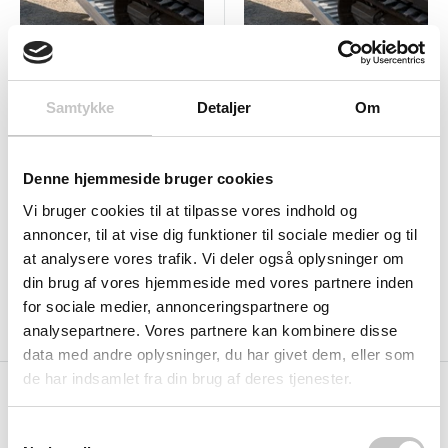
Samtykke
Detaljer
Om
A-130-01-003
A-130-01-006
Læssekinner 2510 mm -
Læssekinner 3050 mm -
5150 kg - AVS 130 Altec
4390 kg - AVS 130 Altec
Denne hjemmeside bruger cookies
U-mål: 2510 x 406 x mm
U-mål: 3050 x 406 x mm
Vi bruger cookies til at tilpasse vores indhold og
Salgspris
Salgspris
8.865,00 kr
9.791,00 kr
annoncer, til at vise dig funktioner til sociale medier og til
(
11.081,25 kr
inkl. moms )
(
12.238,75 kr
inkl. moms )
at analysere vores trafik. Vi deler også oplysninger om
din brug af vores hjemmeside med vores partnere inden
for sociale medier, annonceringspartnere og
Tilføj til indkøbskurv
Tilføj til indkøbskurv
analysepartnere. Vores partnere kan kombinere disse
data med andre oplysninger, du har givet dem, eller som
de har indsamlet fra din brug af deres tjenester.
Samtykkevalg