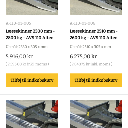
A-110-01-005
A-110-01-006
Læssekinner 2330 mm -
Læssekinner 2510 mm -
2800 kg - AVS 110 Altec
2600 kg - AVS 110 Altec
U-mål: 2330 x 305 x mm
U-mål: 2510 x 305 x mm
Salgspris
Salgspris
5.916,00 kr
6.275,00 kr
(
7.395,00 kr
inkl. moms )
(
7.843,75 kr
inkl. moms )
Tilføj til indkøbskurv
Tilføj til indkøbskurv