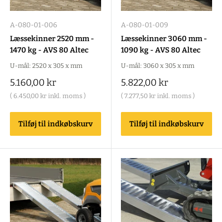
A-080-01-006
A-080-01-009
Læssekinner 2520 mm -
Læssekinner 3060 mm -
1470 kg - AVS 80 Altec
1090 kg - AVS 80 Altec
U-mål: 2520 x 305 x mm
U-mål: 3060 x 305 x mm
Salgspris
Salgspris
5.160,00 kr
5.822,00 kr
(
6.450,00 kr
inkl. moms )
(
7.277,50 kr
inkl. moms )
Tilføj til indkøbskurv
Tilføj til indkøbskurv