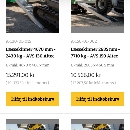
A-130-01-015
A-150-01-002
Læssekinner 4670 mm -
Læssekinner 2685 mm -
2430 kg - AVS 130 Altec
7710 kg - AVS 150 Altec
U-mål: 4670 x 406 x mm
U-mål: 2685 x 460 x mm
Salgspris
Salgspris
15.291,00 kr
10.566,00 kr
(
19.113,75 kr
inkl. moms )
(
13.207,50 kr
inkl. moms )
Tilføj til indkøbskurv
Tilføj til indkøbskurv