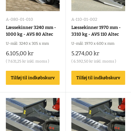
A-080-01-010
A-110-01-002
Læssekinner 3240 mm -
Læssekinner 1970 mm -
1000 kg - AVS 80 Altec
3310 kg - AVS 110 Altec
U-mål: 3240 x 305 x mm
U-mål: 1970 x 600 x mm
Salgspris
Salgspris
6.105,00 kr
5.274,00 kr
(
7.631,25 kr
inkl. moms )
(
6.592,50 kr
inkl. moms )
Tilføj til indkøbskurv
Tilføj til indkøbskurv