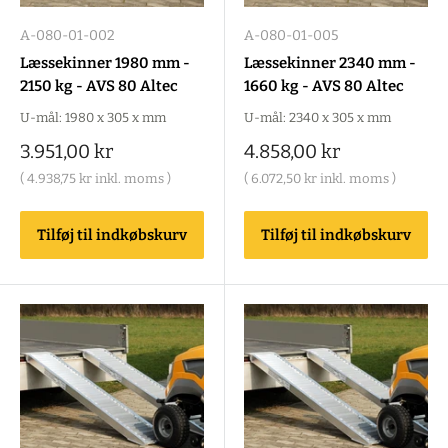
A-080-01-002
A-080-01-005
Læssekinner 1980 mm -
Læssekinner 2340 mm -
2150 kg - AVS 80 Altec
1660 kg - AVS 80 Altec
U-mål: 1980 x 305 x mm
U-mål: 2340 x 305 x mm
Salgspris
Salgspris
3.951,00 kr
4.858,00 kr
(
4.938,75 kr
inkl. moms )
(
6.072,50 kr
inkl. moms )
Tilføj til indkøbskurv
Tilføj til indkøbskurv