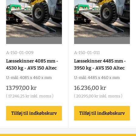
A-150-01-009
A-150-01-011
Læssekinner 4085 mm -
Læssekinner 4485 mm -
4530 kg - AVS 150 Altec
3950 kg - AVS 150 Altec
U-mål: 4085 x 460 x mm
U-mål: 4485 x 460 x mm
Salgspris
Salgspris
13.797,00 kr
16.236,00 kr
(
17.246,25 kr
inkl. moms )
(
20.295,00 kr
inkl. moms )
Tilføj til indkøbskurv
Tilføj til indkøbskurv