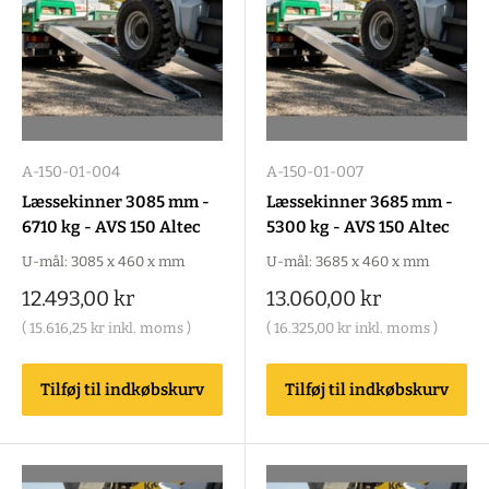
A-150-01-004
A-150-01-007
Læssekinner 3085 mm -
Læssekinner 3685 mm -
6710 kg - AVS 150 Altec
5300 kg - AVS 150 Altec
U-mål: 3085 x 460 x mm
U-mål: 3685 x 460 x mm
Salgspris
Salgspris
12.493,00 kr
13.060,00 kr
(
15.616,25 kr
inkl. moms )
(
16.325,00 kr
inkl. moms )
Tilføj til indkøbskurv
Tilføj til indkøbskurv