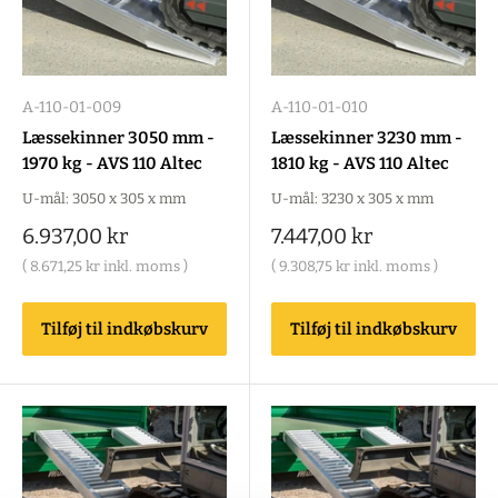
A-110-01-009
A-110-01-010
Læssekinner 3050 mm -
Læssekinner 3230 mm -
1970 kg - AVS 110 Altec
1810 kg - AVS 110 Altec
U-mål: 3050 x 305 x mm
U-mål: 3230 x 305 x mm
Salgspris
Salgspris
6.937,00 kr
7.447,00 kr
(
8.671,25 kr
inkl. moms )
(
9.308,75 kr
inkl. moms )
Tilføj til indkøbskurv
Tilføj til indkøbskurv