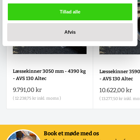
Tillad alle
Afvis
Læssekinner 3050 mm - 4390 kg
Læssekinner 3590
- AVS 130 Altec
- AVS 130 Altec
Salgspris
9.791,00 kr
Salgspris
10.622,00 kr
(
12.238,75 kr
inkl. moms )
(
13.277,50 kr
inkl. mo
Book et møde med os