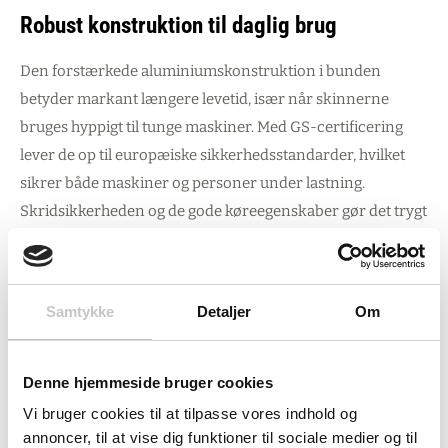
Robust konstruktion til daglig brug
Den forstærkede aluminiumskonstruktion i bunden
betyder markant længere levetid, især når skinnerne
bruges hyppigt til tunge maskiner. Med GS-certificering
lever de op til europæiske sikkerhedsstandarder, hvilket
sikrer både maskiner og personer under lastning.
Skridsikkerheden og de gode køreegenskaber gør det trygt
at køre både byggemaskiner, haveværktøj, plæneklippere
og minigravemaskiner op ad skinnerne.
Samtykke
Detaljer
Om
Fleksibel til din situation
Højdeforskellen på 920-1160 mm betyder at skinnerne
Denne hjemmeside bruger cookies
passer til de fleste varebiler og trailere. Med 41 kg per
Vi bruger cookies til at tilpasse vores indhold og
skinne er de tunge nok til at være stabile, men stadig
annoncer, til at vise dig funktioner til sociale medier og til