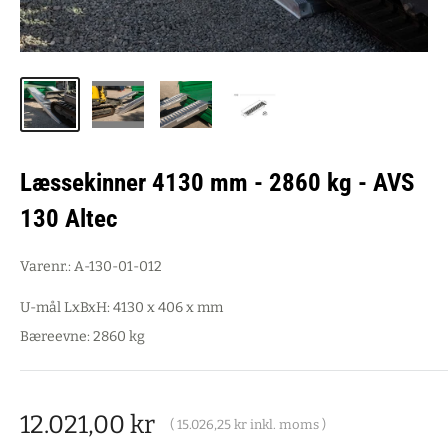
Læssekinner 4130 mm - 2860 kg - AVS
130 Altec
Varenr.:
A-130-01-012
U-mål LxBxH: 4130 x 406 x mm
Bæreevne: 2860 kg
Salgspris
12.021,00 kr
(
15.026,25 kr
inkl. moms )