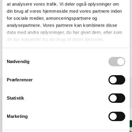
at analysere vores trafik. Vi deler også oplysninger om
håndterbare for én person. De kantløse skinner gør det
din brug af vores hjemmeside med vores partnere inden
nemt for både pneumatiske dæk og gummidæk at køre
for sociale medier, annonceringspartnere og
sikkert op og ned, mens den semi-professionelle kvalitet
analysepartnere. Vores partnere kan kombinere disse
sikrer slidstyrke kombineret med god håndterbarhed.
data med andre oplysninger, du har givet dem, eller som
de har indsamlet fra din brug af deres tjenester.
AVS 130-serien findes med andre længder og
vægtkapaciteter op til 11000 kg, og du kan vælge tilvalg
Samtykkevalg
som kant langs skinnen eller foldbar version alt efter dine
Nødvendig
specifikke behov.
Præferencer
Relaterede varer
Statistik
Marketing