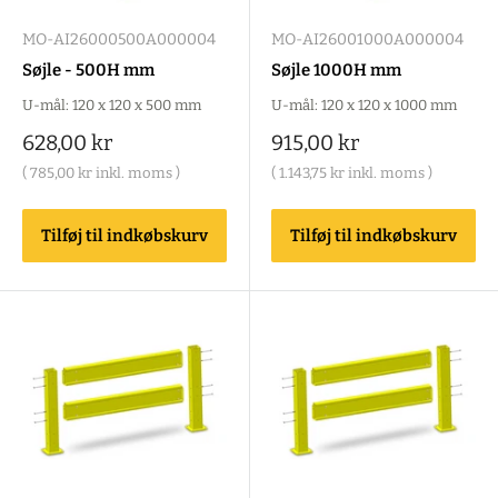
MO-AI26000500A000004
MO-AI26001000A000004
Søjle - 500H mm
Søjle 1000H mm
U-mål: 120 x 120 x 500 mm
U-mål: 120 x 120 x 1000 mm
Salgspris
Salgspris
628,00 kr
915,00 kr
(
785,00 kr
inkl. moms )
(
1.143,75 kr
inkl. moms )
Tilføj til indkøbskurv
Tilføj til indkøbskurv