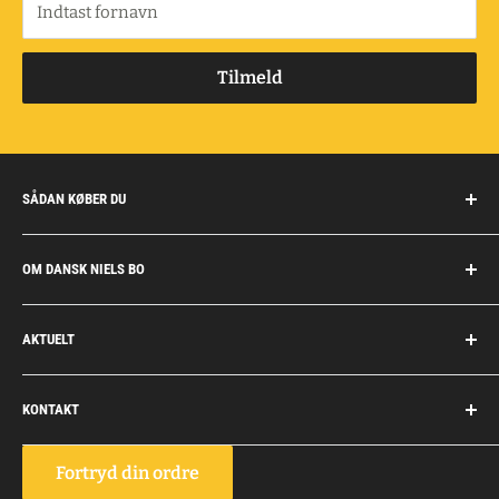
Indtast fornavn
Tilmeld
SÅDAN KØBER DU
Handelsbetingelser
OM DANSK NIELS BO
Fragt og retur
Privatkunder/erhverv
Om Dansk Niels Bo
AKTUELT
Fakturaaftale
Privatlivspolitik
Job
Personlig rådgivning
KONTAKT
Personale
Dokumentation
Dansk Niels Bo
Fortryd din ordre
Vognmagervej 10, Snoghøj