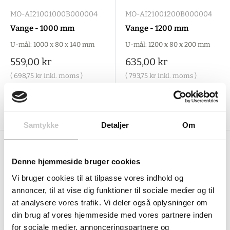
MO-AI21001000B000004
MO-AI21001200B000004
Vange - 1000 mm
Vange - 1200 mm
U-mål: 1000 x 80 x 140 mm
U-mål: 1200 x 80 x 200 mm
Salgspris
Salgspris
559,00 kr
635,00 kr
(
698,75 kr
inkl. moms )
(
793,75 kr
inkl. moms )
Tilføj til indkøbskurv
Tilføj til indkøbskurv
Samtykke
Detaljer
Om
Denne hjemmeside bruger cookies
Vi bruger cookies til at tilpasse vores indhold og
annoncer, til at vise dig funktioner til sociale medier og til
at analysere vores trafik. Vi deler også oplysninger om
din brug af vores hjemmeside med vores partnere inden
for sociale medier, annonceringspartnere og