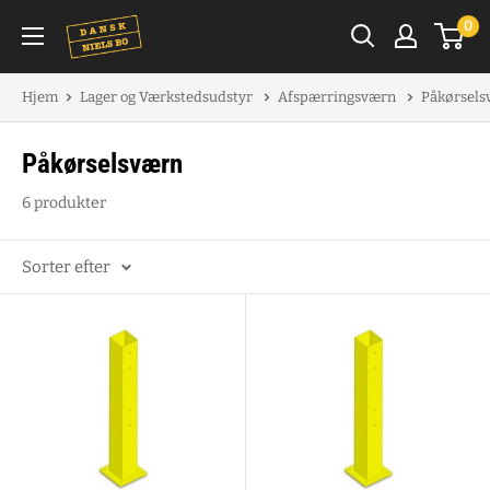
Spring
0
til
indhold
Hjem
Lager og Værkstedsudstyr
Afspærringsværn
Påkørsels
Påkørselsværn
6 produkter
Sorter efter