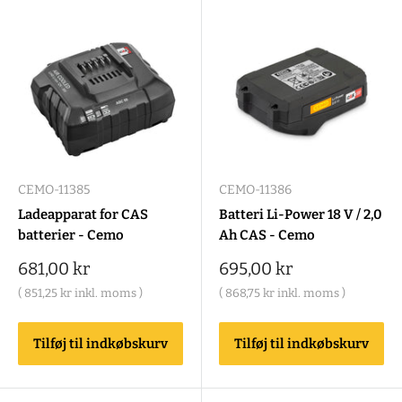
CEMO-11385
CEMO-11386
Ladeapparat for CAS
Batteri Li-Power 18 V / 2,0
batterier - Cemo
Ah CAS - Cemo
Salgspris
Salgspris
681,00 kr
695,00 kr
(
851,25 kr
inkl. moms )
(
868,75 kr
inkl. moms )
Tilføj til indkøbskurv
Tilføj til indkøbskurv