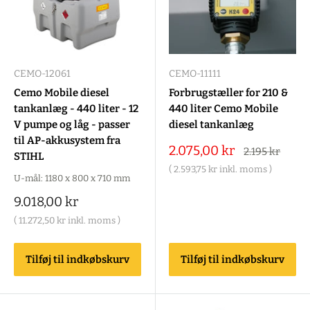
CEMO-12061
CEMO-11111
Cemo Mobile diesel
Forbrugstæller for 210 &
tankanlæg - 440 liter - 12
440 liter Cemo Mobile
V pumpe og låg - passer
diesel tankanlæg
til AP-akkusystem fra
Salgspris
2.075,00 kr
Alm.
2.195 kr
STIHL
pris
(
2.593,75 kr
inkl. moms )
U-mål: 1180 x 800 x 710 mm
Salgspris
9.018,00 kr
(
11.272,50 kr
inkl. moms )
Tilføj til indkøbskurv
Tilføj til indkøbskurv