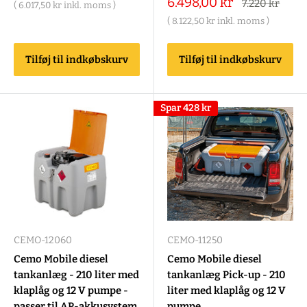
Salgspris
6.498,00 kr
Alm.
7.220 kr
(
6.017,50 kr
inkl. moms )
pris
(
8.122,50 kr
inkl. moms )
Tilføj til indkøbskurv
Tilføj til indkøbskurv
Spar
428 kr
CEMO-12060
CEMO-11250
Cemo Mobile diesel
Cemo Mobile diesel
tankanlæg - 210 liter med
tankanlæg Pick-up - 210
klaplåg og 12 V pumpe -
liter med klaplåg og 12 V
passer til AP-akkusystem
pumpe