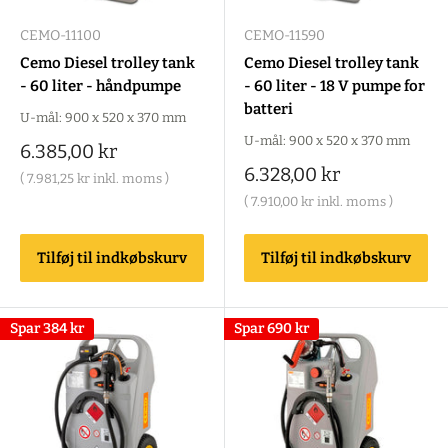
CEMO-11100
CEMO-11590
Cemo Diesel trolley tank
Cemo Diesel trolley tank
- 60 liter - håndpumpe
- 60 liter - 18 V pumpe for
batteri
U-mål: 900 x 520 x 370 mm
U-mål: 900 x 520 x 370 mm
Salgspris
6.385,00 kr
Salgspris
6.328,00 kr
(
7.981,25 kr
inkl. moms )
(
7.910,00 kr
inkl. moms )
Tilføj til indkøbskurv
Tilføj til indkøbskurv
Spar
384 kr
Spar
690 kr