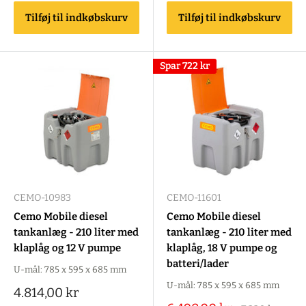
Tilføj til indkøbskurv
Tilføj til indkøbskurv
Spar
722 kr
CEMO-10983
CEMO-11601
Cemo Mobile diesel
Cemo Mobile diesel
tankanlæg - 210 liter med
tankanlæg - 210 liter med
klaplåg og 12 V pumpe
klaplåg, 18 V pumpe og
batteri/lader
U-mål: 785 x 595 x 685 mm
U-mål: 785 x 595 x 685 mm
Salgspris
4.814,00 kr