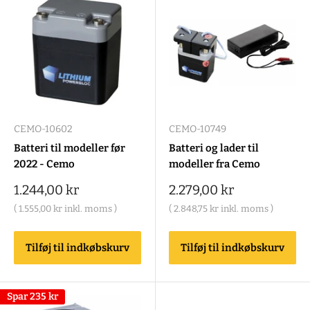
CEMO-10602
CEMO-10749
Batteri til modeller før
Batteri og lader til
2022 - Cemo
modeller fra Cemo
Salgspris
Salgspris
1.244,00 kr
2.279,00 kr
(
1.555,00 kr
inkl. moms )
(
2.848,75 kr
inkl. moms )
Tilføj til indkøbskurv
Tilføj til indkøbskurv
Spar
235 kr