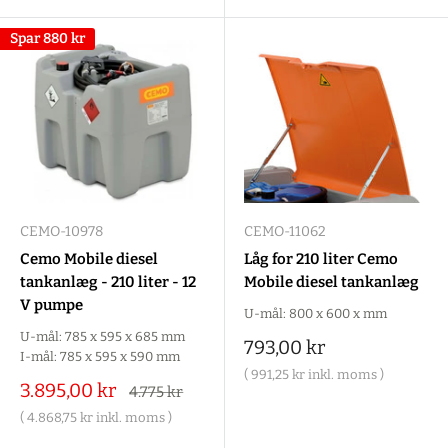
Spar
880 kr
CEMO-10978
CEMO-11062
Cemo Mobile diesel
Låg for 210 liter Cemo
tankanlæg - 210 liter - 12
Mobile diesel tankanlæg
V pumpe
U-mål: 800 x 600 x mm
U-mål: 785 x 595 x 685 mm
Salgspris
793,00 kr
I-mål: 785 x 595 x 590 mm
(
991,25 kr
inkl. moms )
Salgspris
3.895,00 kr
Alm.
4.775 kr
pris
(
4.868,75 kr
inkl. moms )