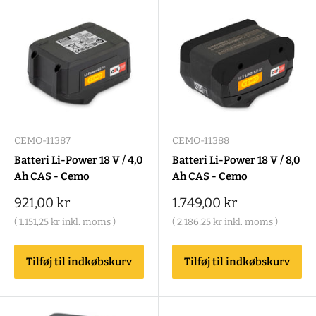
CEMO-11387
CEMO-11388
Batteri Li-Power 18 V / 4,0
Batteri Li-Power 18 V / 8,0
Ah CAS - Cemo
Ah CAS - Cemo
Salgspris
Salgspris
921,00 kr
1.749,00 kr
(
1.151,25 kr
inkl. moms )
(
2.186,25 kr
inkl. moms )
Tilføj til indkøbskurv
Tilføj til indkøbskurv