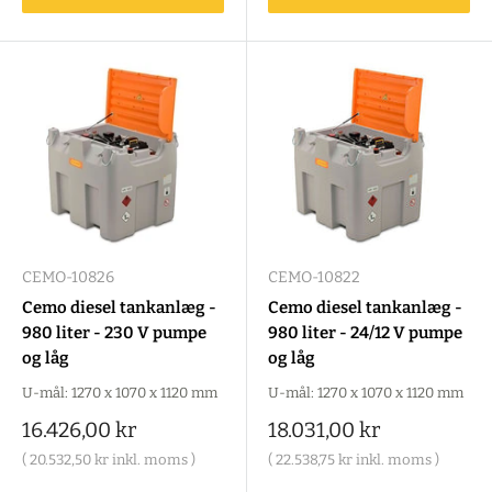
CEMO-10826
CEMO-10822
Cemo diesel tankanlæg -
Cemo diesel tankanlæg -
980 liter - 230 V pumpe
980 liter - 24/12 V pumpe
og låg
og låg
U-mål: 1270 x 1070 x 1120 mm
U-mål: 1270 x 1070 x 1120 mm
Salgspris
Salgspris
16.426,00 kr
18.031,00 kr
(
20.532,50 kr
inkl. moms )
(
22.538,75 kr
inkl. moms )