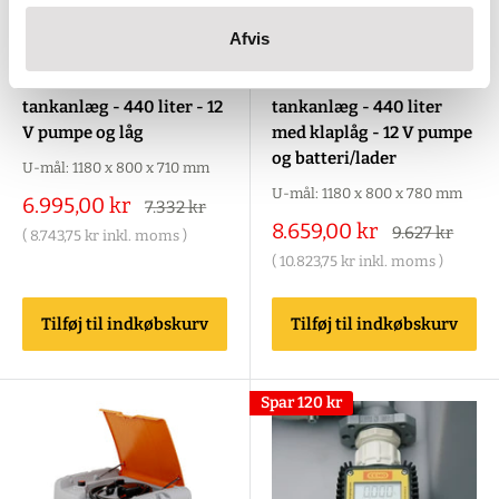
Afvis
CEMO-10988
CEMO-11603
Cemo Mobile diesel
Cemo Mobile diesel
tankanlæg - 440 liter - 12
tankanlæg - 440 liter
V pumpe og låg
med klaplåg - 12 V pumpe
og batteri/lader
U-mål: 1180 x 800 x 710 mm
U-mål: 1180 x 800 x 780 mm
Salgspris
6.995,00 kr
Alm.
7.332 kr
pris
Salgspris
8.659,00 kr
Alm.
9.627 kr
(
8.743,75 kr
inkl. moms )
pris
(
10.823,75 kr
inkl. moms )
Tilføj til indkøbskurv
Tilføj til indkøbskurv
Spar
120 kr