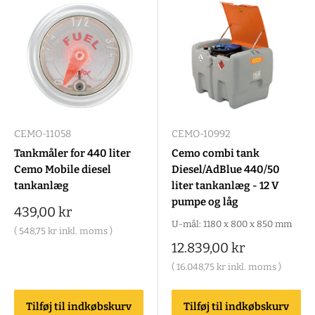
CEMO-11058
CEMO-10992
Tankmåler for 440 liter
Cemo combi tank
Cemo Mobile diesel
Diesel/AdBlue 440/50
tankanlæg
liter tankanlæg - 12 V
pumpe og låg
Salgspris
439,00 kr
U-mål: 1180 x 800 x 850 mm
(
548,75 kr
inkl. moms )
Salgspris
12.839,00 kr
(
16.048,75 kr
inkl. moms )
Tilføj til indkøbskurv
Tilføj til indkøbskurv