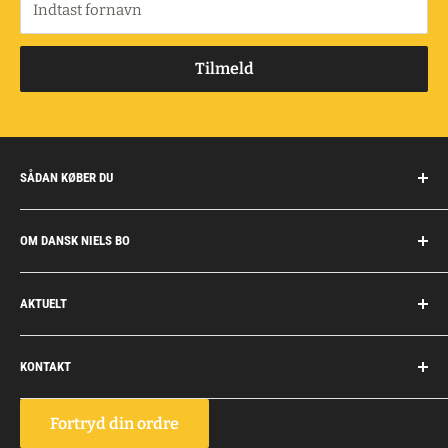
Indtast fornavn
Tilmeld
SÅDAN KØBER DU
Handelsbetingelser
OM DANSK NIELS BO
Fragt og retur
Privatkunder/erhverv
Om Dansk Niels Bo
AKTUELT
Fakturaaftale
Privatlivspolitik
Job
Personlig rådgivning
KONTAKT
Personale
Dokumentation
Dansk Niels Bo
Fortryd din ordre
Vognmagervej 10, Snoghøj