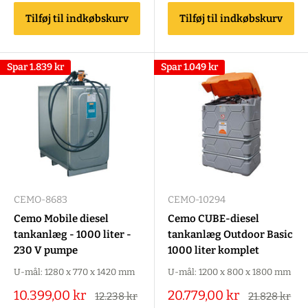
Tilføj til indkøbskurv
Tilføj til indkøbskurv
Spar
1.839 kr
Spar
1.049 kr
CEMO-8683
CEMO-10294
Cemo Mobile diesel
Cemo CUBE-diesel
tankanlæg - 1000 liter -
tankanlæg Outdoor Basic
230 V pumpe
1000 liter komplet
U-mål: 1280 x 770 x 1420 mm
U-mål: 1200 x 800 x 1800 mm
Salgspris
Salgspris
10.399,00 kr
20.779,00 kr
Alm.
Alm.
12.238 kr
21.828 kr
pris
pris