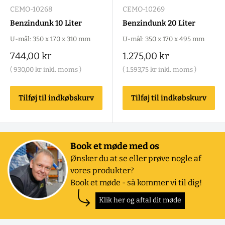
CEMO-10268
CEMO-10269
Benzindunk 10 Liter
Benzindunk 20 Liter
U-mål: 350 x 170 x 310 mm
U-mål: 350 x 170 x 495 mm
Salgspris
Salgspris
744,00 kr
1.275,00 kr
(
930,00 kr
inkl. moms )
(
1.593,75 kr
inkl. moms )
Tilføj til indkøbskurv
Tilføj til indkøbskurv
Book et møde med os
Ønsker du at se eller prøve nogle af
vores produkter?
Book et møde - så kommer vi til dig!
Klik her og aftal dit møde