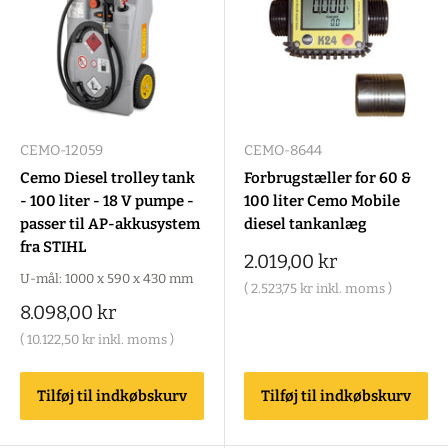
CEMO-12059
CEMO-8644
Cemo Diesel trolley tank
Forbrugstæller for 60 &
- 100 liter - 18 V pumpe -
100 liter Cemo Mobile
passer til AP-akkusystem
diesel tankanlæg
fra STIHL
Salgspris
2.019,00 kr
U-mål: 1000 x 590 x 430 mm
(
2.523,75 kr
inkl. moms )
Salgspris
8.098,00 kr
(
10.122,50 kr
inkl. moms )
Tilføj til indkøbskurv
Tilføj til indkøbskurv