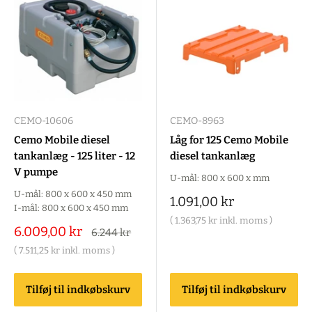
CEMO-10606
CEMO-8963
Cemo Mobile diesel
Låg for 125 Cemo Mobile
tankanlæg - 125 liter - 12
diesel tankanlæg
V pumpe
U-mål: 800 x 600 x mm
U-mål: 800 x 600 x 450 mm
Salgspris
1.091,00 kr
I-mål: 800 x 600 x 450 mm
(
1.363,75 kr
inkl. moms )
Salgspris
6.009,00 kr
Alm.
6.244 kr
pris
(
7.511,25 kr
inkl. moms )
Tilføj til indkøbskurv
Tilføj til indkøbskurv