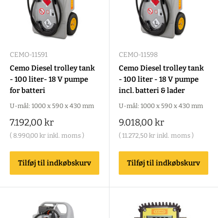
CEMO-11591
CEMO-11598
Cemo Diesel trolley tank
Cemo Diesel trolley tank
- 100 liter- 18 V pumpe
- 100 liter - 18 V pumpe
for batteri
incl. batteri & lader
U-mål: 1000 x 590 x 430 mm
U-mål: 1000 x 590 x 430 mm
Salgspris
Salgspris
7.192,00 kr
9.018,00 kr
(
8.990,00 kr
inkl. moms )
(
11.272,50 kr
inkl. moms )
Tilføj til indkøbskurv
Tilføj til indkøbskurv