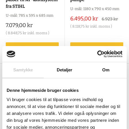
fra STIHL
U-mål: 1180 x 790 x 450 mm
U-mål: 785 x 595 x 685 mm
Salgspris
6.495,00 kr
Alm.
6.923 kr
pris
Salgspris
7.079,00 kr
(
8.118,75 kr
inkl. moms )
(
8.848,75 kr
inkl. moms )
Tilføj til indkøbskurv
Tilføj til indkøbskurv
Samtykke
Detaljer
Om
Denne hjemmeside bruger cookies
Vi bruger cookies til at tilpasse vores indhold og
annoncer, til at vise dig funktioner til sociale medier og til
at analysere vores trafik. Vi deler også oplysninger om
din brug af vores hjemmeside med vores partnere inden
CEMO-11256
CEMO-10985
for sociale medier, annonceringspartnere og