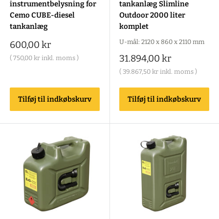
instrumentbelysning for
tankanlæg Slimline
Cemo CUBE-diesel
Outdoor 2000 liter
tankanlæg
komplet
U-mål: 2120 x 860 x 2110 mm
Salgspris
600,00 kr
Salgspris
31.894,00 kr
(
750,00 kr
inkl. moms )
(
39.867,50 kr
inkl. moms )
Tilføj til indkøbskurv
Tilføj til indkøbskurv