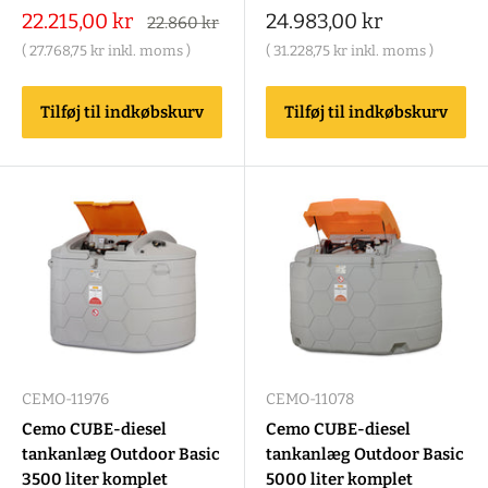
Salgspris
Salgspris
22.215,00 kr
24.983,00 kr
Alm.
22.860 kr
pris
(
27.768,75 kr
inkl. moms )
(
31.228,75 kr
inkl. moms )
Tilføj til indkøbskurv
Tilføj til indkøbskurv
CEMO-11976
CEMO-11078
Cemo CUBE-diesel
Cemo CUBE-diesel
tankanlæg Outdoor Basic
tankanlæg Outdoor Basic
3500 liter komplet
5000 liter komplet