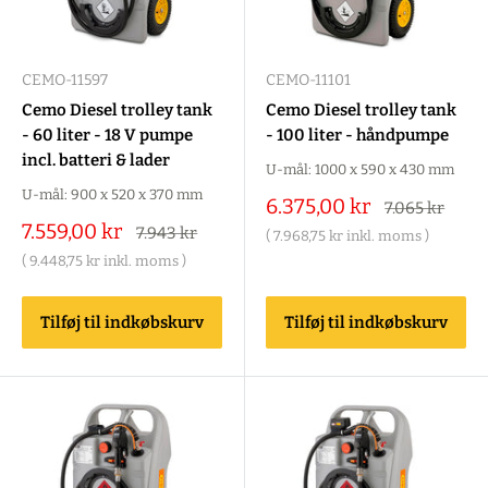
CEMO-11597
CEMO-11101
Cemo Diesel trolley tank
Cemo Diesel trolley tank
- 60 liter - 18 V pumpe
- 100 liter - håndpumpe
incl. batteri & lader
U-mål: 1000 x 590 x 430 mm
U-mål: 900 x 520 x 370 mm
Salgspris
6.375,00 kr
Alm.
7.065 kr
pris
Salgspris
7.559,00 kr
Alm.
7.943 kr
(
7.968,75 kr
inkl. moms )
pris
(
9.448,75 kr
inkl. moms )
Tilføj til indkøbskurv
Tilføj til indkøbskurv