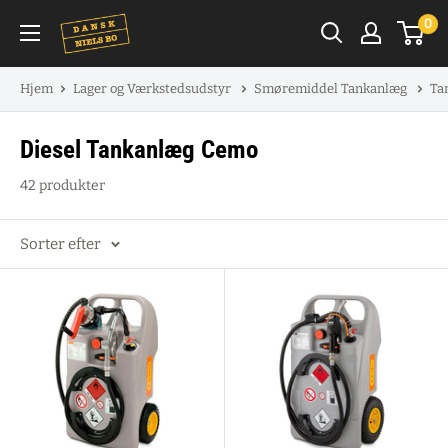
Spring
0
til
indhold
Hjem
Lager og Værkstedsudstyr
Smøremiddel Tankanlæg
Ta
Diesel Tankanlæg Cemo
42 produkter
Sorter efter