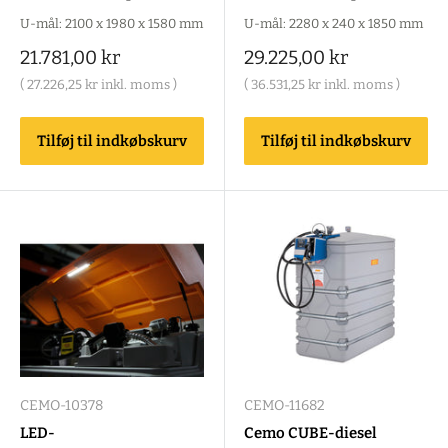
U-mål: 2100 x 1980 x 1580 mm
U-mål: 2280 x 240 x 1850 mm
Salgspris
Salgspris
21.781,00 kr
29.225,00 kr
(
27.226,25 kr
inkl. moms )
(
36.531,25 kr
inkl. moms )
Tilføj til indkøbskurv
Tilføj til indkøbskurv
CEMO-10378
CEMO-11682
LED-
Cemo CUBE-diesel