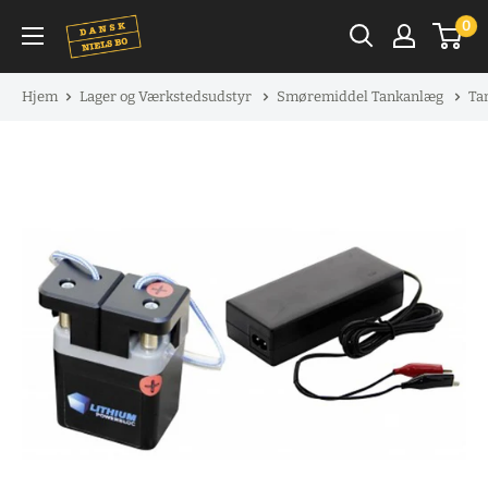
Spring
0
til
indhold
Hjem
Lager og Værkstedsudstyr
Smøremiddel Tankanlæg
Ta