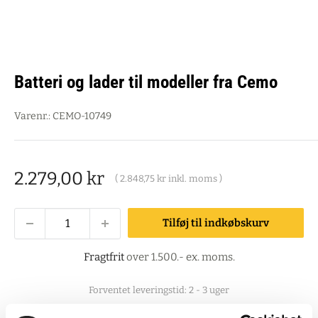
Batteri og lader til modeller fra Cemo
Varenr.:
CEMO-10749
Salgspris
2.279,00 kr
(
2.848,75 kr
inkl. moms )
Tilføj til indkøbskurv
Fragtfrit
over 1.500.- ex. moms.
Forventet leveringstid: 2 - 3 uger