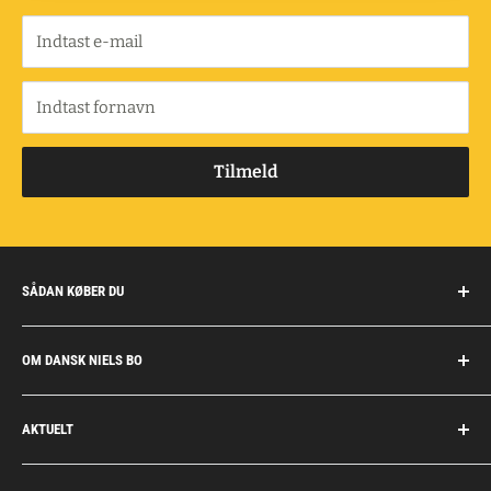
Indtast e-mail
Indtast fornavn
Tilmeld
SÅDAN KØBER DU
Handelsbetingelser
OM DANSK NIELS BO
Fragt og retur
Privatkunder/erhverv
Om Dansk Niels Bo
AKTUELT
Fakturaaftale
Privatlivspolitik
Job
Personlig rådgivning