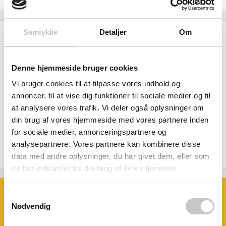
Samtykke
Detaljer
Om
Beskrivelse
LiFePO4 Lithium batterier 13,2V 33 Ah.
Denne hjemmeside bruger cookies
Vi bruger cookies til at tilpasse vores indhold og
og lader til modeller uden batteri.
annoncer, til at vise dig funktioner til sociale medier og til
at analysere vores trafik. Vi deler også oplysninger om
Tilstrækkelig til en gennemstrømningshastighed på ca.
din brug af vores hjemmeside med vores partnere inden
300 - 389 liter
for sociale medier, annonceringspartnere og
uden tomgang, afhængigt af pumpen, opladningstid ca. 66
analysepartnere. Vores partnere kan kombinere disse
min.
data med andre oplysninger, du har givet dem, eller som
de har indsamlet fra din brug af deres tjenester.
Book et møde med os
Samtykkevalg
Ønsker du at se eller prøve nogle af
Nødvendig
vores produkter?