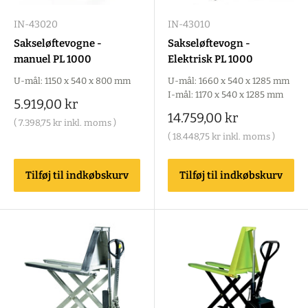
IN-43020
IN-43010
Sakseløftevogne -
Sakseløftevogn -
manuel PL 1000
Elektrisk PL 1000
U-mål: 1150 x 540 x 800 mm
U-mål: 1660 x 540 x 1285 mm
I-mål: 1170 x 540 x 1285 mm
Salgspris
5.919,00 kr
Salgspris
14.759,00 kr
(
7.398,75 kr
inkl. moms )
(
18.448,75 kr
inkl. moms )
Tilføj til indkøbskurv
Tilføj til indkøbskurv