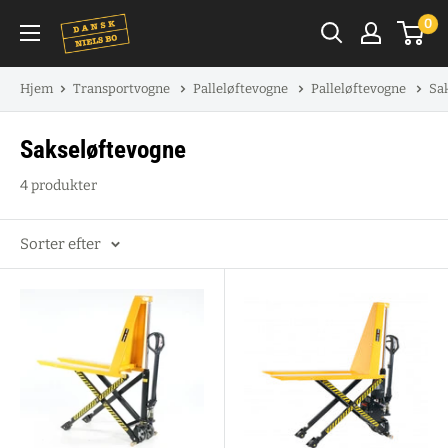
Spring
0
til
indhold
Hjem
Transportvogne
Palleløftevogne
Palleløftevogne
Sa
Sakseløftevogne
4 produkter
Sorter efter