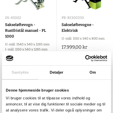
IN-43002
PR-B1300330
Sakseløftevogn -
Sakseløftevogne -
Rustfristål manuel - PL
Elektrisk
1000
U-mål: 1150 x 540 x 800 mm
U-mål: 1540 x 540 x 1285 mm
Salgspris
17.999,00 kr
I-mål: 1150 x 540 x 1285 mm
(
22.498,75 kr
inkl. moms )
Salgspris
23.629,00 kr
(
29.536,25 kr
inkl. moms )
Samtykke
Detaljer
Om
Tilføj til indkøbskurv
Tilføj til indkøbskurv
Denne hjemmeside bruger cookies
Vi bruger cookies til at tilpasse vores indhold og
Skån din ryg med sakseløftevogn
annoncer, til at vise dig funktioner til sociale medier og til
at analysere vores trafik. Vi deler også oplysninger om
Sakseløftevogne er det perfekte redskab til lageret. Perfekt