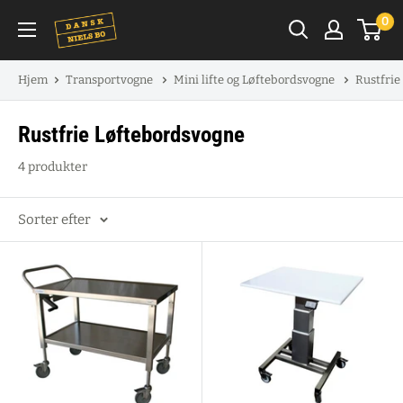
Spring
0
til
indhold
Hjem
Transportvogne
Mini lifte og Løftebordsvogne
Rustfrie
Rustfrie Løftebordsvogne
4 produkter
Sorter efter