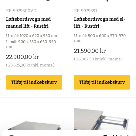
EF-9979300VD
EF-9979391
Løftebordsvogn med
Løftebordsvogn med el-
manuel lift - Rustfri
lift - Rustfri
U-mål: 1020 x 620 x 950 mm
U-mål: 800 x 600 x 570-970
mm
I-mål: 900 x 550 x 650-950
mm
Salgspris
21.590,00 kr
Salgspris
22.900,00 kr
(
26.987,50 kr
inkl. moms )
(
28.625,00 kr
inkl. moms )
Tilføj til indkøbskurv
Tilføj til indkøbskurv