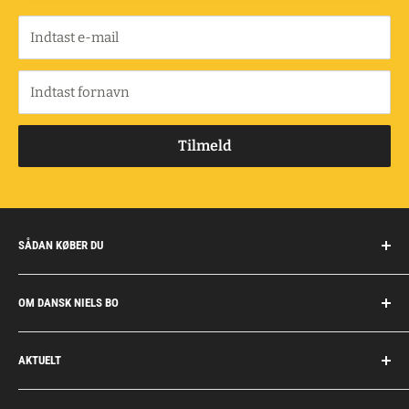
Indtast e-mail
Indtast fornavn
Tilmeld
SÅDAN KØBER DU
Handelsbetingelser
OM DANSK NIELS BO
Fragt og retur
Privatkunder/erhverv
Om Dansk Niels Bo
AKTUELT
Fakturaaftale
Privatlivspolitik
Job
Personlig rådgivning