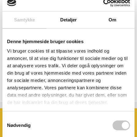
Samtykke
Detaljer
Om
EF-9979392b
EF-9979390g
Rustfritopplade til model
Ramme for Gastrobakke
Denne hjemmeside bruger cookies
Limbo
GN 1/1 til model Limbo
Vi bruger cookies til at tilpasse vores indhold og
U-mål: 800 x 650 x mm
Salgspris
1.100,00 kr
annoncer, til at vise dig funktioner til sociale medier og til
Salgspris
1.980,00 kr
(
1.375,00 kr
inkl. moms )
at analysere vores trafik. Vi deler også oplysninger om
(
2.475,00 kr
inkl. moms )
din brug af vores hjemmeside med vores partnere inden
for sociale medier, annonceringspartnere og
Tilføj til indkøbskurv
Tilføj til indkøbskurv
analysepartnere. Vores partnere kan kombinere disse
data med andre oplysninger, du har givet dem, eller som
de har indsamlet fra din brug af deres tjenester.
Book et møde med os
Samtykkevalg
Ønsker du at se eller prøve nogle af
Nødvendig
vores produkter?