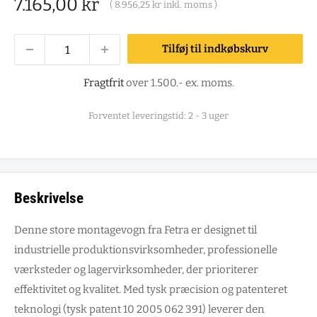
Salgspris
7.165,00 kr
(
8.956,25 kr
inkl. moms )
Tilføj til indkøbskurv
Fragtfrit
over 1.500.- ex. moms.
Forventet leveringstid: 2 - 3 uger
Beskrivelse
Denne store montagevogn fra Fetra er designet til
industrielle produktionsvirksomheder, professionelle
værksteder og lagervirksomheder, der prioriterer
effektivitet og kvalitet. Med tysk præcision og patenteret
teknologi (tysk patent 10 2005 062 391) leverer den