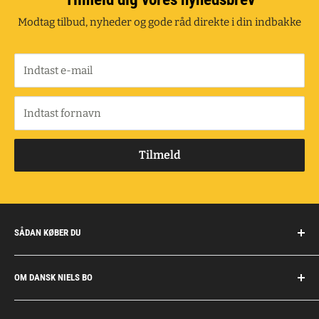
Modtag tilbud, nyheder og gode råd direkte i din indbakke
Indtast e-mail
Indtast fornavn
Tilmeld
SÅDAN KØBER DU
Handelsbetingelser
OM DANSK NIELS BO
Fragt og retur
Privatkunder/erhverv
Om Dansk Niels Bo