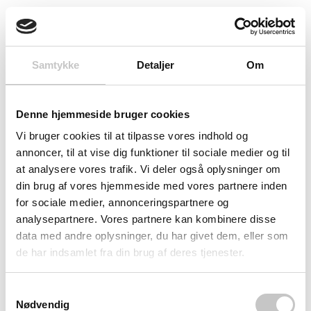
mekaniker i værkstedet eller lagermedarbejder ved
pakning.
Samtykke
Detaljer
Om
Mobilitet og holdbarhed
Fire drejelige 125mm hjul med støjsvage TPE-dæk og rillede
Denne hjemmeside bruger cookies
kuglelejer sikrer smidig transport selv ved fuld last. To
Vi bruger cookies til at tilpasse vores indhold og
bremser garanterer sikker positionering under arbejde.
annoncer, til at vise dig funktioner til sociale medier og til
Den svejsede stålrør-konstruktion med pulverlakeret blå
at analysere vores trafik. Vi deler også oplysninger om
din brug af vores hjemmeside med vores partnere inden
finish (RAL 5007) modstår korrosion og sikrer lang levetid
for sociale medier, annonceringspartnere og
i krævende industrielle miljøer. Med bundplademål på
analysepartnere. Vores partnere kan kombinere disse
1280 x 658 mm og den patenterede teknologi
data med andre oplysninger, du har givet dem, eller som
repræsenterer denne montagevogn tysk ingeniørkunst
de har indsamlet fra din brug af deres tjenester.
med fokus på brugervenlighed og arbejdseffektivitet.
Samtykkevalg
Nødvendig