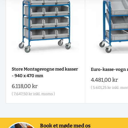
Store Montagevogne med kasser
Euro-kasse-vogn 
- 940 x 470 mm
Salgspris
4.481,00 kr
Salgspris
6.118,00 kr
(
5.601,25 kr
inkl. mom
(
7.647,50 kr
inkl. moms )
Book et møde med os