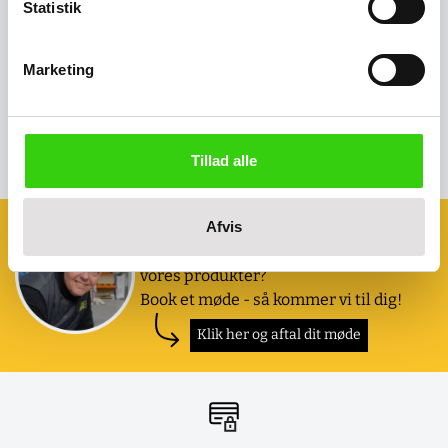
Statistik
Tillæg for 4 drejehjul
Marketing
Salgspris
137,00 kr
(
171,25 kr
inkl. moms )
Tillad alle
Book et møde med os
Afvis
Ønsker du at se eller prøve nogle af
vores produkter?
Book et møde - så kommer vi til dig!
Klik her og aftal dit møde