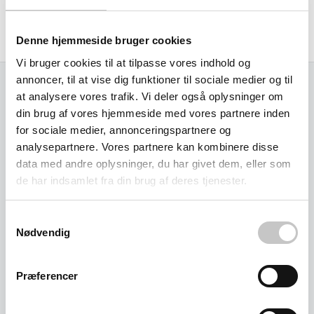
Egenvægt 27 kg
Produceret i Tyskland af Fetra
Denne hjemmeside bruger cookies
Vi bruger cookies til at tilpasse vores indhold og
annoncer, til at vise dig funktioner til sociale medier og til
at analysere vores trafik. Vi deler også oplysninger om
Relaterede varer
din brug af vores hjemmeside med vores partnere inden
for sociale medier, annonceringspartnere og
analysepartnere. Vores partnere kan kombinere disse
data med andre oplysninger, du har givet dem, eller som
de har indsamlet fra din brug af deres tjenester.
Samtykkevalg
Nødvendig
Præferencer