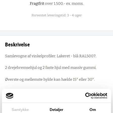
Fragtfrit
over 1.500.- ex. moms.
Forventet leveringstid: 3 - 4 uger
Beskrivelse
Samlevogne af vinkelprofiler. Lakeret - blå RAL5007.
2 drejebremsehjul og 2 faste hjul med massiv gummi.
Øverste og mellemste hylde kan hælde 15° eller 30°.
Bæreevne for øverste og mellemste hylde: 50 kg
Hjul størrelse: 125 mm
Samtykke
Detaljer
Om