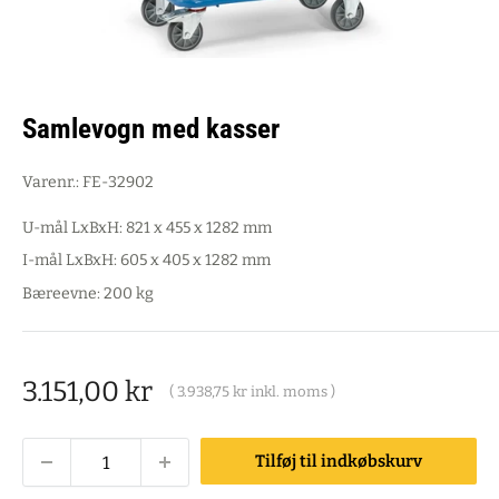
Samlevogn med kasser
Varenr.:
FE-32902
U-mål LxBxH: 821 x 455 x 1282 mm
I-mål LxBxH: 605 x 405 x 1282 mm
Bæreevne: 200 kg
Salgspris
3.151,00 kr
(
3.938,75 kr
inkl. moms )
Tilføj til indkøbskurv