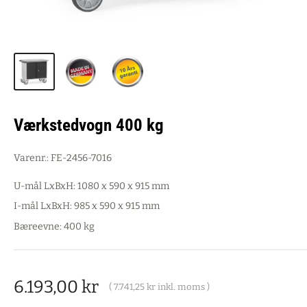
Værkstedvogn 400 kg
Varenr.:
FE-2456-7016
U-mål LxBxH: 1080 x 590 x 915 mm
I-mål LxBxH: 985 x 590 x 915 mm
Bæreevne: 400 kg
Salgspris
6.193,00 kr
(
7.741,25 kr
inkl. moms )