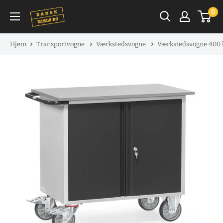
Spring
0
til
indhold
Hjem
Transportvogne
Værkstedsvogne
Værkstedsvogne 400