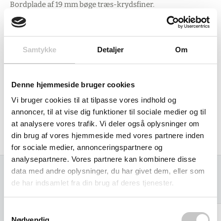
Bordplade af 19 mm bøge træs-krydsfiner.
160 mm hjul - 2 drejebremsehjul og 2 faste hjul.
Afsmitningsfrie hjul med TPE belægning
(termoplastik elastomer).
Samtykke
Detaljer
Om
Hjul med rullelejer.
Arbejdshøjde: 915 mm
Denne hjemmeside bruger cookies
Totallængde: 1080 mm
Vi bruger cookies til at tilpasse vores indhold og
Totalbrede: 590 mm
annoncer, til at vise dig funktioner til sociale medier og til
at analysere vores trafik. Vi deler også oplysninger om
Egenvægt 48 kg
din brug af vores hjemmeside med vores partnere inden
Produceret i Tyskland af Fetra
for sociale medier, annonceringspartnere og
analysepartnere. Vores partnere kan kombinere disse
data med andre oplysninger, du har givet dem, eller som
de har indsamlet fra din brug af deres tjenester.
Relaterede varer
Samtykkevalg
Nødvendig