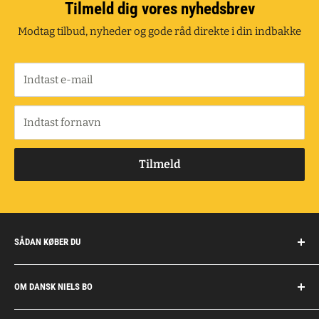
Tilmeld dig vores nyhedsbrev
Modtag tilbud, nyheder og gode råd direkte i din indbakke
Indtast e-mail
Indtast fornavn
Tilmeld
SÅDAN KØBER DU
Handelsbetingelser
OM DANSK NIELS BO
Fragt og retur
Privatkunder/erhverv
Om Dansk Niels Bo