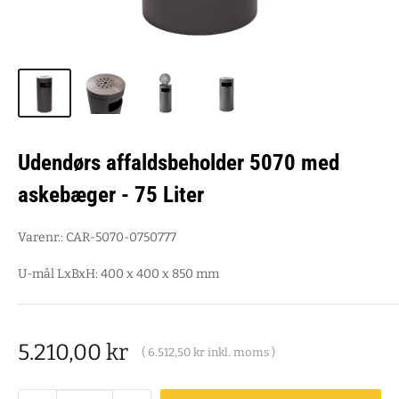
Udendørs affaldsbeholder 5070 med
askebæger - 75 Liter
Varenr.:
CAR-5070-0750777
U-mål LxBxH: 400 x 400 x 850 mm
Salgspris
5.210,00 kr
(
6.512,50 kr
inkl. moms )