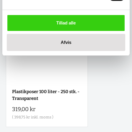
Tillad alle
Afvis
Plastikposer 100 liter - 250 stk. -
Transparent
Salgspris
319,00 kr
(
398,75 kr
inkl. moms )