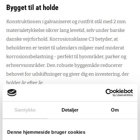
Bygget til at holde
Konstruktionen i galvaniseret og rustfrit stål med 2 mm
materialetykkelse sikrer lang levetid, selv under barske
danske vejrforhold. Korrosionsklasse C3 betyder, at
beholderen er testet til udendørs miljøer med moderat
korrosionsbelastning - perfekt til byområder, parker og
erhvervsområder. Den robuste byggemåde reducerer
behovet for udskiftninger og giver dig en investering, der
holder år efter år.
Gennemtænkt funktionalitet
Samtykke
Detaljer
Om
Det cylinderformede design med enkeltsidet indkast og
låsemekanisme med nøgle forhindrer hærværk og
Denne hjemmeside bruger cookies
uautoriseret adgang - en væsentlig fordel for kommuner,