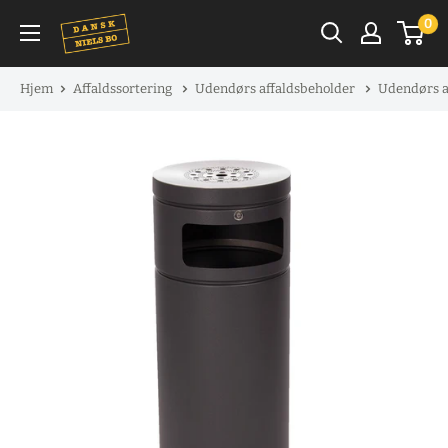
Spring
0
til
indhold
Hjem
Affaldssortering
Udendørs affaldsbeholder
Udendørs a