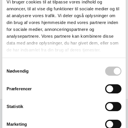
Vi bruger cookies til at tilpasse vores indhold og
ejendomsadministratorer og virksomheder. Tømning fra
annoncer, til at vise dig funktioner til sociale medier og til
toppen letter vedligeholdelsen betydeligt, mens den
at analysere vores trafik. Vi deler også oplysninger om
integrerede poseholder sikrer nem håndtering af
din brug af vores hjemmeside med vores partnere inden
affaldsposer. Beholderen er forberedt til fastgørelse i
for sociale medier, annonceringspartnere og
underlaget for optimal stabilitet og modstand mod
analysepartnere. Vores partnere kan kombinere disse
data med andre oplysninger, du har givet dem, eller som
væltning.
de har indsamlet fra din brug af deres tjenester.
Den antracitgrå farve falder naturligt ind i forskellige
omgivelser - fra offentlige parker og byrum til private
Samtykkevalg
Nødvendig
terrasser og erhvervsområder. Med sine kompakte
dimensioner på 400 mm i diameter og 850 mm i højde får
Præferencer
du 75 liters kapacitet uden at dominere det visuelle udtryk.
Statistik
Relaterede varer
Marketing