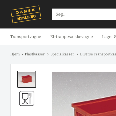
Spring
til
indhold
Transportvogne
El-trappesækkevogne
Lager 
Hjem
Plastkasser
Specialkasser
Diverse Transportka