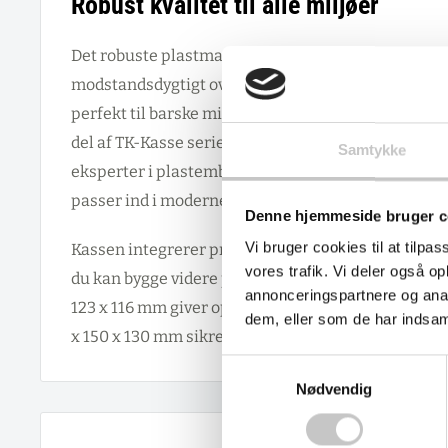
Robust kvalitet til alle miljøer
Det robuste plastmateriale tåler temperaturer fra -
modstandsdygtigt over for kemikalier, fugt og slag
perfekt til barske miljøer - fra kølehuse til varme
del af TK-Kasse serien fra GRUBER SYSTEME får du k
Samtykke
eksperter i plastemballage, og samtidig en genanv
passer ind i moderne bæredygtighedstænkning.
Denne hjemmeside bruger c
Vi bruger cookies til at tilpas
Kassen integrerer problemfrit i eksisterende reole
vores trafik. Vi deler også 
du kan bygge videre på dit nuværende system. De i
annonceringspartnere og anal
123 x 116 mm giver optimal plads til organisering,
dem, eller som de har indsaml
x 150 x 130 mm sikrer stabil stabling og nem håndt
Samtykkevalg
Nødvendig