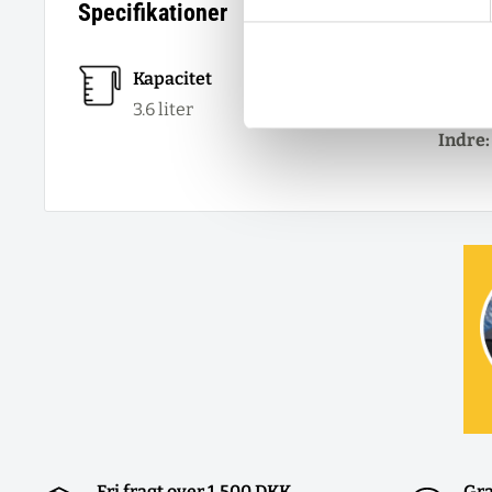
Specifikationer
Kapacitet
Størrel
3.6
liter
Ydre:
Indre:
Fri fragt over 1.500 DKK
Gra