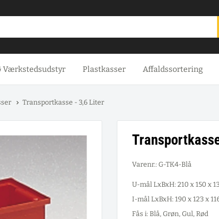
& Værkstedsudstyr
Plastkasser
Affaldssortering
sser
Transportkasse - 3,6 Liter
Transportkasse 
Varenr.:
G-TK4-Blå
U-mål LxBxH: 210 x 150 x 
I-mål LxBxH: 190 x 123 x 1
Fås i: Blå, Grøn, Gul, Rød