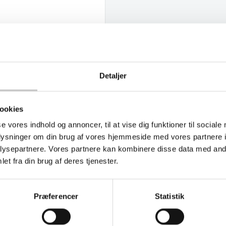
20°C til +60°C og er
. Dette gør kassen
 produktionshaller. Som
valitet udviklet af
Detaljer
endelig løsning der
ookies
se vores indhold og annoncer, til at vise dig funktioner til sociale
r og transportvogne, så
oplysninger om din brug af vores hjemmeside med vores partnere i
ndvendige mål på 190 x
ysepartnere. Vores partnere kan kombinere disse data med andr
 mens de ydre mål på 210
et fra din brug af deres tjenester.
ering.
Præferencer
Statistik