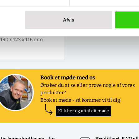
Afvis
se (L x b x h):
210 x 150 x 130 mm
190 x 123 x 116 mm
Book et møde med os
Ønsker du at se eller prøve nogle af vores
produkter?
Book et møde - så kommer vi til dig!
Klik her og aftal dit møde
tis konsulentbesøg - for
Kreditkort, EAN el