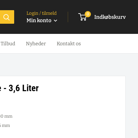
Login / tilmeld
0
Indkøbskurv
Min konto
Tilbud
Nyheder
Kontakt os
- 3,6 Liter
130 mm
16 mm