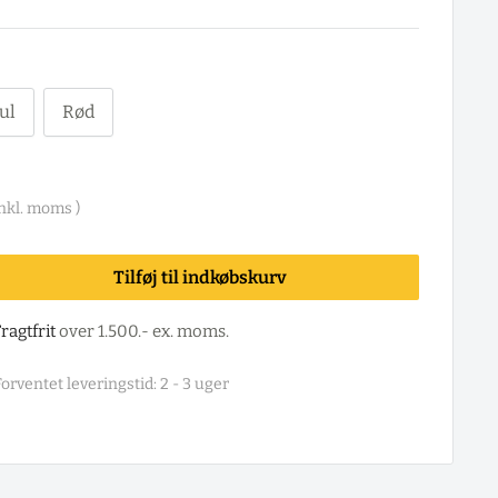
ul
Rød
nkl. moms )
Tilføj til indkøbskurv
ragtfrit
over 1.500.- ex. moms.
orventet leveringstid: 2 - 3 uger