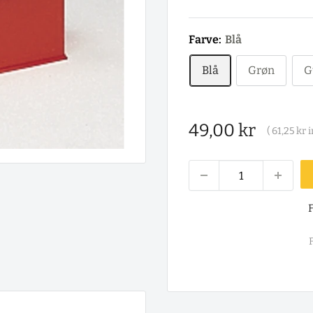
Farve:
Blå
Blå
Grøn
G
Salgspris
49,00 kr
(
61,25 kr
i
F
F