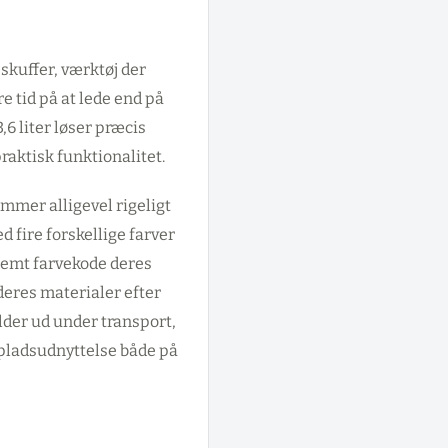
skuffer, værktøj der
e tid på at lede end på
6 liter løser præcis
aktisk funktionalitet.
mer alligevel rigeligt
d fire forskellige farver
 nemt farvekode deres
eres materialer efter
falder ud under transport,
pladsudnyttelse både på