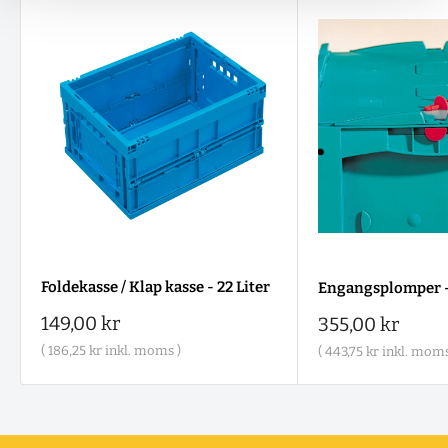
Foldekasse / Klap kasse - 22 Liter
Engangsplomper -
Salgspris
149,00 kr
Salgspris
355,00 kr
(
186,25 kr
inkl. moms )
(
443,75 kr
inkl. moms