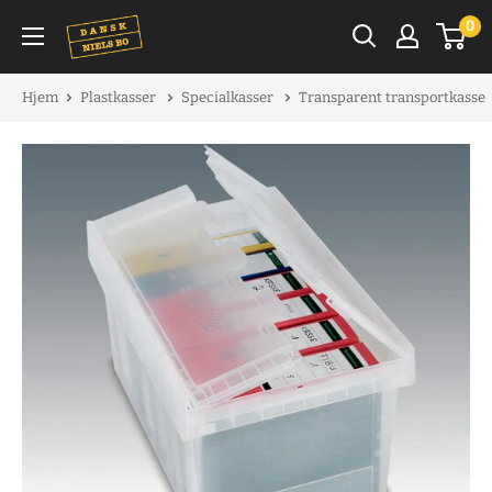
Spring
0
til
indhold
Hjem
Plastkasser
Specialkasser
Transparent transportkasse