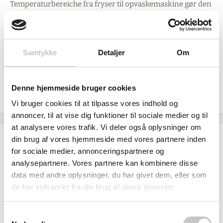
Temperaturbereiche fra fryser til opvaskemaskine gør den
anvendelig i selv de mest krævende miljøer. Bito har siden
1845 specialiseret sig i innovative lager- og
logistikløsninger og tilbyder rådgivning og support til at
Samtykke
Detaljer
Om
optimere jeres transportprocesser.
Indvendige mål: 320 x 224 x 190 mm | Udvendige mål: 400
Denne hjemmeside bruger cookies
x 300 x 240 mm | Serie MBD
Vi bruger cookies til at tilpasse vores indhold og
annoncer, til at vise dig funktioner til sociale medier og til
at analysere vores trafik. Vi deler også oplysninger om
din brug af vores hjemmeside med vores partnere inden
Specifikationer
for sociale medier, annonceringspartnere og
analysepartnere. Vores partnere kan kombinere disse
Kapacitet
data med andre oplysninger, du har givet dem, eller som
18
liter
de har indsamlet fra din brug af deres tjenester.
Temperatur
Samtykkevalg
Min: -20 grader