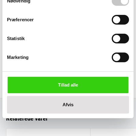
Nødvendig
Max:
90
grader
Præferencer
Godkendt til fødevarer
Statistik
Størrelse (L x b x h):
Ydre:
400 x 300 x 240 mm
Marketing
Indre:
320 x 224 x 190 mm
Materiale
Polypropylen
Tillad alle
Afvis
Relaterede varer