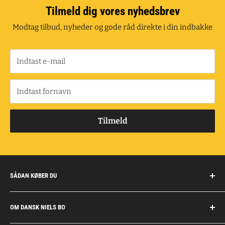
Tilmeld dig vores nyhedsbrev
Modtag tilbud, nyheder og gode råd direkte i din indbakke
Indtast e-mail
Indtast fornavn
Tilmeld
SÅDAN KØBER DU
Handelsbetingelser
OM DANSK NIELS BO
Fragt og retur