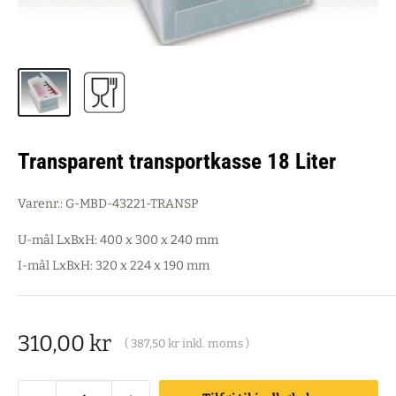
Transparent transportkasse 18 Liter
Varenr.:
G-MBD-43221-TRANSP
U-mål LxBxH: 400 x 300 x 240 mm
I-mål LxBxH: 320 x 224 x 190 mm
Salgspris
310,00 kr
(
387,50 kr
inkl. moms )