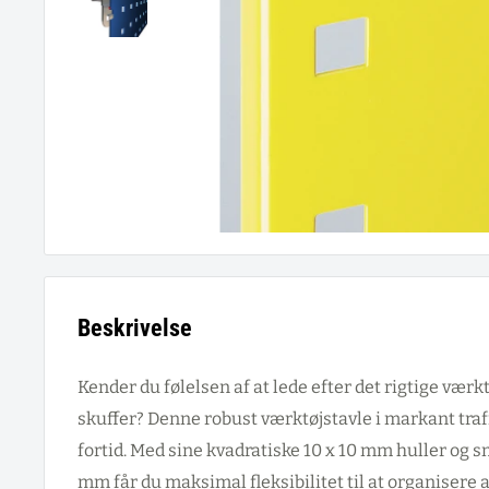
Beskrivelse
Kender du følelsen af at lede efter det rigtige værktø
skuffer? Denne robust værktøjstavle i markant trafi
fortid. Med sine kvadratiske 10 x 10 mm huller og 
mm får du maksimal fleksibilitet til at organisere a