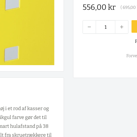
Salgspris
556,00 kr
(
695,00 
F
Forve
j i et rod af kasser og
kgul farve gør det til
smart hulafstand på 38
lt fra skruetrækkere til