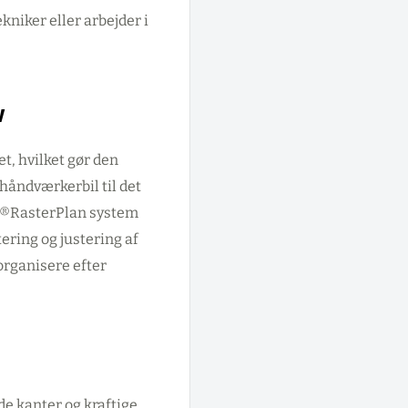
kniker eller arbejder i
v
t, hvilket gør den
håndværkerbil til det
e ®RasterPlan system
ring og justering af
organisere efter
e kanter og kraftige