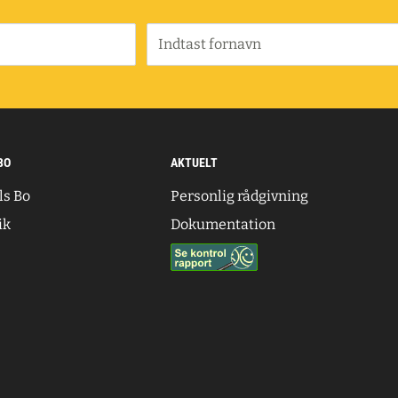
Indtast fornavn
BO
AKTUELT
ls Bo
Personlig rådgivning
ik
Dokumentation