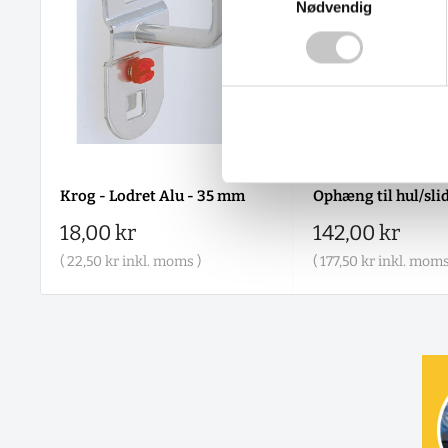
Nødvendig
Krog - Lodret Alu - 35 mm
Ophæng til hul/sli
Salgspris
Salgspris
18,00 kr
142,00 kr
(
22,50 kr
inkl. moms )
(
177,50 kr
inkl. moms