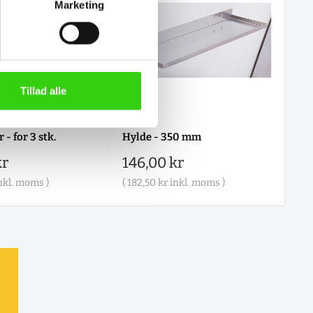
Marketing
Tillad alle
 - for 3 stk.
Hylde - 350 mm
Fa
is
Salgspris
Sa
kr
146,00 kr
17
nkl. moms )
(
182,50 kr
inkl. moms )
(
21