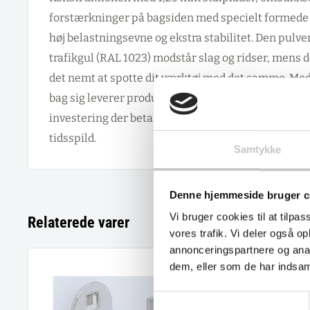
forstærkninger på bagsiden med specielt formede
høj belastningsevne og ekstra stabilitet. Den pulve
trafikgul (RAL 1023) modstår slag og ridser, mens 
det nemt at spotte dit værktøj med det samme. Med
bag sig leverer producenten kvalitet, der holder dag
investering der betaler sig tilbage gennem øget eff
tidsspild.
Samtykke
Denne hjemmeside bruger c
Vi bruger cookies til at tilpas
Relaterede varer
vores trafik. Vi deler også 
annonceringspartnere og anal
dem, eller som de har indsaml
Samtykkevalg