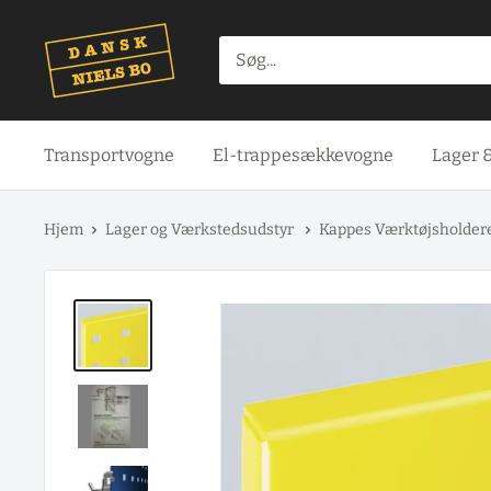
Spring
til
indhold
Transportvogne
El-trappesækkevogne
Lager 
Hjem
Lager og Værkstedsudstyr
Kappes Værktøjsholdere