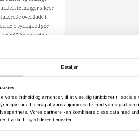
 understøtninger sikrer
rlakerede overflade i
den høje synlighed gør
 over 40 års erfaring
 efter dag - en
ektivitet og mindre
Detaljer
ookies
se vores indhold og annoncer, til at vise dig funktioner til sociale
oplysninger om din brug af vores hjemmeside med vores partnere i
ysepartnere. Vores partnere kan kombinere disse data med andr
et fra din brug af deres tjenester.