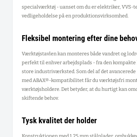
specialværktøj - uanset om du er elektriker, VVS-te
vedligeholdelse på en produktionsvirksomhed.
Fleksibel montering efter dine beho
Værktøjstavlen kan monteres både vandret og lodre
perfekt til enhver arbejdsplads - fra den kompakte 
store industriværksted. Som del af det avancered
med ABAX®-kompatibilitet får du værktøjsfri monte
værktøjsholdere. Det betyder, at du hurtigt kan om
skiftende behov.
Tysk kvalitet der holder
Konstruktionen med 1,25 mm stålplader, ombukked