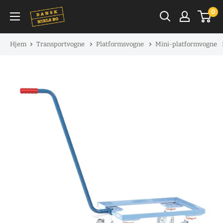
Spring
0
til
indhold
Hjem
Transportvogne
Platformsvogne
Mini-platformvogne