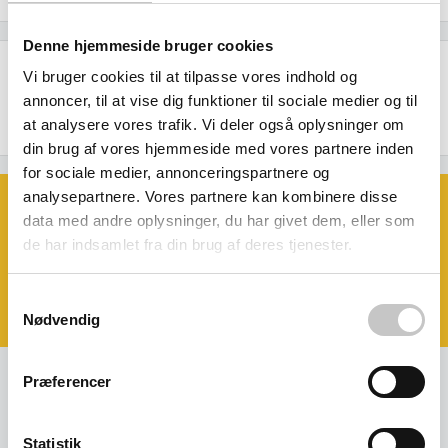
Denne hjemmeside bruger cookies
Beskrivelse
Vi bruger cookies til at tilpasse vores indhold og
annoncer, til at vise dig funktioner til sociale medier og til
Trækstang til 13580/13581.
at analysere vores trafik. Vi deler også oplysninger om
din brug af vores hjemmeside med vores partnere inden
for sociale medier, annonceringspartnere og
analysepartnere. Vores partnere kan kombinere disse
Book et møde med os
data med andre oplysninger, du har givet dem, eller som
Ønsker du at se eller prøve nogle af
de har indsamlet fra din brug af deres tjenester.
vores produkter?
Book et møde - så kommer vi til dig!
Samtykkevalg
Klik her og aftal dit møde
Nødvendig
Præferencer
Kreditkort, EAN eller fakturaaftale
Statistik