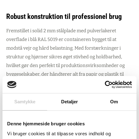
Robust konstruktion til professionel brug
Fremstillet i solid 2 mm stålplade med pulverlakeret
overflade i blå RAL 5019 er containeren bygget til at
modstå vejr og hård belastning. Med forstærkninger i
struktur og hjørner sikres øget stivhed og holdbarhed,
hvilket gør den perfekt til produktionsvirksomheder og
byggeselskaber, der håndterer alt fra papir og plastik til
grus, cement og metal.
Den automatiske vippefunktion forhindrer glidning af
Samtykke
Detaljer
Om
gafler under tømning, mens de forstærkede gaffelkanaler
sikrer problemfri gaffeltruckkompatibilitet. Med en
bæreevne på 2000 kg og egenvægt på kun 430 kg leverer
Denne hjemmeside bruger cookies
containeren maksimal kapacitet uden at belaste dit udstyr
Vi bruger cookies til at tilpasse vores indhold og