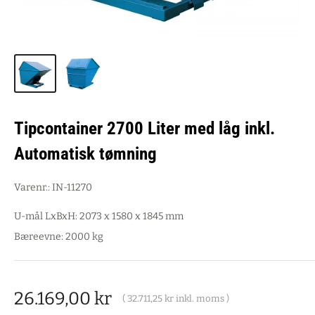
Tipcontainer 2700 Liter med låg inkl.
Automatisk tømning
Varenr.:
IN-11270
U-mål LxBxH: 2073 x 1580 x 1845 mm
Bæreevne: 2000 kg
Salgspris
26.169,00 kr
(
32.711,25 kr
inkl. moms )