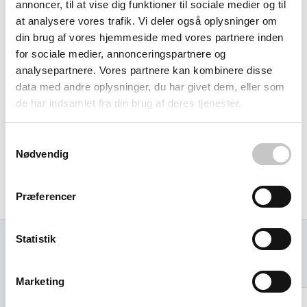
unødvendigt.
annoncer, til at vise dig funktioner til sociale medier og til
at analysere vores trafik. Vi deler også oplysninger om
din brug af vores hjemmeside med vores partnere inden
Fleksibilitet når du har brug for det
for sociale medier, annonceringspartnere og
analysepartnere. Vores partnere kan kombinere disse
Ud over automatisk betjening kan containeren også
data med andre oplysninger, du har givet dem, eller som
håndteres manuelt via håndtag bagpå - perfekt til
de har indsamlet fra din brug af deres tjenester.
handelskæder og logistikcentre, hvor fleksibilitet i
affaldssortering er afgørende. Som CE-mærket udstyr
Samtykkevalg
Nødvendig
opfylder den alle europæiske sikkerheds- og kvalitetskrav,
hvilket sikrer reduceret vedligeholdelsesbehov og lang
levetid.
Præferencer
Statistik
Relaterede varer
Marketing