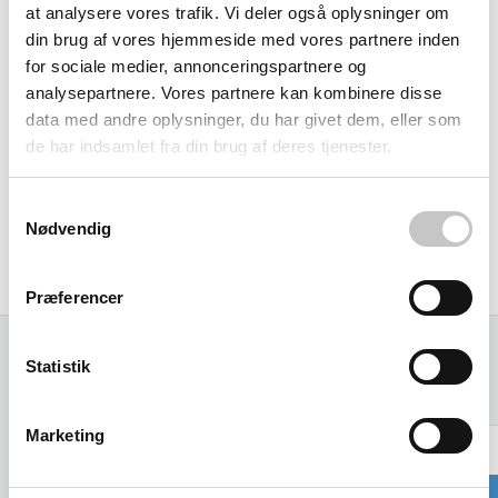
at analysere vores trafik. Vi deler også oplysninger om
Gaffelommerne gør det nemt at flytte containeren med
din brug af vores hjemmeside med vores partnere inden
for sociale medier, annonceringspartnere og
gaffeltruck, selv når den er fyldt op til sin bæreevne på
analysepartnere. Vores partnere kan kombinere disse
2000 kg. Det høje låg holder affaldet på plads og begrænser
data med andre oplysninger, du har givet dem, eller som
lugtgener, så arbejdsområdet forbliver ryddeligt.
de har indsamlet fra din brug af deres tjenester.
Med sine udvendige mål på 1330 x 1845 x 2073 mm og en
Samtykkevalg
egenvægt på kun 350 kg får du maksimal kapacitet uden at
Nødvendig
spilde værdifuld plads. En investering der gør
affaldssortering til en gnidningsløs del af arbejdsdagen.
Præferencer
Statistik
Relaterede varer
Marketing