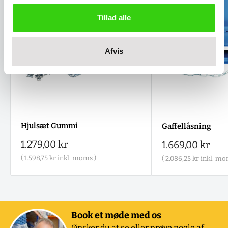
Tillad alle
Afvis
Hjulsæt Gummi
Gaffellåsning
Salgspris
1.279,00 kr
Salgspris
1.669,00 kr
(
1.598,75 kr
inkl. moms )
(
2.086,25 kr
inkl. mo
Book et møde med os
Ønsker du at se eller prøve nogle af