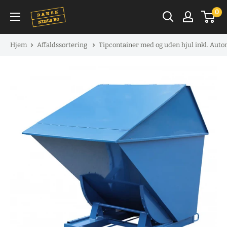
Spring
0
til
indhold
Hjem
Affaldssortering
Tipcontainer med og uden hjul inkl. Aut