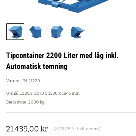
Tipcontainer 2200 Liter med låg inkl.
Automatisk tømning
Varenr.:
IN-11220
U-mål LxBxH: 2073 x 1330 x 1845 mm
Bæreevne: 2000 kg
Salgspris
21.439,00 kr
(
26.798,75 kr
inkl. moms )