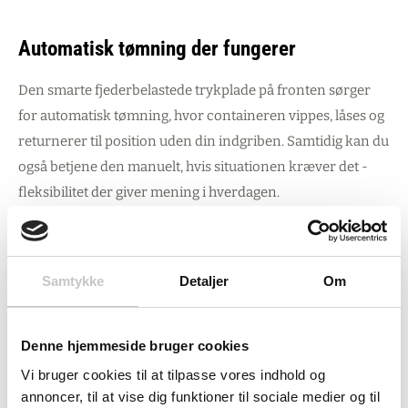
Automatisk tømning der fungerer
Den smarte fjederbelastede trykplade på fronten sørger
for automatisk tømning, hvor containeren vippes, låses og
returnerer til position uden din indgriben. Samtidig kan du
også betjene den manuelt, hvis situationen kræver det -
fleksibilitet der giver mening i hverdagen.
Robust konstruktion til alle miljøer
Samtykke
Detaljer
Om
Bygget i 2 mm stålplade med pulverlakeret overflade i blå
RAL 5019, så den tåler både indendørs og udendørs brug.
Konstruktionen klarer alt fra papir og plastik til tunge
Denne hjemmeside bruger cookies
materialer som cement, grus og træ - perfekt til
Vi bruger cookies til at tilpasse vores indhold og
annoncer, til at vise dig funktioner til sociale medier og til
produktionshaller, lagermiljøer og byggeprojekter.