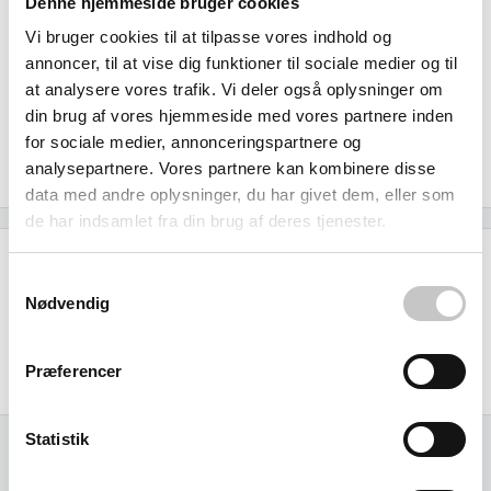
Denne hjemmeside bruger cookies
giver dig mulighed for at starte med ét felt og gradvist
Vi bruger cookies til at tilpasse vores indhold og
opbygge dit optimale lagersystem, efterhånden som
annoncer, til at vise dig funktioner til sociale medier og til
behovet vokser. Med Bitos 175 års erfaring siden 1845 som
at analysere vores trafik. Vi deler også oplysninger om
en af Europas førende leverandører af professionelle
din brug af vores hjemmeside med vores partnere inden
lagerløsninger, investerer du i kvalitet der holder i mange
for sociale medier, annonceringspartnere og
analysepartnere. Vores partnere kan kombinere disse
år fremover.
data med andre oplysninger, du har givet dem, eller som
de har indsamlet fra din brug af deres tjenester.
Specifikationer
Samtykkevalg
Nødvendig
Størrelse (L x b x h):
Ydre:
1058 x 424 x 1850 mm
Præferencer
Statistik
Relaterede varer