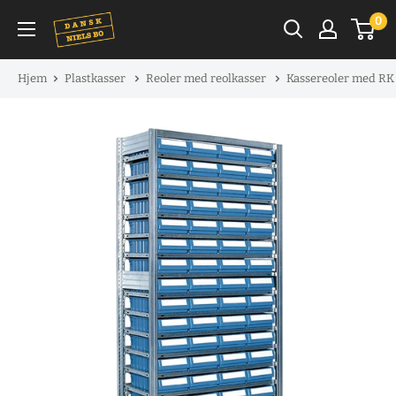
Spring
0
til
indhold
Hjem
Plastkasser
Reoler med reolkasser
Kassereoler med RK