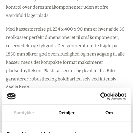
kontrol over deres småkomponenter uden at ofre
værdifuld lagerplads.
Med kassestørrelse på 234 x 400 x 90 mm er hver af de 56
reolkasser perfekt dimensioneret til småkomponenter,
reservedele og stykgods. Den gennemtænkte højde på
1850 mm sikrer god overskuelighed og nem adgang til alle
kasser, mens det kompakte format maksimerer
pladsudnyttelsen. Plastikasserne i høj kvalitet fra Bito
garanterer robusthed og holdbarhed selv ved intensiv
daglig brug.
Fleksibel udvidelse af dit lagersystem
Samtykke
Detaljer
Om
Som tilbygningsfelt kan systemet både fungere
selvstændigt eller udvide eksisterende reolsystemer. Dette