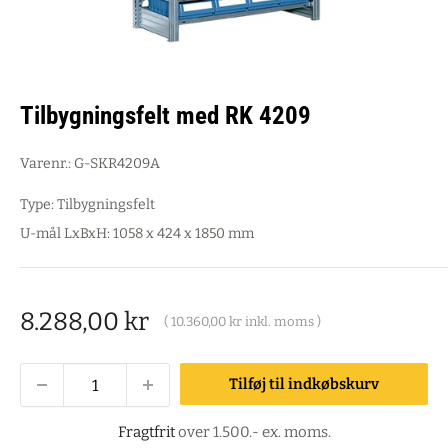
Tilbygningsfelt med RK 4209
Varenr.:
G-SKR4209A
Type: Tilbygningsfelt
U-mål LxBxH: 1058 x 424 x 1850 mm
Salgspris
8.288,00 kr
(
10.360,00 kr
inkl. moms )
Tilføj til indkøbskurv
Fragtfrit
over 1.500.- ex. moms.