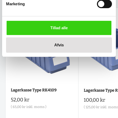
Marketing
Tillad alle
Afvis
Lagerkasse Type RK4109
Lagerkasse Type 
Salgspris
52,00 kr
Salgspris
100,00 kr
(
65,00 kr
inkl. moms )
(
125,00 kr
inkl. moms