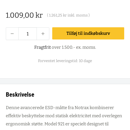
Salgspris
1.009,00 kr
(
1.261,25 kr
inkl. moms )
Tilføj til indkøbskurv
Fragtfrit
over 1.500.- ex. moms.
Forventet leveringstid: 10 dage
Beskrivelse
Denne avancerede ESD-måtte fra Notrax kombinerer
effektiv beskyttelse mod statisk elektricitet med overlegen
ergonomisk støtte. Model 921 er specielt designet til