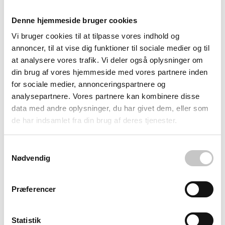
statisk elektricitet kan medføre kostbare produktskader.
Denne hjemmeside bruger cookies
Vi bruger cookies til at tilpasse vores indhold og
Holdbar investering med miljøbevidste
annoncer, til at vise dig funktioner til sociale medier og til
at analysere vores trafik. Vi deler også oplysninger om
materialer
din brug af vores hjemmeside med vores partnere inden
for sociale medier, annonceringspartnere og
Den slidstærke konstruktion understøttes af 5 års garanti,
analysepartnere. Vores partnere kan kombinere disse
hvilket gør produktet til en fornuftig langsigtet investering.
data med andre oplysninger, du har givet dem, eller som
Materialet er fri for skadelige stoffer som DOP, DMF,
de har indsamlet fra din brug af deres tjenester.
tungmetaller og ozon-nedbrydende kemikalier, hvilket
opfylder moderne miljø- og arbejdsmiljøkrav.
Samtykkevalg
Nødvendig
Med dimensioner på 960 x 660 mm passer måtten perfekt
til typiske arbejdsstationer i industrier med følsomt
Præferencer
elektronisk udstyr samt produktions- og lagerområder.
Den unikke kombination af komfort og sikkerhed gør
Statistik
arbejdspladsen både sundere og mere produktiv.