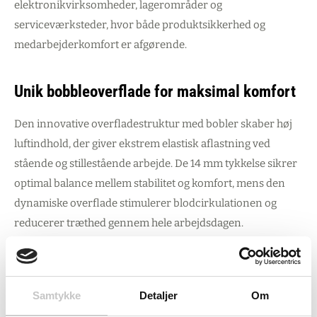
elektronikvirksomheder, lagerområder og
serviceværksteder, hvor både produktsikkerhed og
medarbejderkomfort er afgørende.
Unik bobbleoverflade for maksimal komfort
Den innovative overfladestruktur med bobler skaber høj
luftindhold, der giver ekstrem elastisk aflastning ved
stående og stillestående arbejde. De 14 mm tykkelse sikrer
optimal balance mellem stabilitet og komfort, mens den
dynamiske overflade stimulerer blodcirkulationen og
reducerer træthed gennem hele arbejdsdagen.
ESD-funktionen modvirker effektivt statisk elektricitet og
beskytter elektronisk følsomt udstyr mod skade ved
Samtykke
Detaljer
Om
elektrostatisk udladning. Dette gør måtten særligt velegnet
til præcisionsarbejde i tørre områder, hvor selv minimal