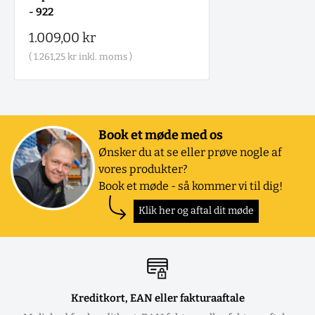
- 922
Salgspris
1.009,00 kr
(
1.261,25 kr
inkl. moms )
Book et møde med os
Ønsker du at se eller prøve nogle af
vores produkter?
Book et møde - så kommer vi til dig!
Klik her og aftal dit møde
Kreditkort, EAN eller fakturaaftale