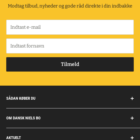
Modtag tilbud, nyheder og gode råd direkte i din indbakke
Indtast e-mail
Indtast fornavn
Tilmeld
SÅDAN KØBER DU
Handelsbetingelser
OM DANSK NIELS BO
Fragt og retur
Privatkunder/erhverv
Om Dansk Niels Bo
AKTUELT
Fakturaaftale
Privatlivspolitik