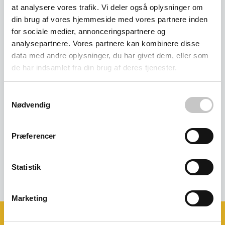
at analysere vores trafik. Vi deler også oplysninger om
din brug af vores hjemmeside med vores partnere inden
for sociale medier, annonceringspartnere og
analysepartnere. Vores partnere kan kombinere disse
data med andre oplysninger, du har givet dem, eller som
de har indsamlet fra din brug af deres tjenester.
Samtykkevalg
Nødvendig
Ilt og gas vogn - 2 x 10 liter
Præferencer
Salgspris
1.380,00 kr
(
1.725,00 kr
inkl. moms )
Statistik
Marketing
Book et møde med os