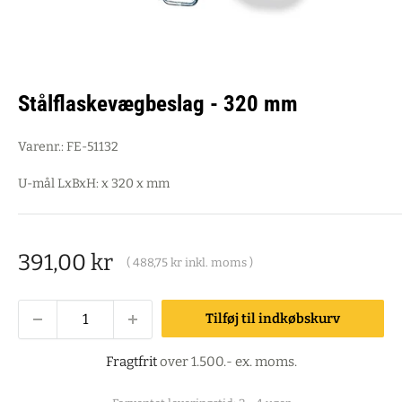
Stålflaskevægbeslag - 320 mm
Varenr.:
FE-51132
U-mål LxBxH: x 320 x mm
Salgspris
391,00 kr
(
488,75 kr
inkl. moms )
Tilføj til indkøbskurv
Fragtfrit
over 1.500.- ex. moms.