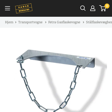
Spring
0
til
indhold
Hjem
Transportvogne
Fetra Gasflaskevogne
Stålflaskevægbe