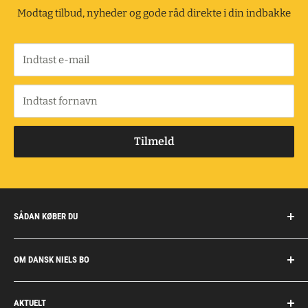
Modtag tilbud, nyheder og gode råd direkte i din indbakke
Indtast e-mail
Indtast fornavn
Tilmeld
SÅDAN KØBER DU
Handelsbetingelser
OM DANSK NIELS BO
Fragt og retur
Privatkunder/erhverv
Om Dansk Niels Bo
AKTUELT
Fakturaaftale
Privatlivspolitik