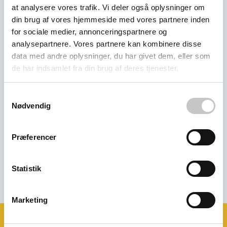
at analysere vores trafik. Vi deler også oplysninger om
din brug af vores hjemmeside med vores partnere inden
for sociale medier, annonceringspartnere og
analysepartnere. Vores partnere kan kombinere disse
data med andre oplysninger, du har givet dem, eller som
de har indsamlet fra din brug af deres tjenester.
Samtykkevalg
Nødvendig
Ilt og gas vogn - 2 x 10 liter
Præferencer
Salgspris
1.380,00 kr
(
1.725,00 kr
inkl. moms )
Statistik
Marketing
Book et møde med os