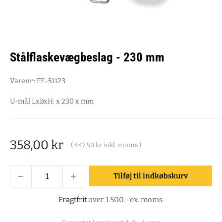
Stålflaskevægbeslag - 230 mm
Varenr.:
FE-51123
U-mål LxBxH: x 230 x mm
Salgspris
358,00 kr
(
447,50 kr
inkl. moms )
Tilføj til indkøbskurv
Fragtfrit
over 1.500.- ex. moms.