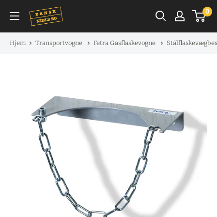
Spring
0
til
indhold
Hjem
Transportvogne
Fetra Gasflaskevogne
Stålflaskevægbe