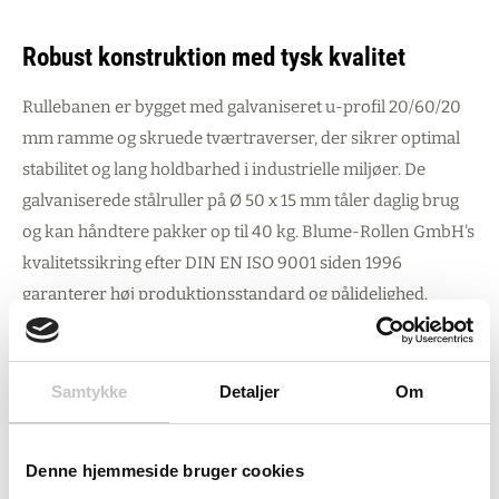
Robust konstruktion med tysk kvalitet
Rullebanen er bygget med galvaniseret u-profil 20/60/20
mm ramme og skruede tværtraverser, der sikrer optimal
stabilitet og lang holdbarhed i industrielle miljøer. De
galvaniserede stålruller på Ø 50 x 15 mm tåler daglig brug
og kan håndtere pakker op til 40 kg. Blume-Rollen GmbH's
kvalitetssikring efter DIN EN ISO 9001 siden 1996
garanterer høj produktionsstandard og pålidelighed.
Fleksibilitet og praktisk anvendelse
Samtykke
Detaljer
Om
Den indvendige radius på 800 mm kombineret med 45°
vinklen giver optimal pladsudnyttelse og logistik-flow.
Denne hjemmeside bruger cookies
Konstruktionen tillader gods bredere end rullebanen selv,