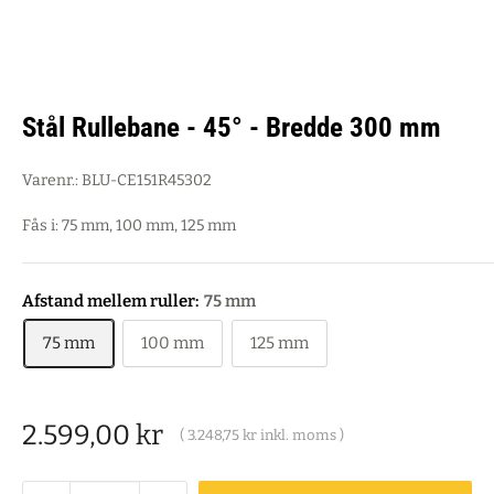
Stål Rullebane - 45° - Bredde 300 mm
Varenr.:
BLU-CE151R45302
Fås i: 75 mm, 100 mm, 125 mm
Afstand mellem ruller:
75 mm
75 mm
100 mm
125 mm
Salgspris
2.599,00 kr
(
3.248,75 kr
inkl. moms )