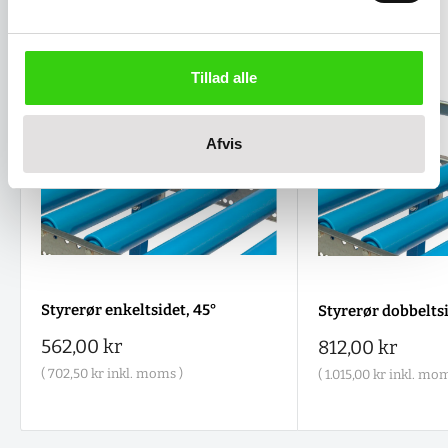
Tillad alle
Afvis
Styrerør enkeltsidet, 45°
Styrerør dobbeltsi
Salgspris
562,00 kr
Salgspris
812,00 kr
(
702,50 kr
inkl. moms )
(
1.015,00 kr
inkl. mom