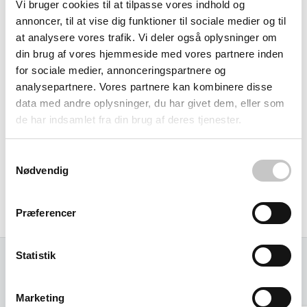
Vi bruger cookies til at tilpasse vores indhold og
hvilket giver fleksibilitet i håndtering af forskellige pakke-
annoncer, til at vise dig funktioner til sociale medier og til
og produktstørrelser. Med rullerafstande på 75 mm, 100
at analysere vores trafik. Vi deler også oplysninger om
mm eller 125 mm og minimum 3 ruller under godset sikres
din brug af vores hjemmeside med vores partnere inden
optimal støtte. Systemet kræver en hældning på ca. 2-5%
for sociale medier, annonceringspartnere og
afhængig af godsets vægt og form.
analysepartnere. Vores partnere kan kombinere disse
data med andre oplysninger, du har givet dem, eller som
Rullebanen leveres uden ben, så du kan vælge passende
de har indsamlet fra din brug af deres tjenester.
støttesystem efter dine specifikke installationsbehov. Dette
modulære design gør det nemt at udvide systemet over tid
Samtykkevalg
Nødvendig
og integrere med andre komponenter til komplette lager-
og transportsystemer til stykgods, paletter, kartoner og
Præferencer
containere.
Statistik
Relaterede varer
Marketing