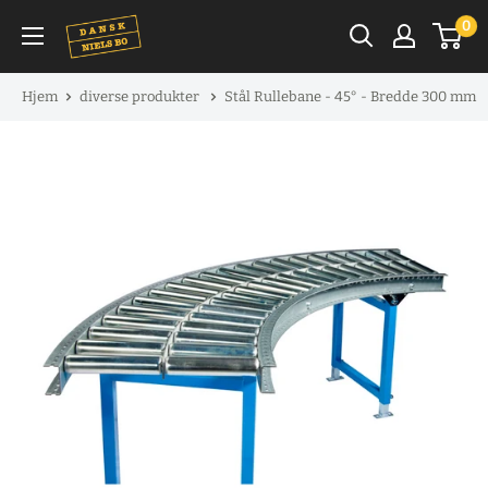
Spring
0
til
indhold
Hjem
diverse produkter
Stål Rullebane - 45° - Bredde 300 mm