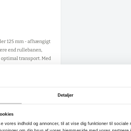
ller 125 mm - afhængigt
dere end rullebanen,
 optimal transport. Med
g på 2-5% tilpasser
ebanen leveres uden
tillingsfleksibilitet.
Detaljer
r medarbejderne og
ionsmiljøer uden
ookies
se vores indhold og annoncer, til at vise dig funktioner til sociale
oplysninger om din brug af vores hjemmeside med vores partnere i