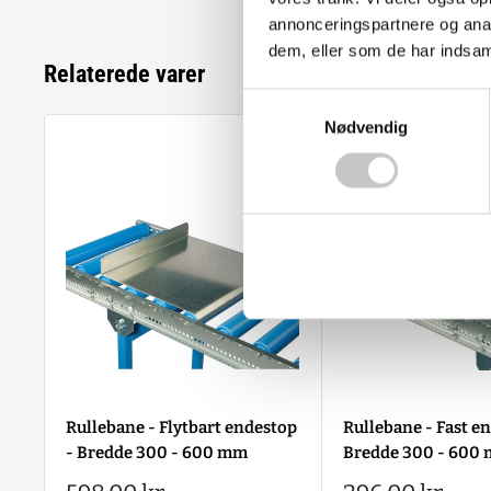
annonceringspartnere og anal
dem, eller som de har indsaml
Relaterede varer
Samtykkevalg
Nødvendig
Rullebane - Flytbart endestop
Rullebane - Fast e
- Bredde 300 - 600 mm
Bredde 300 - 600