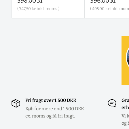
Salgspris
Salgspris
598,00 kr
396,00 kr
(
747,50 kr
inkl. moms )
(
495,00 kr
inkl. mom
Fri fragt over 1.500 DKK
Gra
erh
Køb for mere end 1.500 DKK
ex. moms og få fri fragt.
Vi 
og 