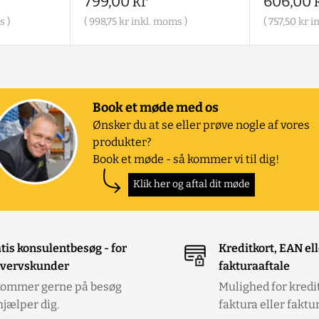
Salgspris
Salgspr
799,00 kr
606,00 
s )
(
998,75 kr
inkl. moms )
(
757,50 kr
in
Book et møde med os
Ønsker du at se eller prøve nogle af vores
produkter?
Book et møde - så kommer vi til dig!
Klik her og aftal dit møde
tis konsulentbesøg - for
Kreditkort, EAN el
vervskunder
fakturaaftale
kommer gerne på besøg
Mulighed for kredi
hjælper dig.
faktura eller faktu