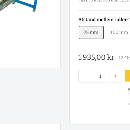
Fås i: 75 mm, 100 mm, 125
Afstand mellem ruller:
75 mm
100 mm
Salgspris
1.935,00 kr
(
2.418
F
F