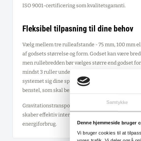
ISO 9001-certificering som kvalitetsgaranti.
Fleksibel tilpasning til dine behov
Vælg mellem tre rulleafstande - 75 mm, 100 mm e
af godsets størrelse og form. Godset kan være bre
men rullebredden bør vælges større end godset for
mindst 3 ruller under godset og justerbar hældnin
systemet sig dine specifikke transportbehov. Rull
benstel, som skal bestilles separat for maksimal ops
Samtykke
Gravitationstransport reducerer løft og bæring fo
skaber effektiv intern logistik i lager- og produkt
Denne hjemmeside bruger c
energiforbrug.
Vi bruger cookies til at tilpas
vores trafik. Vi deler også 