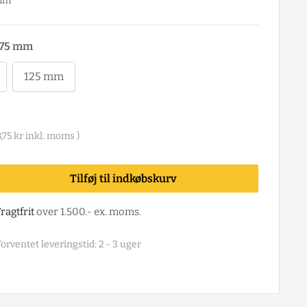
 mm
75 mm
125 mm
,75 kr
inkl. moms )
Tilføj til indkøbskurv
ragtfrit
over 1.500.- ex. moms.
orventet leveringstid: 2 - 3 uger