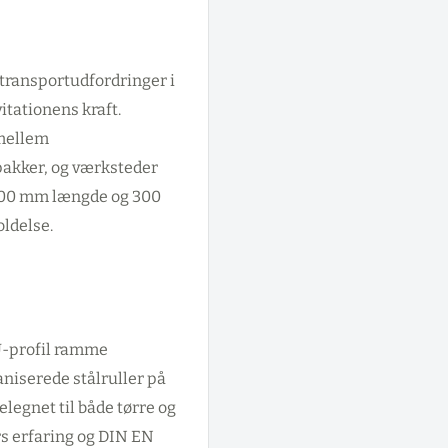
transportudfordringer i
itationens kraft.
 mellem
pakker, og værksteder
1000 mm længde og 300
ldelse.
U-profil ramme
niserede stålruller på
legnet til både tørre og
rs erfaring og DIN EN