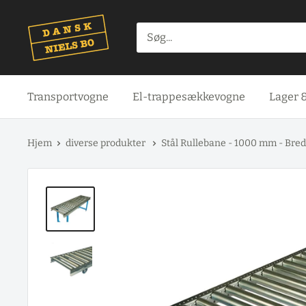
Spring
til
indhold
Transportvogne
El-trappesækkevogne
Lager 
Hjem
diverse produkter
Stål Rullebane - 1000 mm - Bredd