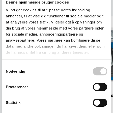
Denne hjemmeside bruger cookies
Relaterede varer
Vi bruger cookies til at tilpasse vores indhold og
annoncer, til at vise dig funktioner til sociale medier og til
at analysere vores trafik. Vi deler også oplysninger om
din brug af vores hjemmeside med vores partnere inden
for sociale medier, annonceringspartnere og
analysepartnere. Vores partnere kan kombinere disse
data med andre oplysninger, du har givet dem, eller som
de har indsamlet fra din brug af deres tjenester.
Samtykkevalg
Nødvendig
Præferencer
Apparathjul 100 mm - Drejehjul
Apparathjul 100 m
bolt mont.
plade mont.
Statistik
Salgspris
205,00 kr
Salgspris
184,00 kr