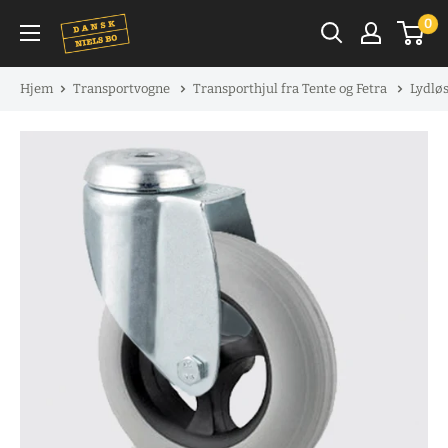
Spring
0
til
indhold
Hjem
Transportvogne
Transporthjul fra Tente og Fetra
Lydløs