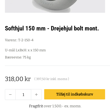
Softhjul 150 mm - Drejehjul bolt mont.
Varenr.:
T-2-150-4
U-mål LxBxH: x x 150 mm
Bæreevne: 75 kg
Salgspris
318,00 kr
(
397,50 kr
inkl. moms )
Tilføj til indkøbskurv
Fragtfrit
over 1.500.- ex. moms.