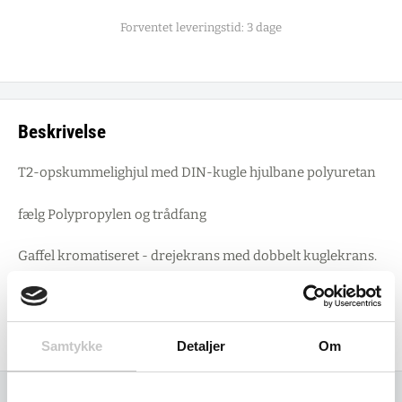
Forventet leveringstid: 3 dage
Beskrivelse
T2-opskummelighjul med DIN-kugle hjulbane polyuretan
fælg Polypropylen og trådfang
Gaffel kromatiseret - drejekrans med dobbelt kuglekrans.
Hul Ø 13 mm
Total højde: 185 mm
Samtykke
Detaljer
Om