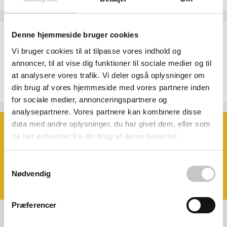
Denne hjemmeside bruger cookies
Beskrivelse
Vi bruger cookies til at tilpasse vores indhold og
Skriveplade i bøgetræ - A4 i bredformat
annoncer, til at vise dig funktioner til sociale medier og til
at analysere vores trafik. Vi deler også oplysninger om
din brug af vores hjemmeside med vores partnere inden
for sociale medier, annonceringspartnere og
analysepartnere. Vores partnere kan kombinere disse
data med andre oplysninger, du har givet dem, eller som
Book et møde med os
de har indsamlet fra din brug af deres tjenester.
Ønsker du at se eller prøve nogle af
vores produkter?
Book et møde - så kommer vi til dig!
Samtykkevalg
Nødvendig
Klik her og aftal dit møde
Præferencer