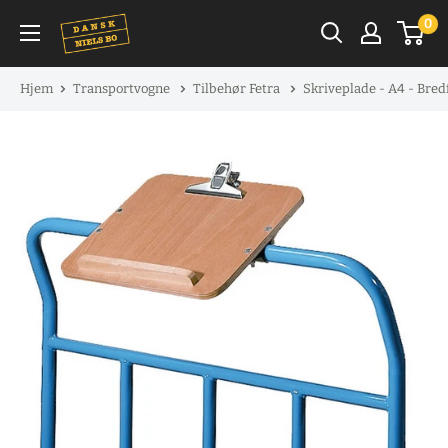
Spring
0
til
indhold
Hjem
Transportvogne
Tilbehør Fetra
Skriveplade - A4 - Bre