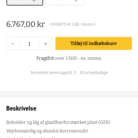
Salgspris
6.767,00 kr
(
8.458,75 kr
inkl. moms )
Tilføj til indkøbskurv
Fragtfrit
over 1.500.- ex. moms.
Forventet leveringstid: 2 - 10 arbejdsdage
Beskrivelse
Beholder og låg af glasfiberforstærket plast (GFK)
Vejrbestandig og absolut korrosionsfri