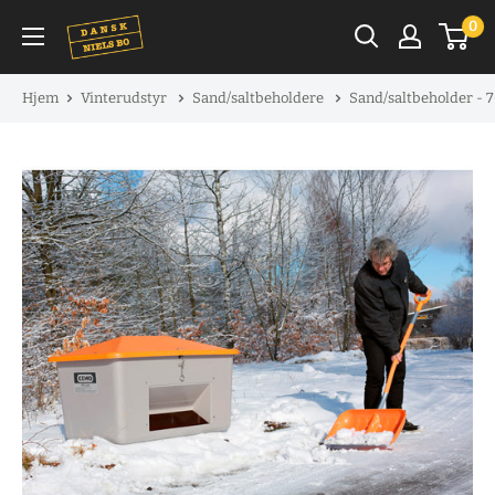
Spring
0
til
indhold
Hjem
Vinterudstyr
Sand/saltbeholdere
Sand/saltbeholder - 70