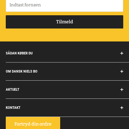
Indtast fornavn
Tilmeld
SÅDAN KØBER DU
Handelsbetingelser
OM DANSK NIELS BO
Fragt og retur
Privatkunder/erhverv
Om Dansk Niels Bo
AKTUELT
Fakturaaftale
Privatlivspolitik
Job
Personlig rådgivning
KONTAKT
Personale
Dokumentation
Dansk Niels Bo
Fortryd din ordre
Vognmagervej 10, Snoghøj