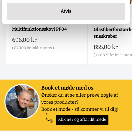
Afvis
Multifunktionsskovl PP04
Glasfiberforstærke
sneskraber
Salgspris
696,00 kr
Salgspris
855,00 kr
(
870,00 kr
inkl. moms )
(
1.068,75 kr
inkl. mom
Book et møde med os
Ønsker du at se eller prøve nogle af
vores produkter?
Book et møde - så kommer vi til dig!
Klik her og aftal dit møde