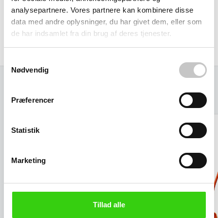
analysepartnere. Vores partnere kan kombinere disse
data med andre oplysninger, du har givet dem, eller som
de har indsamlet fra din brug af deres tjenester.
Samtykkevalg
Nødvendig
Relaterede varer
Præferencer
Statistik
Marketing
Tillad alle