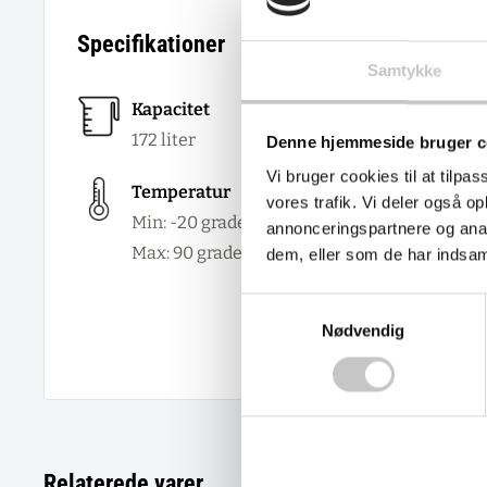
Specifikationer
Samtykke
Kapacitet
Godken
172
liter
Denne hjemmeside bruger c
Vi bruger cookies til at tilpas
Størrel
Temperatur
vores trafik. Vi deler også 
Ydre:
Min: -20 grader
annonceringspartnere og anal
Indre:
Max:
90
grader
dem, eller som de har indsaml
Materi
Samtykkevalg
Polyp
Nødvendig
Relaterede varer