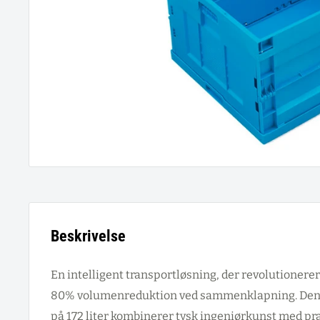
Beskrivelse
En intelligent transportløsning, der revolutionerer 
80% volumenreduktion ved sammenklapning. Denn
på 172 liter kombinerer tysk ingeniørkunst med pra