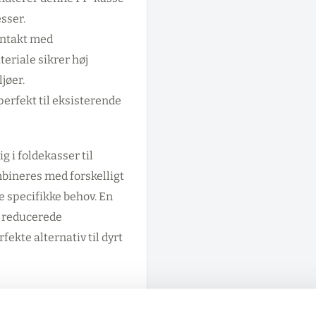
esser.
ontakt med
eriale sikrer høj
jøer.
rfekt til eksisterende
g i foldekasser til
bineres med forskelligt
e specifikke behov. En
m reducerede
ekte alternativ til dyrt