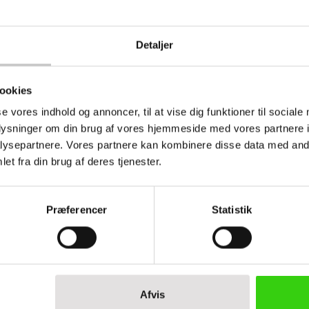
Detaljer
dt til fødevarer
ookies
se vores indhold og annoncer, til at vise dig funktioner til sociale
se (L x b x h):
oplysninger om din brug af vores hjemmeside med vores partnere i
800 x 600 x 445 mm
ysepartnere. Vores partnere kan kombinere disse data med andr
745 x 545 x 415 mm
et fra din brug af deres tjenester.
ale
ropylen
Præferencer
Statistik
Afvis