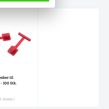
mber til
- 100 Stk.
is
l. moms )