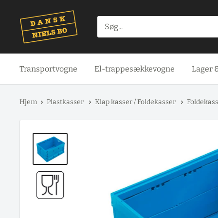
Spring
til
indhold
Transportvogne
El-trappesækkevogne
Lager 
Hjem
Plastkasser
Klap kasser / Foldekasser
Foldekasse