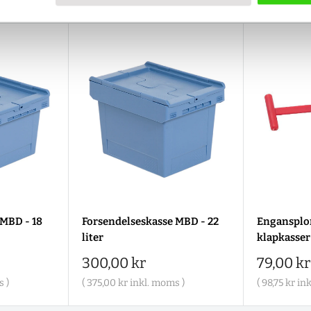
 MBD - 18
Forsendelseskasse MBD - 22
Engansplo
liter
klapkasser 
Salgspris
Salgspr
300,00 kr
79,00 kr
 )
(
375,00 kr
inkl. moms )
(
98,75 kr
ink