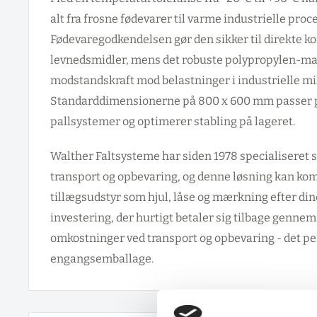
alt fra frosne fødevarer til varme industrielle proc
Fødevaregodkendelsen gør den sikker til direkte k
levnedsmidler, mens det robuste polypropylen-mat
modstandskraft mod belastninger i industrielle mil
Standarddimensionerne på 800 x 600 mm passer pe
pallsystemer og optimerer stabling på lageret.
Walther Faltsysteme har siden 1978 specialiseret si
transport og opbevaring, og denne løsning kan kom
tillægsudstyr som hjul, låse og mærkning efter din
investering, der hurtigt betaler sig tilbage genne
omkostninger ved transport og opbevaring - det perf
engangsemballage.