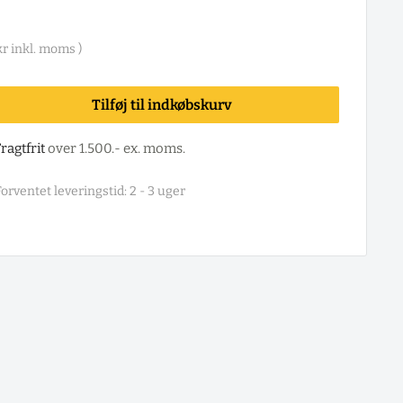
kr
inkl. moms )
Tilføj til indkøbskurv
ragtfrit
over 1.500.- ex. moms.
orventet leveringstid: 2 - 3 uger