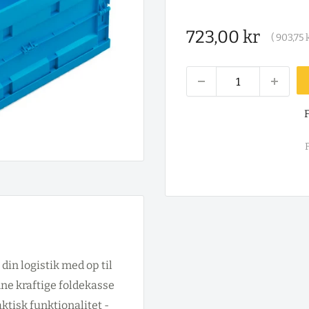
Salgspris
723,00 kr
(
903,75 
F
F
din logistik med op til
e kraftige foldekasse
ktisk funktionalitet -