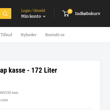
Login / tilmeld
0
Indkøbskurv
Min konto
Tilbud
Nyheder
Kontakt os
ap kasse - 172 Liter
 445/130 mm
15 mm