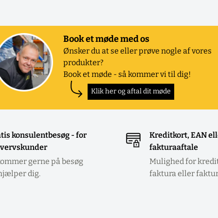
Book et møde med os
Ønsker du at se eller prøve nogle af vores
produkter?
Book et møde - så kommer vi til dig!
Klik her og aftal dit møde
tis konsulentbesøg - for
Kreditkort, EAN el
vervskunder
fakturaaftale
kommer gerne på besøg
Mulighed for kredi
hjælper dig.
faktura eller faktu