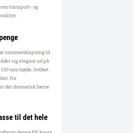
eres transport- og
valitet.
 penge
gør sammenklapning til
folder sig elegant ud på
 130 mm højde, hvilket
iter. For
er det dramatisk færre
asse til det hele
åndterer denne PP-kasse