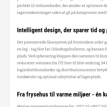
perfekt til virksomheder, der ønsker at optimere d
lageromkostninger uden at gå på kompromis med k
Intelligent design, der sparer tid og
Det patenterede låsesystem på frontsidens sider 
en leg - tag blot fat i håndtagshullerne, og kassen 
plads. Ved opbevaring klappes den sammen til kun
reducerer volumen fra 172 liter til blot omkring 34 l
logistikvirksomheder og distributionscentre betyd
tomkørsler og optimal udnyttelse af lagerplads.
Fra frysehus til varme miljøer - én k
Med en temperaturtoleranse fra -20°C til +90°C h