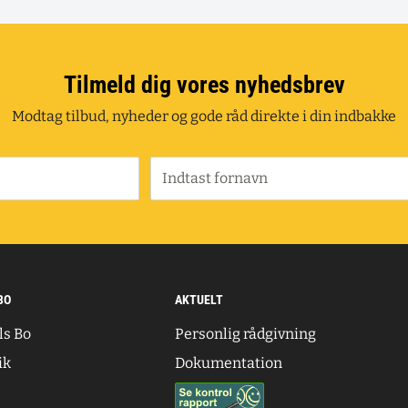
Tilmeld dig vores nyhedsbrev
Modtag tilbud, nyheder og gode råd direkte i din indbakke
Indtast fornavn
BO
AKTUELT
ls Bo
Personlig rådgivning
ik
Dokumentation