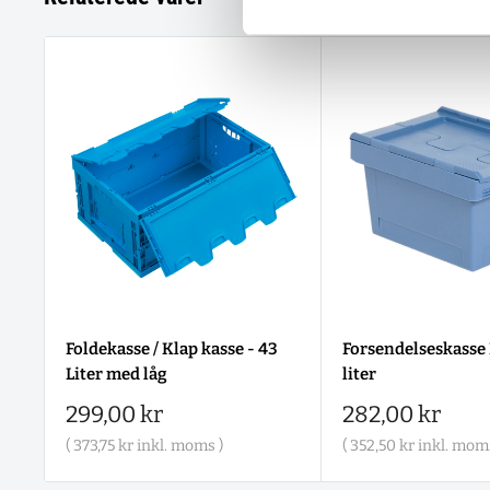
Foldekasse / Klap kasse - 43
Forsendelseskasse
Liter med låg
liter
Salgspris
Salgspris
299,00 kr
282,00 kr
(
373,75 kr
inkl. moms )
(
352,50 kr
inkl. moms