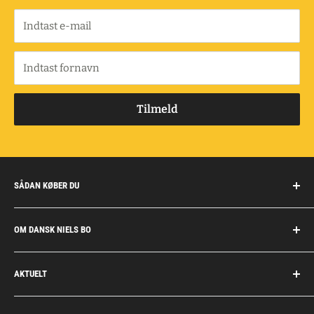
Indtast e-mail
Indtast fornavn
Tilmeld
SÅDAN KØBER DU
Handelsbetingelser
OM DANSK NIELS BO
Fragt og retur
Privatkunder/erhverv
Om Dansk Niels Bo
AKTUELT
Fakturaaftale
Privatlivspolitik
Job
Personlig rådgivning