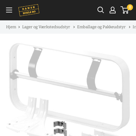
Spring
0
til
indhold
Hjem
Lager og Værkstedsudstyr
Emballage og Pakkeudstyr
I