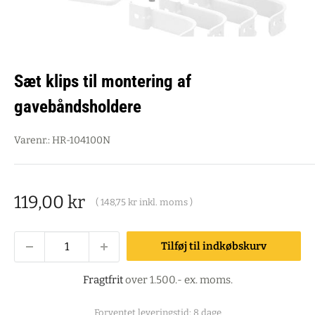
Sæt klips til montering af
gavebåndsholdere
Varenr.:
HR-104100N
Salgspris
119,00 kr
(
148,75 kr
inkl. moms )
Tilføj til indkøbskurv
Fragtfrit
over 1.500.- ex. moms.
Forventet leveringstid: 8 dage