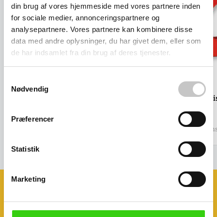
din brug af vores hjemmeside med vores partnere inden
for sociale medier, annonceringspartnere og
analysepartnere. Vores partnere kan kombinere disse
data med andre oplysninger, du har givet dem, eller som
de har indsamlet fra din brug af deres tjenester.
Samtykkevalg
Nødvendig
Bonus dispenser til tape
Standard dråbe dis
Salgspris
298,00 kr
Salgspris
122,00 kr
Præferencer
(
372,50 kr
inkl. moms )
(
152,50 kr
inkl. moms
Statistik
Marketing
Book et møde med os
Ønsker du at se eller prøve nogle af
vores produkter?