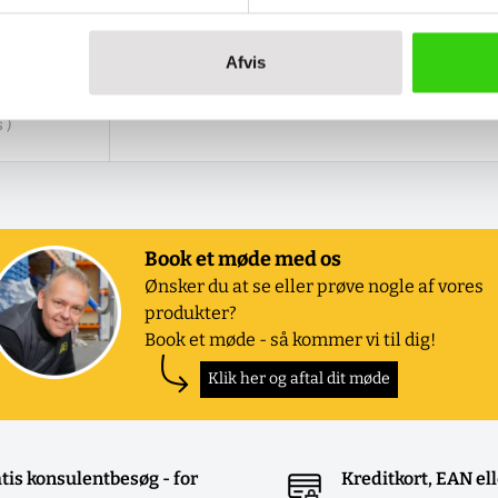
Afvis
 )
Book et møde med os
Ønsker du at se eller prøve nogle af vores
produkter?
Book et møde - så kommer vi til dig!
Klik her og aftal dit møde
tis konsulentbesøg - for
Kreditkort, EAN el