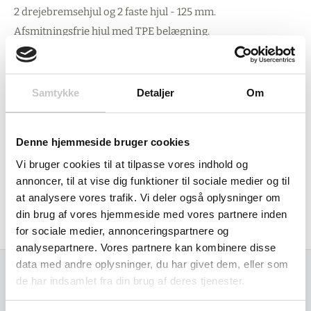
2 drejebremsehjul og 2 faste hjul - 125 mm.
Afsmitningsfrie hjul med TPE belægning.
(termo plastik elastomer).
Hjul med rullelejer
Samtykke
Detaljer
Om
Hyldehøjder: 200 820 mm
Bæreevne: 300 kg
Denne hjemmeside bruger cookies
Bæreevne øverste hylde: 80 kg.
Vi bruger cookies til at tilpasse vores indhold og
annoncer, til at vise dig funktioner til sociale medier og til
Egenvægt 35 kg
at analysere vores trafik. Vi deler også oplysninger om
din brug af vores hjemmeside med vores partnere inden
Produceret i Tyskland af Fetra
for sociale medier, annonceringspartnere og
analysepartnere. Vores partnere kan kombinere disse
data med andre oplysninger, du har givet dem, eller som
de har indsamlet fra din brug af deres tjenester.
Relaterede varer