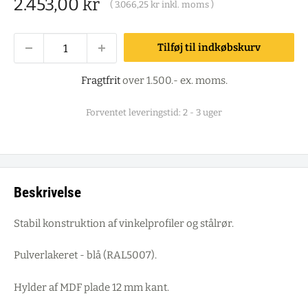
Salgspris
2.453,00 kr
(
3.066,25 kr
inkl. moms )
Tilføj til indkøbskurv
Fragtfrit
over 1.500.- ex. moms.
Forventet leveringstid: 2 - 3 uger
Beskrivelse
Stabil konstruktion af vinkelprofiler og stålrør.
Pulverlakeret - blå (RAL5007).
Hylder af MDF plade 12 mm kant.