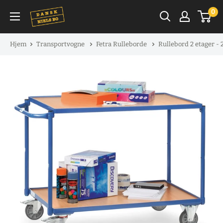
Spring
0
til
indhold
Hjem
Transportvogne
Fetra Rulleborde
Rullebord 2 etager -