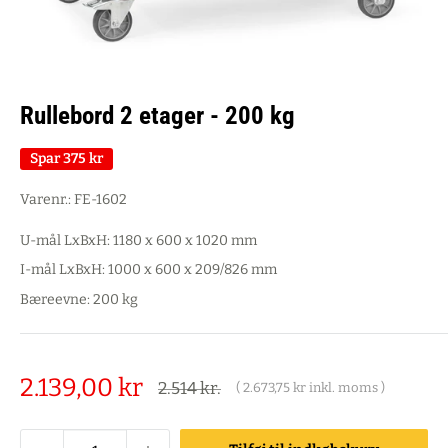
Rullebord 2 etager - 200 kg
Spar
375 kr
Varenr.:
FE-1602
U-mål LxBxH: 1180 x 600 x 1020 mm
I-mål LxBxH: 1000 x 600 x 209/826 mm
Bæreevne: 200 kg
Salgspris
2.139,00 kr
Alm.
2.514 kr.
(
2.673,75 kr
inkl. moms )
pris