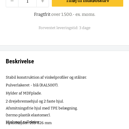
Tilføj til indkøbskurv
Fragtfrit
over 1.500.- ex. moms.
Forventet leveringstid: 3 dage
Beskrivelse
Stabil konstruktion af vinkelprofiler og stålrør.
Pulverlakeret - blå (RAL5007).
Hylder af MDFplade.
2 drejebremsehjul og 2 faste hjul.
Afsmitningsfrie hjul med TPE belægning.
(termo plastik elastomer).
Hjul med rullelejer
Hyldehøjder: 209 826 mm