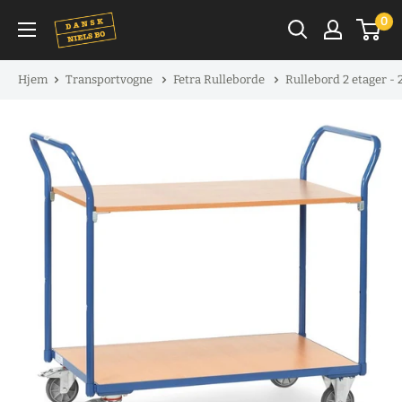
Spring
0
til
indhold
Hjem
Transportvogne
Fetra Rulleborde
Rullebord 2 etager -