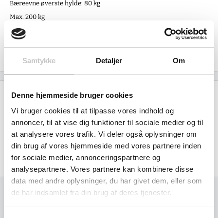
Bæreevne øverste hylde: 80 kg
Max. 200 kg
Egenvægt 27 kg
Produceret i Tyskland af Fetra
Samtykke
Detaljer
Om
Denne hjemmeside bruger cookies
Specifikationer
Vi bruger cookies til at tilpasse vores indhold og
annoncer, til at vise dig funktioner til sociale medier og til
Størrelse (L x b x h):
at analysere vores trafik. Vi deler også oplysninger om
Ydre:
1180 x 600 x 1020 mm
din brug af vores hjemmeside med vores partnere inden
Indre:
1000 x 600 x 209 mm
for sociale medier, annonceringspartnere og
analysepartnere. Vores partnere kan kombinere disse
data med andre oplysninger, du har givet dem, eller som
de har indsamlet fra din brug af deres tjenester.
Relaterede varer