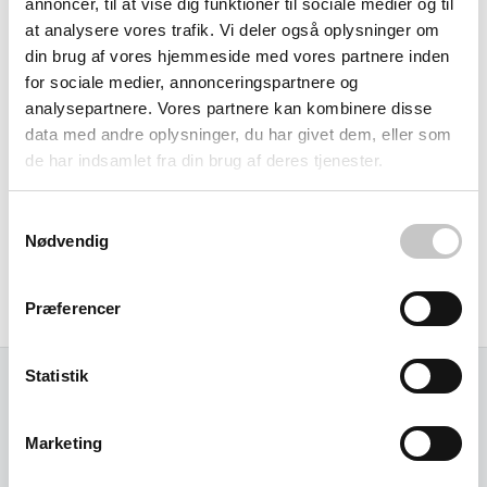
annoncer, til at vise dig funktioner til sociale medier og til
og hurtigere installation over større arealer.
at analysere vores trafik. Vi deler også oplysninger om
din brug af vores hjemmeside med vores partnere inden
Praktisk anvendelse
for sociale medier, annonceringspartnere og
analysepartnere. Vores partnere kan kombinere disse
Pladen fungerer ideelt som underlag for maskiner i
data med andre oplysninger, du har givet dem, eller som
produktionshaller, beskyttelse af arbejdsborde i
de har indsamlet fra din brug af deres tjenester.
specialværksteder eller som gulvforstærkning i områder
med tung godsbehandling. De stabile dimensioner gør den
Samtykkevalg
Nødvendig
velegnet til både permanente installationer og fleksible
løsninger, hvor slidbestandighed er afgørende for at
Præferencer
opretholde arbejdsflow og beskytte investeringer.
Statistik
Relaterede varer
Marketing