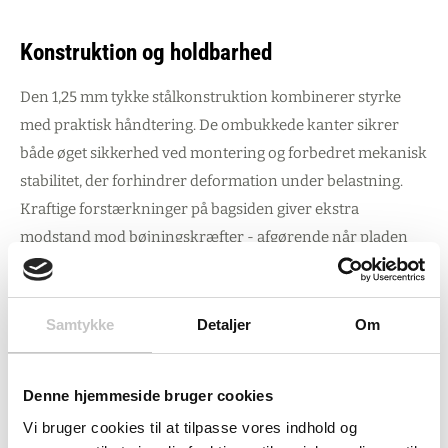
Konstruktion og holdbarhed
Den 1,25 mm tykke stålkonstruktion kombinerer styrke
med praktisk håndtering. De ombukkede kanter sikrer
både øget sikkerhed ved montering og forbedret mekanisk
stabilitet, der forhindrer deformation under belastning.
Kraftige forstærkninger på bagsiden giver ekstra
modstand mod bøjningskræfter - afgørende når pladen
udsættes for intensiv brug i produktionsmiljøer eller på
travle lagergulve.
Samtykke
Detaljer
Om
RAL 9005 dybsort finish giver ikke blot et professionelt
udtryk, men beskytter også ståloverfladen mod korrosion
Denne hjemmeside bruger cookies
og skjuler naturligt støv og snavs fra daglig brug.
Bredformatet på 1000 x 450 mm betyder færre samlinger
Vi bruger cookies til at tilpasse vores indhold og