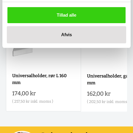
Tillad alle
Afvis
Universalholder, rør L 160
Universalholder, gaff
mm
mm
Salgspris
174,00 kr
Salgspris
162,00 kr
(
217,50 kr
inkl. moms )
(
202,50 kr
inkl. moms )