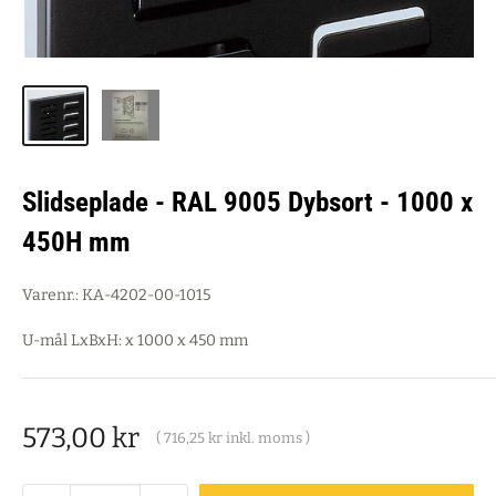
Slidseplade - RAL 9005 Dybsort - 1000 x
450H mm
Varenr.:
KA-4202-00-1015
U-mål LxBxH: x 1000 x 450 mm
Salgspris
573,00 kr
(
716,25 kr
inkl. moms )