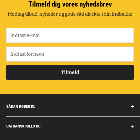
Tilmeld dig vores nyhedsbrev
Modtag tilbud, nyheder og gode råd direkte i din indbakke
Indtast e-mail
Indtast fornavn
Tilmeld
SÅDAN KØBER DU
Handelsbetingelser
OM DANSK NIELS BO
Fragt og retur
Privatkunder/erhverv
Om Dansk Niels Bo