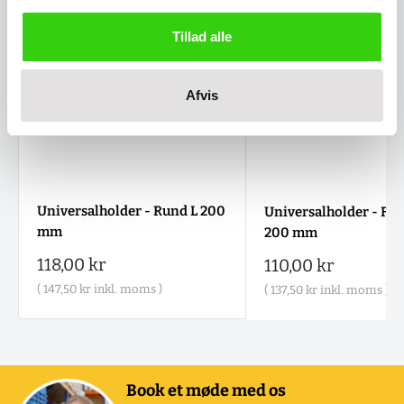
Tillad alle
Afvis
Universalholder - Rund L 200
Universalholder - Fir
mm
200 mm
Salgspris
118,00 kr
Salgspris
110,00 kr
(
147,50 kr
inkl. moms )
(
137,50 kr
inkl. moms )
Book et møde med os