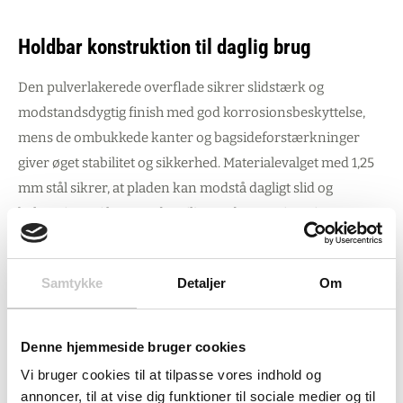
Holdbar konstruktion til daglig brug
Den pulverlakerede overflade sikrer slidstærk og
modstandsdygtig finish med god korrosionsbeskyttelse,
mens de ombukkede kanter og bagsideforstærkninger
giver øget stabilitet og sikkerhed. Materialevalget med 1,25
mm stål sikrer, at pladen kan modstå dagligt slid og
belastninger i krævende miljøer uden at miste sin
funktionalitet eller udseende.
Samtykke
Detaljer
Om
Modulær løsning med
standardkompatibilitet
Denne hjemmeside bruger cookies
Slidsepladen overholder almindelige standardmål for
Vi bruger cookies til at tilpasse vores indhold og
bredformat hulplader, hvilket gør den kompatibel med
annoncer, til at vise dig funktioner til sociale medier og til