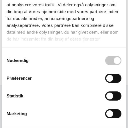
at analysere vores trafik. Vi deler også oplysninger om
monteringssystemer og værktøjsholdere. Det
din brug af vores hjemmeside med vores partnere inden
modulopbyggede design med præcise dimensioner gør det
for sociale medier, annonceringspartnere og
nemt at integrere pladen i eksisterende systemer eller som
analysepartnere. Vores partnere kan kombinere disse
bæreelement i nye lager- og transportløsninger.
data med andre oplysninger, du har givet dem, eller som
de har indsamlet fra din brug af deres tjenester.
RAL 7035 lysegrå er valgt som en ensartet farvekode, der
passer naturligt ind i moderne industrielle miljøer og
Samtykkevalg
skaber en professionel, rolig arbejdsatmosfære - uanset
Nødvendig
om det er i produktionshaller, værksteder eller
distributionscentre.
Præferencer
Statistik
Relaterede varer
Marketing