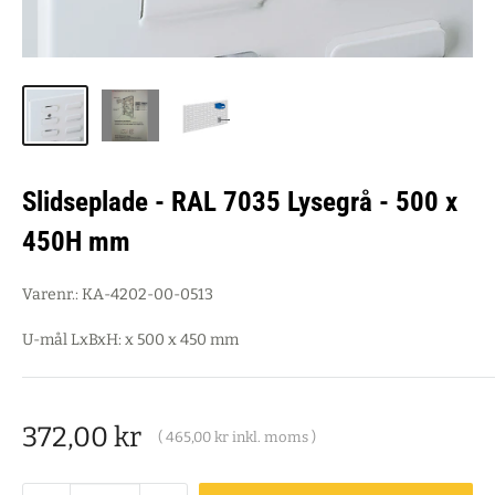
Slidseplade - RAL 7035 Lysegrå - 500 x
450H mm
Varenr.:
KA-4202-00-0513
U-mål LxBxH: x 500 x 450 mm
Salgspris
372,00 kr
(
465,00 kr
inkl. moms )