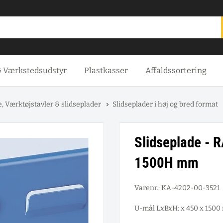
& Værkstedsudstyr
Plastkasser
Affaldssortering
, Værktøjstavler & slidseplader
Slidseplader i høj og bred format
Slidseplade - 
1500H mm
Varenr.:
KA-4202-00-3521
U-mål LxBxH: x 450 x 150