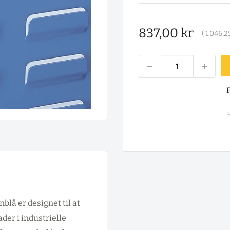
Salgspris
837,00 kr
(
1.046,2
F
F
blå er designet til at
der i industrielle