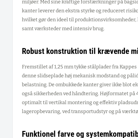
miljøer. Med sine kraftige forstærkninger på bag
kanter leverer den ekstra styrke og reduceret risik
hvilket gør den ideel til produktionsvirksomheder, 
samt værksteder med intensiv brug.
Robust konstruktion til krævende mi
Fremstillet af 1,25 mm tykke stålplader fra Kapp
denne slidseplade høj mekanisk modstand og pålid
belastning. De ombukkede kanter giver ikke blot ek
også sikkerheden ved håndtering. Højformatet på 
optimalt til vertikal montering og effektiv pladsudn
lageropbevaring, ved transportudstyr og på værktø
Funktionel farve og systemkompatibi