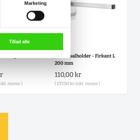
Marketing
Tillad alle
older, gaffel L 200
Universalholder - Firkant L
Un
200 mm
m
is
Salgspris
Sa
r
110,00 kr
13
nkl. moms )
(
137,50 kr
inkl. moms )
(
16