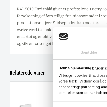
RAL 5010 Enzianblå giver et professionelt udtryk o
farvekodning af forskellige funktionsområder i sto
produktionsmiljøer. Slidsepladen kan med fordel
øvrige værktøjsholdere og hulplader i samme farve
ensartet og effektiv lagerindretning, der modstår 
og sikrer forlænget levetid under intensiv brug.
Samtykke
Denne hjemmeside bruger c
Relaterede varer
Vi bruger cookies til at tilpas
vores trafik. Vi deler også 
annonceringspartnere og anal
dem, eller som de har indsaml
Samtykkevalg