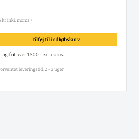
5 kr
inkl. moms )
Tilføj til indkøbskurv
ragtfrit
over 1.500.- ex. moms.
orventet leveringstid: 2 - 3 uger