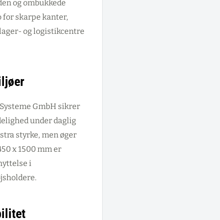
siden og ombukkede
o for skarpe kanter,
lager- og logistikcentre
ljøer
es Systeme GmbH sikrer
elighed under daglig
stra styrke, men øger
450 x 1500 mm er
yttelse i
jsholdere.
litet