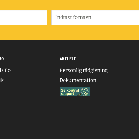
Indtast fornavn
BO
AKTUELT
ls Bo
Personlig rådgivning
ik
Dokumentation