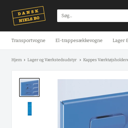
Spring
til
indhold
Transportvogne
El-trappesækkevogne
Lager 
Hjem
Lager og Værkstedsudstyr
Kappes Værktøjsholdere