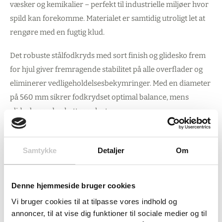
væsker og kemikalier – perfekt til industrielle miljøer hvor
spild kan forekomme. Materialet er samtidig utroligt let at
rengøre med en fugtig klud.
Det robuste stålfodkryds med sort finish og glidesko frem
for hjul giver fremragende stabilitet på alle overflader og
eliminerer vedligeholdelsesbekymringer. Med en diameter
på 560 mm sikrer fodkrydset optimal balance, mens
glideskoene beskytter gulvet.
Ergonomi der virker
Samtykke
Detaljer
Om
EUROMATIC-mekanismen leverer trinløs justering
gennem 3 praktiske håndtag. Sædet kan hældes 12° frem
Denne hjemmeside bruger cookies
og 5° tilbage for optimal arbejdsstilling, mens ryglænet
Vi bruger cookies til at tilpasse vores indhold og
justeres 16° frem og 6° tilbage samt i højden. Den høje
annoncer, til at vise dig funktioner til sociale medier og til