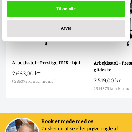
Tillad alle
Afvis
Arbejdsstol - Prestige 1111B - hjul
Arbejdsstol - Prest
glidesko
Salgspris
2.683,00 kr
Salgspris
2.519,00 kr
(
3.353,75 kr
inkl. moms )
(
3.148,75 kr
inkl. mom
Book et møde med os
Ønsker du at se eller prøve nogle af