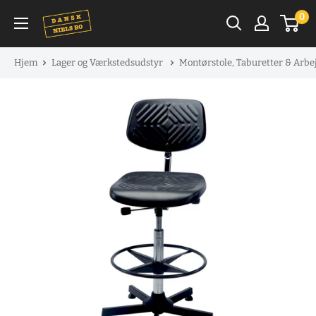
Spring
0
til
indhold
Hjem
Lager og Værkstedsudstyr
Montørstole, Taburetter & Arbe