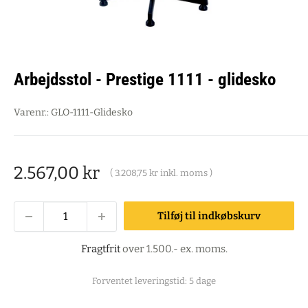
Arbejdsstol - Prestige 1111 - glidesko
Varenr.:
GLO-1111-Glidesko
Salgspris
2.567,00 kr
(
3.208,75 kr
inkl. moms )
Tilføj til indkøbskurv
Fragtfrit
over 1.500.- ex. moms.
Forventet leveringstid: 5 dage