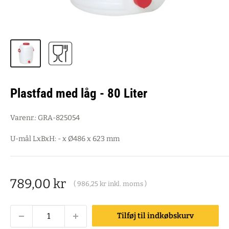
Plastfad med låg - 80 Liter
Varenr.:
GRA-825054
U-mål LxBxH: - x Ø486 x 623 mm
Salgspris
789,00 kr
(
986,25 kr
inkl. moms )
Tilføj til indkøbskurv