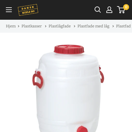
Spring
0
til
indhold
Hjem
Plastkasser
Plastlågfade
Plastfade med låg
Plastfad 