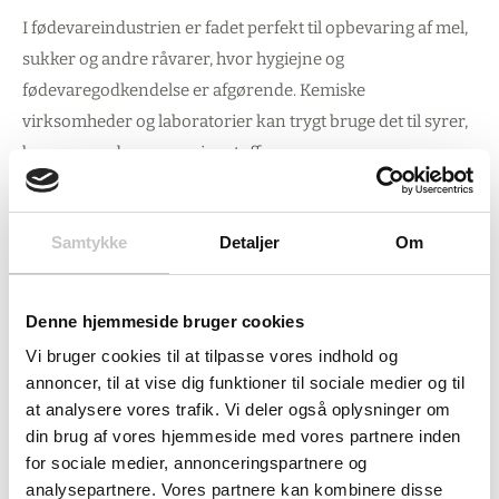
I fødevareindustrien er fadet perfekt til opbevaring af mel,
sukker og andre råvarer, hvor hygiejne og
fødevaregodkendelse er afgørende. Kemiske
virksomheder og laboratorier kan trygt bruge det til syrer,
baser og andre aggressive stoffer, mens
landbrugsbedrifter kan opbevare gødning og kemikalier
sikkert udendørs.
Samtykke
Detaljer
Om
Med sine kompakte dimensioner på Ø486 mm og 623 mm
højde passer fadet ind i de fleste opbevaringsområder, og
Denne hjemmeside bruger cookies
den kraftige udførelse gør det til en pålidelig investering
Vi bruger cookies til at tilpasse vores indhold og
for virksomheder, der har brug for sikker opbevaring år
annoncer, til at vise dig funktioner til sociale medier og til
efter år.
at analysere vores trafik. Vi deler også oplysninger om
din brug af vores hjemmeside med vores partnere inden
Leveringsomfang:
for sociale medier, annonceringspartnere og
analysepartnere. Vores partnere kan kombinere disse
Rund plasttønde