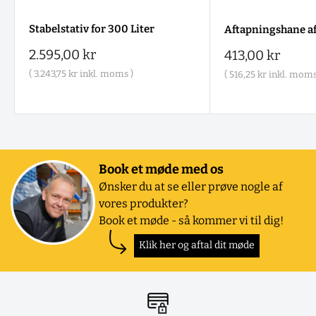
Stabelstativ for 300 Liter
Aftapningshane a
Salgspris
2.595,00 kr
Salgspris
413,00 kr
(
3.243,75 kr
inkl. moms )
(
516,25 kr
inkl. moms
Book et møde med os
Ønsker du at se eller prøve nogle af
vores produkter?
Book et møde - så kommer vi til dig!
Klik her og aftal dit møde